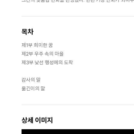
목차
제1부 희미한 꿈
제2부 우주 속의 마을
제3부 낯선 행성에의 도착
감사의 말
옮긴이의 말
상세 이미지