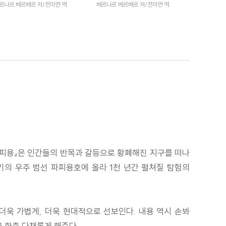
르나르 베르베르 저/전미연 역
베르나르 베르베르 저/전미연 역
파피용』은 인간들의 반목과 갈등으로 황폐해진 지구를 떠나
기의 우주 범선 파피용호에 올라 1천 년간 펼쳐질 탐험의
더욱 가볍게, 더욱 현대적으로 선보인다. 내용 역시 손봐
 한층 다채롭게 해준다.