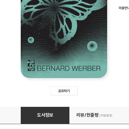
이용안
공유하기
파피용 (개정판)
도서정보
리뷰/한줄평
(119/
63
)