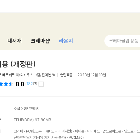
내서재
크레마샵
라운지
크레마클럽 상품
용 (개정판)
르 베르베르
저/
뫼비우스
그림/
전미연
역
열린책들
2023년 12월 10일
8.8
(
182
건)
소설
>
SF/판타지
보
EPUB(DRM)
67.80MB
기
크레마
PC(윈도우 - 4K 모니터 미지원)
아이폰
아이패드
안드로이드폰
안드로이드
전자책단말기(저사양 기기 사용 불가)
PC(Mac)