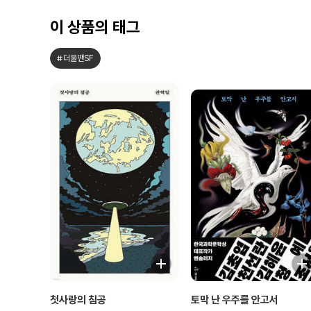
이 상품의 태그
#더울땐SF
첫사랑의 침공
토막 난 우주를 안고서