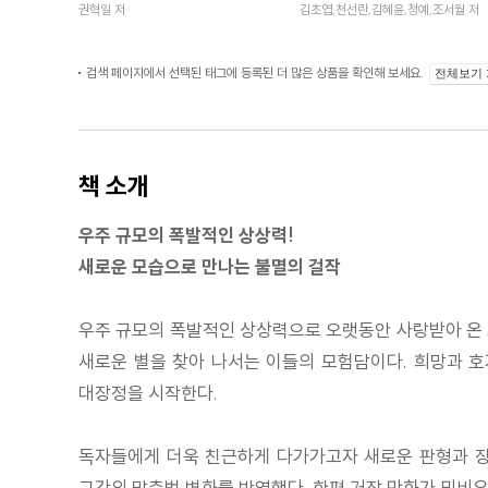
권혁일 저
김초엽,천선란,김혜윤,청예,조서월 저
검색 페이지에서 선택된 태그에 등록된 더 많은 상품을 확인해 보세요.
전체보기
책 소개
우주 규모의 폭발적인 상상력!
새로운 모습으로 만나는 불멸의 걸작
우주 규모의 폭발적인 상상력으로 오랫동안 사랑받아 온 
새로운 별을 찾아 나서는 이들의 모험담이다. 희망과 호
대장정을 시작한다.
독자들에게 더욱 친근하게 다가가고자 새로운 판형과 장정
그간의 맞춤법 변화를 반영했다. 한편 거장 만화가 뫼비