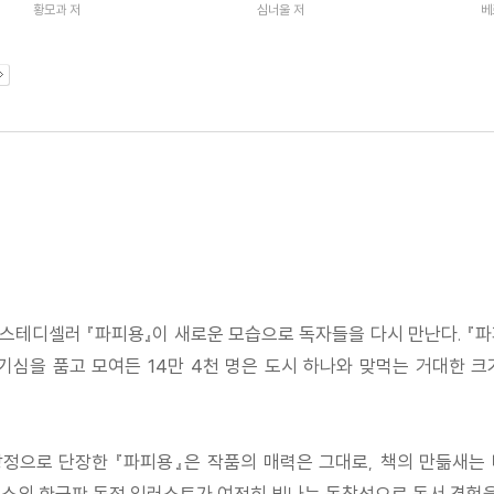
황모과 저
심너울 저
베
스테디셀러 『파피용』이 새로운 모습으로 독자들을 다시 만난다. 『
기심을 품고 모여든 14만 4천 명은 도시 하나와 맞먹는 거대한 크
으로 단장한 『파피용』은 작품의 매력은 그대로, 책의 만듦새는 
우스의 한국판 독점 일러스트가 여전히 빛나는 독창성으로 독서 경험을