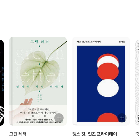
그린 레터
땡스 갓, 잇츠 프라이데이
죽