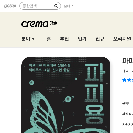
통합검색
분야
분야
홈
추천
인기
신규
오리지널
파피
베르나
분야
파일정
지원기