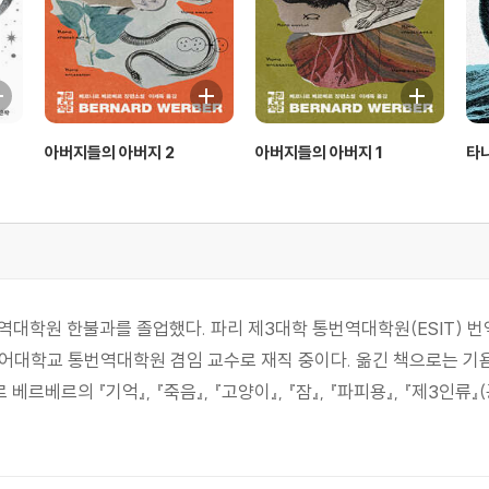
아버지들의 아버지 2
아버지들의 아버지 1
타
원 한불과를 졸업했다. 파리 제3대학 통번역대학원(ESIT) 번역
대학교 통번역대학원 겸임 교수로 재직 중이다. 옮긴 책으로는 기욤 
나르 베르베르의 『기억』, 『죽음』, 『고양이』, 『잠』, 『파피용』, 『제3인