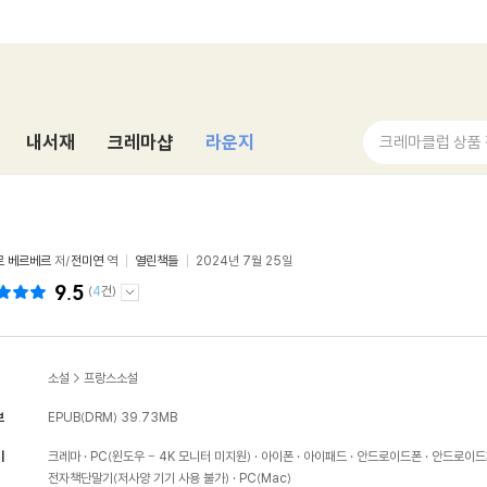
내서재
크레마샵
라운지
크레마클럽 상품
1
르 베르베르
저/
전미연
역
열린책들
2024년 7월 25일
9.5
(
4
건)
소설
>
프랑스소설
보
EPUB(DRM)
39.73MB
기
크레마
PC(윈도우 - 4K 모니터 미지원)
아이폰
아이패드
안드로이드폰
안드로이드
전자책단말기(저사양 기기 사용 불가)
PC(Mac)