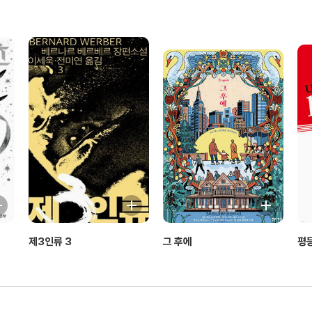
제3인류 3
그 후에
평