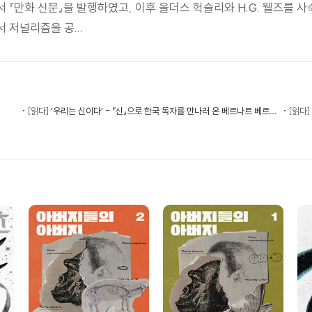
『만화 신문』을 발행하였고, 이후 올더스 헉슬리와 H.G. 웰즈를 사숙
 저널리즘을 공...
[읽다]
‘우리는 신이다’ - 『신』으로 한국 독자를 만나러 온 베르나르 베르베르
[읽다]