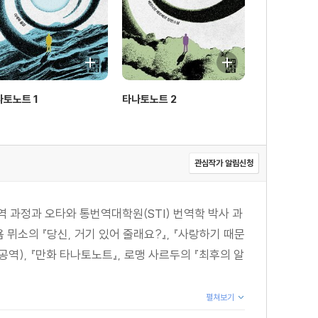
나토노트 1
타나토노트 2
관심작가 알림신청
 과정과 오타와 통번역대학원(STI) 번역학 박사 과
뮈소의 『당신, 거기 있어 줄래요?』, 『사랑하기 때문
류』(공역), 『만화 타나토노트』, 로맹 사르두의 『최후의 알
펼쳐보기