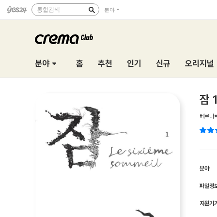
통합검색
분야
분야
홈
추천
인기
신규
오리지널
잠 
베르나
분야
파일정
지원기