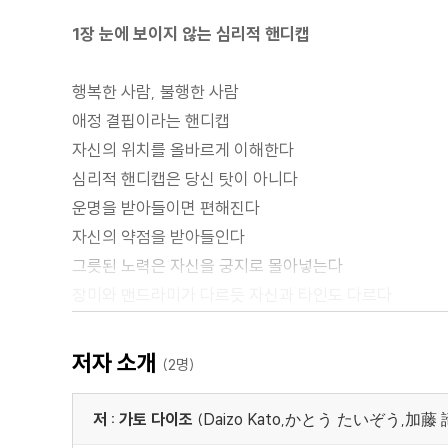
1장 눈에 보이지 않는 심리적 핸디캡
행복한 사람, 불행한 사람
애정 결핍이라는 핸디캡
자신의 위치를 올바르게 이해한다
심리적 핸디캡은 당신 탓이 아니다
운명을 받아들이면 편해진다
자신의 약점을 받아들인다
그릇된 노력은 자신을 궁지로 몰아넣는다
장미와 맨드라미가 다르듯 자신과 타인도 다르다
2장 좌절뿐인 열등감의 굴레에서 벗어나기
저자 소개
(2명)
다른 사람보다 나아진다고 행복해지지 않는다
저 : 가토 다이조
(Daizo Kato,かとう たいぞう,加藤 
자신이 살아가는 세계에서 도망치면 안 된다