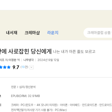
내서재
크레마샵
라운지
크레마클럽 상품
안에 사로잡힌 당신에게
나는 내가 아픈 줄도 모르고
이조
저/
이정환
역
나무생각
2024년 9월 12일
9.7
(
19
건)
인문
>
심리/정신분석
보
EPUB(DRM)
32.91MB
기
크레마
PC(윈도우 - 4K 모니터 미지원)
아이폰
아이패드
안드로이드폰
안드로이드
전자책단말기(저사양 기기 사용 불가)
PC(Mac)