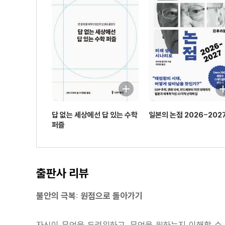
평범한 행복을 지탱해 주는 것
마음가짐이 행복과 불행을 결정한다
감사할 줄 아는 사람, 감사할 줄 모르는 사람
인간적인 교류가 삶의 의미를 안겨준다
마음의 품격이 행복을 가져다준다
자기 멸시와 자아도취
열등감이 안겨주는 것
꾸준한 노력 덕분에 평범한 일상을 보낸다
답 없는 세상에선 답 있는 수학
일본의 논점 2026-202
퍼즐
일상의 축적이 행복을 낳는다
현재의 고통에서 벗어날 방법은 반드시 있다
출판사 리뷰
5장 불안을 밀어내고 나답게 사는 법을 찾다
불안의 극복: 원점으로 돌아가기
불안에 사로잡히면 노력 없이 행복하길 바란다
되는 일이 없다고 불평을 하는 사람
자신이 무엇을 두려워하고, 무엇을 원하는지 이해할 수 