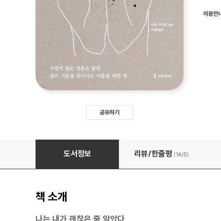
이용안
공유하기
불안에 사로잡힌 당신에게
도서정보
리뷰/한줄평
(14/
5
)
책 소개
나는 내가 괜찮은 줄 알았다.