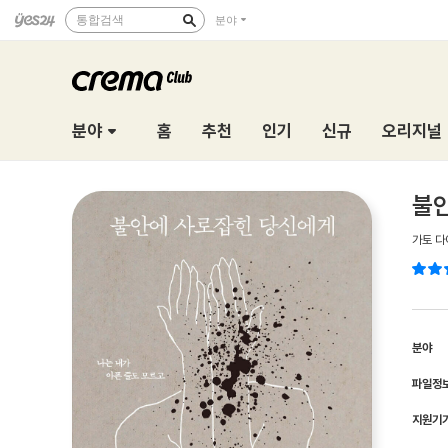
통합검색
분야
분야
홈
추천
인기
신규
오리지널
불
가토 다
분야
파일정
지원기