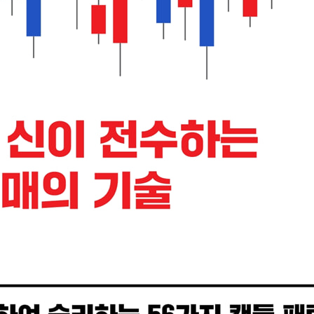
다 | 같은 장대양봉도 위치에 따라 의미가 완전히 달라진다
 양봉을 품은 장대음봉 | 4. 새벽을 알리는 샛별 | 5. 상승 십자선 |
 후 장대음봉 | 11. 저가권의 망루 | 12. 저가권 혼조세 후 갭 상승 음봉 
장대양봉 | 17. 밀어내기 양봉
누름선 | 4. 상승장의 끼움선 | 5. 상승삼법(上昇三法) | 6. 덮개 뚫기 |