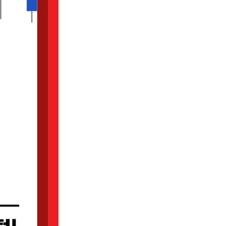
 6. 샛별을 잉태한 장대음봉 | 7. 걷어 올리기 | 8. 세력선
| 13. 약보합 후 갭 상승 양봉 | 14. 연속 하락 후 십자선에
 7. 상승장 음봉 어깨띠 | 8. 양봉 이후의 음봉 어깨띠 | 9.