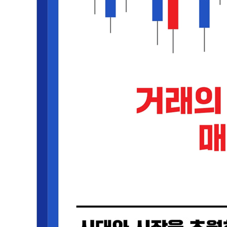
02 매매는 타이밍, 그것이 전부다
초조하면 진다 | 저항선을 아는 사람이 시장을 지배한다
03 캔들 위치에 주목하라
장대양봉이 나타났다 해서 항상 매수 타이밍인 것은 아니
제4부: 캔들차트의 복합선 이렇게 읽는다
01 바닥을 암시하는 캔들
1. 삼공(三空) 두드리기 | 2. 3연속 장대음봉 | 3. 하락
(勢力線) | 9. 음봉을 잉태한 장대음봉 | 10. 갭 하락 혼전
이은 장대양봉 | 15. 역습선(逆襲線) | 16. 음봉을 품은 
02 상승 시세 초기에 나타나는 캔들
1. 적삼병(赤三兵) | 2. 하락 시세 후 5연속 양봉 | 3. 
상승장 장대양봉 후의 십자선 | 10. 상승장의 혼합 삼성
03 상승 시세 성숙기에 나타나는 캔들