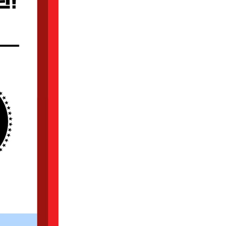
 | 7. 상승장 갭 상승 음봉 | 8. 석별 | 9. 양봉을 잉태한
양봉 | 14. 갭 상승 장대양봉 후 나타난 장대음봉
 | 7. 하락 초기의 십자선 | 8. 갭 하락 쌍둥이 음봉 | 9.