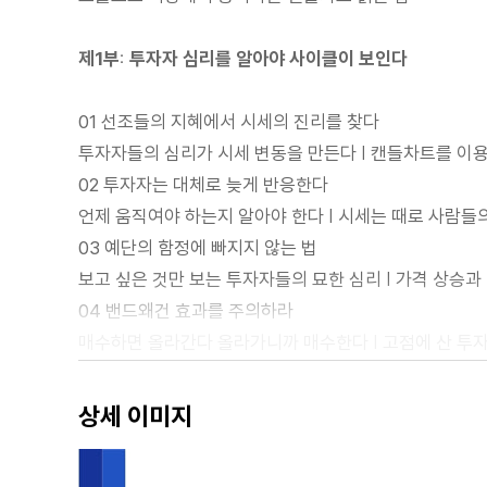
제1부: 투자자 심리를 알아야 사이클이 보인다
01 선조들의 지혜에서 시세의 진리를 찾다
투자자들의 심리가 시세 변동을 만든다 | 캔들차트를 이
02 투자자는 대체로 늦게 반응한다
언제 움직여야 하는지 알아야 한다 | 시세는 때로 사람들
03 예단의 함정에 빠지지 않는 법
보고 싶은 것만 보는 투자자들의 묘한 심리 | 가격 상승과
04 밴드왜건 효과를 주의하라
매수하면 올라간다 올라가니까 매수한다 | 고점에 산 투
05 상투에 잡아 고점에 물린다는 공포를 이기려면
시장 성쇠의 모델을 읽자 | 단위일수당 수익률 변화를 
상세 이미지
06 자산의 가치 하락은 투매를 유발하는 방아쇠다
이동평균선을 그려보자 | 실질가격이 이동평균선을 밑돌면