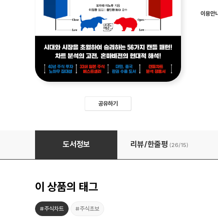
이용안
공유하기
캔들차트 사용설명서
도서정보
리뷰/한줄평
(26/
15
)
이 상품의 태그
#주식차트
#주식초보