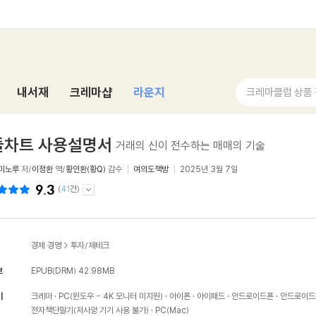
내서재
크레마샵
라운지
크레마클럽 상품
들차트 사용설명서
거래의 신이 전수하는 매매의 기술
 미노루
저/
이정환
역/
황인환(황Q)
감수
여의도책방
2025년 3월 7일
9.3
(
41
건)
경제 경영
>
투자/재테크
보
EPUB(DRM)
42.98MB
기
크레마
PC(윈도우 - 4K 모니터 미지원)
아이폰
아이패드
안드로이드폰
안드로이드
전자책단말기(저사양 기기 사용 불가)
PC(Mac)