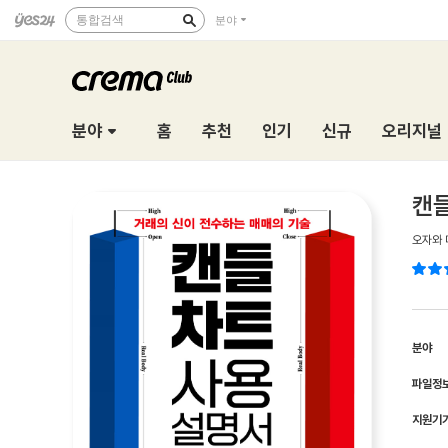
통합검색
분야
분야
홈
추천
인기
신규
오리지널
캔
오자와
분야
파일정
지원기