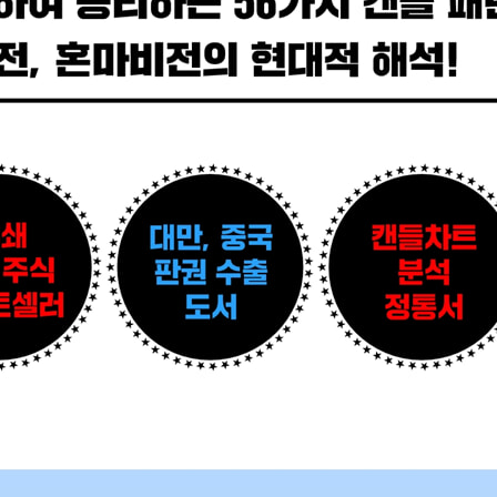
승장의 연속 장대양봉 | 4. 양봉을 잉태한 역망치
중 십자선 | 4. 막다른 골목 | 5. 상승장의 흑삼병 | 6. 교수형 양봉 망치
품은 장대음봉 | 12. 연속 음봉 후의 반격 | 13. 갭 상승 혼전 후 장대
삼법 | 4. 삼형제 때리기 | 5. 하락장의 연속 어깨띠 | 6. 미끼용 장대
기 음봉