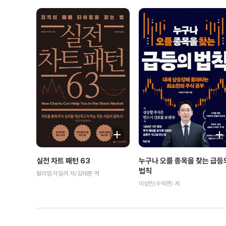
실전 차트 패턴 63
누구나 오를 종목을 찾는 급등
법칙
윌리엄 자일러 저/김태훈 역
이상민(수익맨) 저