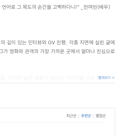
 언어로 그 목도의 순간을 고백하다니!” _전여빈(배우)
의 깊이 있는 인터뷰와 GV 진행, 각종 지면에 실린 글에
면 그가 영화와 관객의 가장 가까운 곳에서 얼마나 진심으로
처럼, 저자의 글은 영화가 전하는 이야기를 가장 중요하게
펼쳐보기
미를 깨달을 수 있고, ‘맞아, 그 장면 정말 좋았지’라고
최근순
추천순
별점순
|
|
 사색의 통로를 마련해주었다. 아직은 타인과 나를 둘러싼