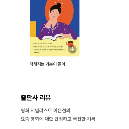
고요하지 않은 마음들을 시처럼 응시하며 ― 정말 먼 곳
인물과 세상을 향한 가열찬 응시 ― 너의 눈을 들여다보
마침내 이 영화를 흠모하겠다는 결심 ― 헤어질 결심
달콤 씁쓸한 우리의 도시 ― 사랑할 땐 누구나 최악이 된
그 누구의 왕족도 아닌 ― 스펜서
기계를 통한 존재론적 사유 ― 애프터 양
파격과 광기의 질주 ― 마스크걸
판타지가 아닌 지향점을 제시하는 힘 ― 다음 소희
착해지는 기분이 들어
동시대 예술의 모든 논쟁적 이슈를 껴안은 이름 ― TAR 
한 사람의 눈에 담긴 우주를 보았다 ― 오펜하이머
수수께끼 같던 예술가, 아버지에게 ― 물방울을 그리는 
겨우 내가 된 나 자신을 바라보며 ― 절해고도
출판사 리뷰
진실을 안다는 착각, 나는 아니라는 방관 ― 괴물
광활한 고요 속에서 삶을 보다 ― 여덟 개의 산
영화 저널리스트 이은선의
학대과 자기혐오에서 살아남기 ― 베이비 레인디어
요즘 영화에 대한 단정하고 극진한 기록
법정의 언어로 해부하는 부부의 세계 ― 추락의 해부