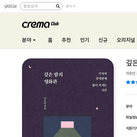
통합검색
분야
분야
홈
추천
인기
신규
오리지널
깊은
이은선
분야
파일정
지원기