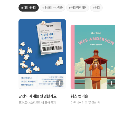
#이럴때영화
#영화하는사람들
#영화덕후라면
#영화
당신의 세계는 안녕한가요
웨스 앤더슨
류과,로사,소피,왈라비,또아 공저
이안 네이선 저/윤철희 역