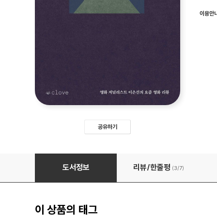
이용안
공유하기
깊은 밤의 영화관
도서정보
리뷰/한줄평
(3/
7
)
이 상품의 태그