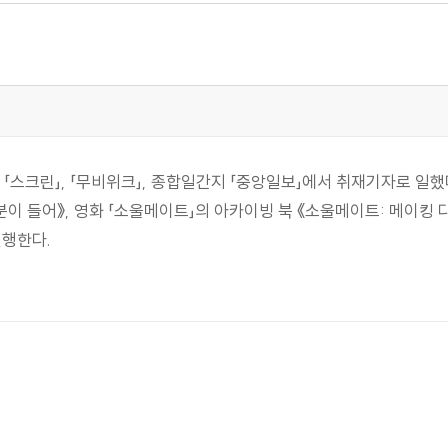
「스크린」, 「무비위크」, 종합일간지 「중앙일보」에서 취재기자로 일했다
분이 들어》, 영화 「소울메이트」의 아카이빙 북 《소울메이트: 메이킹 
진행한다.
해
것