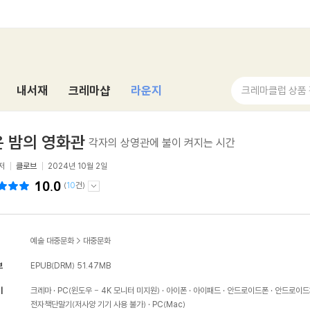
내서재
크레마샵
라운지
크레마클럽 상품
 밤의 영화관
각자의 상영관에 불이 켜지는 시간
저
클로브
2024년 10월 2일
10.0
(
10
건)
예술 대중문화
>
대중문화
보
EPUB(DRM)
51.47MB
기
크레마
PC(윈도우 - 4K 모니터 미지원)
아이폰
아이패드
안드로이드폰
안드로이드
전자책단말기(저사양 기기 사용 불가)
PC(Mac)