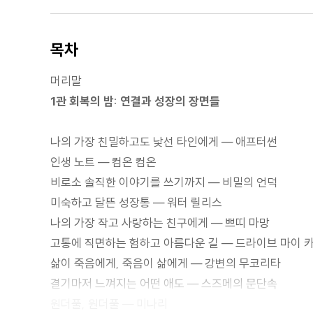
목차
머리말
1관 회복의 밤: 연결과 성장의 장면들
나의 가장 친밀하고도 낯선 타인에게 ― 애프터썬
인생 노트 ― 컴온 컴온
비로소 솔직한 이야기를 쓰기까지 ― 비밀의 언덕
미숙하고 달뜬 성장통 ― 워터 릴리스
나의 가장 작고 사랑하는 친구에게 ― 쁘띠 마망
고통에 직면하는 험하고 아름다운 길 ― 드라이브 마이 
삶이 죽음에게, 죽음이 삶에게 ― 강변의 무코리타
결기마저 느껴지는 어떤 애도 ― 스즈메의 문단속
원더풀, 원더풀 ― 미나리