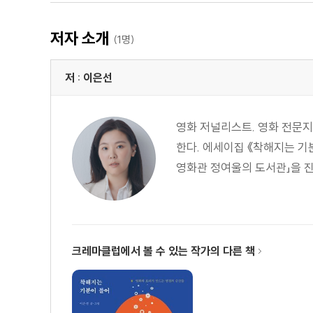
삶이 폐허일 때 나눌 수 있는 우정의 몫 ― 나의 올드 오크
사랑이 우릴 구원할지도 ― 본즈 앤 올
저자 소개
(1명)
거창한 꿈이 없는 삶일지라도 ― 소울
이토록 내향적인 여행 ― 박하경 여행기
저 : 이은선
열정을 전염시키는 마법 ― 틱, 틱...붐!
전설이 귀환할 때 ― 더 퍼스트 슬램덩크
영화 저널리스트. 영화 전문지 
슈퍼스타 블록버스터의 모범 답안 ― 탑건: 매버릭
한다. 에세이집 《착해지는 기
잊히지 않는 모두의 꿈, 영화 ― 파벨만스
영화관 정여울의 도서관」을 
20년의 시간을 가로질러 다시 만나다 ― 고양이를 부탁
이토록 정성스러운 포기 ― 콩트가 시작된다
기억은 헤어지지 않아 ― 로봇 드림
2관 사유의 밤: 나와 당신의 마음들
크레마클럽에서 볼 수 있는 작가의 다른 책
의미는 무엇일까요? ― 애스터로이드 시티
나는 여기에 와본 적이 있다 ― 우리가 사랑이라고 믿는 