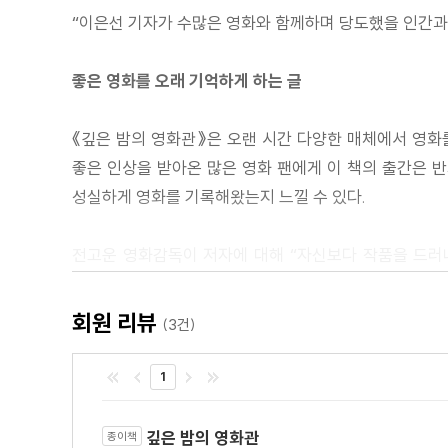
담장을 사이에 둔 낙원과 지옥 ― 존 오브 인터레스트
“이은선 기자가 수많은 영화와 함께하며 당도했을 인간과 
3관 공상의 밤: 스크린 너머로의 상상
좋은 영화를 오래 기억하게 하는 글
경계를 넘나드는 불온한 탐미 ― 아네트
삶은 영화, 일상은 마술이 되는 순간들 ― 우연과 상상
《깊은 밤의 영화관》은 오랜 시간 다양한 매체에서 영화를
삶으로부터 벗어날 수 없다는 편집증적 공포 ― 보 이즈
좋은 인상을 받아온 많은 영화 팬에게 이 책의 출간은 반
사랑의 운명, 도시가 잃어버린 신화 ― 운디네
성실하게 영화를 기록해왔는지 느낄 수 있다.
‘No Crying’의 규칙 ― 프렌치 디스패치
영화를 왜 만들어야 하냐고 물으신다면 ― 거미집
전고운 영화감독이 저자에 대해 “자신보다 작품을 드러내
미쳐야 사는 여자들 ― 글리치
다룬다. 영화는 유독 다양한 시점과 감각이 살아 움직이는
우린 결국 다 망할 거예요. 그래도… ― 돈 룩 업
공감하며 기억을 더 오래 잡아둘 수도 있다. 책장을 넘길
회원 리뷰
(3건)
불온한 상상력의 스펙터클 ― 놉
딜레마 위에 펼쳐진 소시민 지옥도 ― 콘크리트 유토피아
당신만의 고요한 상영관을 채워줄 56편의 작품들
1
대혼돈의 멀티버스 ― 에브리씽 에브리웨어 올 앳 원스
뭔가 다른 히어로가 왔다 ― 보건교사 안은영
“이들 작품은 영화로 대변되는 스토리 매체 자체를 향한
깊은 밤의 영화관
종이책