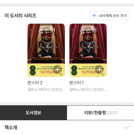
이 도서의 시리즈
내서재에 모두 추가
몬스터 2
몬스터 1
넬레 노이하우스 저/전은경
넬레 노이하우스 저/전은경
역
역
도서정보
리뷰/한줄평
33/31
책소개
책소개 보이기/감추기