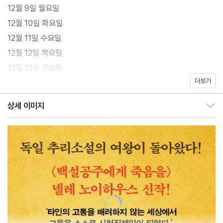
해자 유족들의 분노를 부채질하는 사적 제재 집단, 세계 곳곳에서 점
12월 9일 월요일
점 쟁점화되어가는 난민과 통합 정책, 진실 여부와 상관없이 뉴스거
12월 10일 화요일
리를 양산하는 데 몰두하는 언론, 피해자의 고통은 조금도 배려하지
12월 11일 수요일
않는 소셜미디어의 댓글과 밈 문화, 디지털 원주민이라고도 불리는
12월 12일 목요일
십대들의 문화 등을 크리스마스 직전 14일간의 미스터리로 녹여낸,
12월 13일 금요일
반전에 반전을 거듭하는 장대한 스케일의 작품이다.
더보기
12월 14일 토요일
넬레 노이하우스의 대표작이자 독일과 유럽 미스터리의 진면목을
12월 15일 일요일
상세 이미지
유감없이 보여주는 ‘타우누스 시리즈’는 부드러운 카리스마를 가진
상세 이미지 보이기/감추기
12월 16일 월요일
남자 형사 올리버 폰 보덴슈타인과 남다른 직관력의 여자 형사 피아
산더를 중심으로 호프하임 경찰서 강력11반의 개성 넘치는 경찰들
이, 독일 헤센주 대자연의 품에 자리한 타우누스 지역의 살인사건을
풀어가는 고품격 범죄 미스터리다. 실제로 타우누스 지역에서 성장
한 넬레 노이하우스가 자비 출판으로 2005년부터 펴내기 시작한
이 시리즈의 네 번째 작품 《백설공주에게 죽음을》은 30개가 넘는
나라에서 출간되어 총 1,000만 부 이상 판매되었고 국내에서도 독