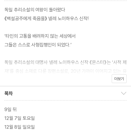
독일 추리소설의 여왕이 돌아왔다
《백설공주에게 죽음을》 넬레 노이하우스 신작!
‘타인의 고통을 배려하지 않는 세상에서
그들은 스스로 사형집행인이 되었다.’
독일 추리소설의 대명사 넬레 노이하우스 신작 《몬스터》는 ‘사적 제
재’를 중심 소재로 다룬 장편소설로, 20년 가까이 이어지고 있는 유
더보기
럽 명품 미스터리 ‘타우누스 시리즈’의 열한 번째 작품이다. 법이 아
닌 개인이나 사적 단체가 범죄자를 벌하는 ‘사적 제재’는 최근 전 세
목차
목차 보이기/감추기
계적으로 문제가 되고 있는 이슈 중 하나다. 《몬스터》는 법을 존중
하기는커녕 의뢰인의 승소를 위해 법망을 빠져나가는 게임 플레이
9일 뒤
어가 된 법조인들, 법이 제힘을 발휘하지 못하고 정의 실현이 요원하
12월 7일 토요일
기만 한 사회에서 스스로 처벌자를 자처하며 정서적으로 취약한 피
12월 8일 일요일