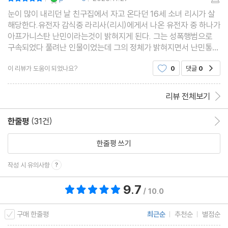
|
|
눈이 많이 내리던 날 친구집에서 자고 온다던 16세 소녀 리시가 살
해당한다.유전자 감식중 라리사(리시)에게서 나온 유전자 중 하나가
아프가니스탄 난민이라는것이 밝혀지게 된다. 그는 성폭행범으로
구속되었다 풀려난 인물이었는데 그의 정체가 밝혀지면서 난민통합
정책과 법체계를 비난하는 말들로 세상이 시끄러워지게 된다.그러
이 리뷰가 도움이 되었나요?
0
댓글
0
공감
나 그는 감쪽같이 사라진다.한편 리시의 엄마 안네는
리뷰 전체보기
한줄평
(31건)
한줄평 이동
한줄평 쓰기
작성 시 유의사항
9.7
총 평점 9.7점
/ 10.0
구매 한줄평
최근순
추천순
별점순