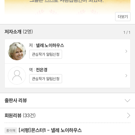
일 장르 소설의 대중적 인지도를 크게 높인 바 있다. 2013년부터 타
우누스 시리즈는 독일 ZDF에서 미니시리즈로 방영되어 높은 시청
더보기
률을 기록했으며, 《백설공주에게 죽음을》은 2024년 여름 한국에
서도 드라마로 방영되어 뜨거운 호응을 얻고 있다.
저자소개
(2명)
1
/
1
살인사건 자체뿐 아니라 의학과 심리학, 정치와 사법제도 등 사회 구
저 :
넬레 노이하우스
석구석의 굵직한 이슈들을 팽팽한 긴장감, 유머와 디테일이 살아 숨
이동
관심작가 알림신청
쉬는 강력한 서사로 엮어내는 넬레 노이하우스의 특징은 《몬스터》
에서 탁월하게 드러난다. 손에서 놓을 수 없는, 강력한 몰입력을 자
역 :
전은경
랑하는 이 작품을 다 읽어갈 즈음, 독자들은 이 시대에 진짜 ‘괴물’이
이동
관심작가 알림신청
누구인지를 자문하게 될 것이다.
출판사 리뷰
출판사 리뷰 보이기/감추기
회원리뷰
(33건)
회원리뷰 이동
리뷰제목
[서평]몬스터1 - 넬레 노이하우스
종이책