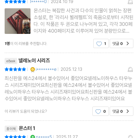
l******0
2024.10.19
|
|
몬스터는 복잡한 사건과 다수의 인물이 얽히는 장편
소설로, 한 '라리사 뵐레펠트'의 죽음으로부터 시작된
다. 이 작품은 두 권으로 나누어져 있고, 각각 300페
이지와 400페이지로 이루어져 있어 분량만으로도
꽤나 방대하다. 하지만 이야기의 몰입도와 심리적인
1명
이 이 리뷰를 추천합니다.
1
댓글
0
공감
깊이 덕분에 지루할 틈 없이 빠져들게 된다.소설의
주요 인물인 보덴슈타인과 피아는 넬레 노이하우스
리뷰제목
의 이전 작품들에서 등
넬레노이 시리즈
eBook
YES마니아 : 골드
i********e
2025.12.13
평점10점
|
|
최신판을 예스24에서 볼수있어서 좋았어요넬레노이하우스 타우누
스 시리즈재미있어요최신판을 예스24에서 볼수있어서 좋았어요넬
레노이하우스 타우누스 시리즈재미있어요최신판을 예스24에서 볼
수있어서 좋았어요넬레노이하우스 타우누스 시리즈재미있어요
이 리뷰가 도움이 되었나요?
0
댓글
0
공감
리뷰제목
몬스터 1
종이책
YES마니아 : 로얄
p*****5
2025.11.27
평점10점