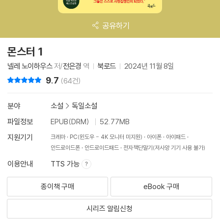
공유하기
몬스터 1
넬레 노이하우스
저/
전은경
역
북로드
2024년 11월 8일
9.7
리뷰 총점
(64건)
분야
소설
>
독일소설
파일정보
EPUB(DRM)
52.77MB
지원기기
크레마
PC(윈도우 - 4K 모니터 미지원)
아이폰
아이패드
안드로이드폰
안드로이드패드
전자책단말기(저사양 기기 사용 불가)
이용안내
TTS 가능
종이책 구매
eBook 구매
시리즈 알림신청