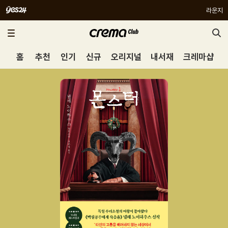
라운지
홈
추천
인기
신규
오리지널
내서재
크레마샵