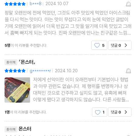
b***8
2024.10.07
평점10점
|
|
정말 오랜만에 전에 먹었던, 그것도 아주 맛있게 먹었던 아이스크림
을 다시 먹는 맛이다. 아는 맛이 무섭다고 익히 눈에 익었던 글밥이
기에 오랜만에 읽어서 더욱 반갑고 그 맛을 알기에 더욱 맛있고 그래
서 흠뻑 빠지게 되는 맛이다. 진짜 오랜만에 만나는 친구같은 느낌이
드는 그런 책이기도 하다. 그런 거 아는가. 진짜 친한 친구라면 일년
5명
이 이 리뷰를 추천합니다.
5
댓글
0
공감
에 한번 봐도 어제 보고 오늘 다시 만나는
리뷰제목
『몬스터』
종이책
g********r
2024.10.20
평점10점
|
|
저에게 선악이란 이미 오래전부터 기본법이나 형법
과 아무 관련도 없습니다. 제 행위를 변명하거나 상
대적인 것으로 간주하고 싶지도 않고, 유혹에 빠져
이렇게 됐다고 생각하지도 않습니다. 다른 사람들은
그저 제 도덕률이 보편적이라는 제 믿음을 강화했을
1명
이 이 리뷰를 추천합니다.
1
댓글
0
공감
뿐입니다. 누군가 괴물 같은 제 행위를 멈추게 하지
않는 한 저는 죄를 짓고도 자신의 범죄를 후회하지
리뷰제목
않는 사람들을 죽일 것
몬스터
종이책
평점10점