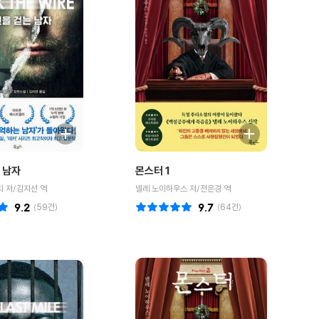
 남자
몬스터 1
 저/김지선 역
넬레 노이하우스 저/전은경 역
9.2
(
59
건)
9.7
(
64
건)