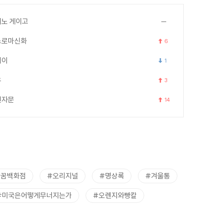
노 게이고
스로마신화
6
세이
1
우
3
천자문
14
트꿈백화점
#오리지널
#명상록
#겨울통
#미국은어떻게무너지는가
#오렌지와빵칼