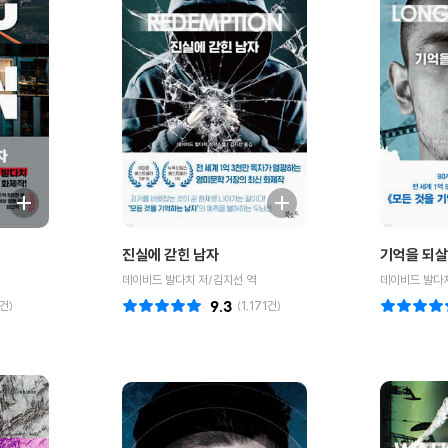
진실에 갇힌 남자
기억을 되살
데이비드 발다치 저/김지선 역
데이비드 발다치
건)
9.3
(
1,171
건)