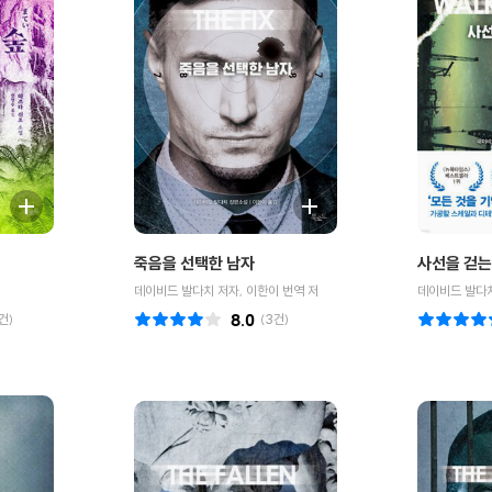
죽음을 선택한 남자
사선을 걷는
데이비드 발다치 저자, 이한이 번역 저
데이비드 발다치
건)
8.0
(
3
건)