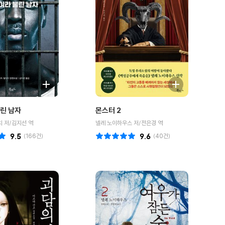
린 남자
몬스터 2
 저/김지선 역
넬레 노이하우스 저/전은경 역
9.5
(
166
건)
9.6
(
40
건)