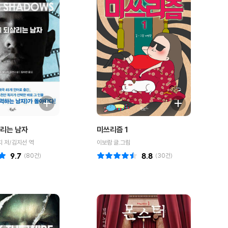
리는 남자
미쓰리즘 1
 저/김지선 역
이보람 글,그림
9.7
(
80
건)
8.8
(
30
건)