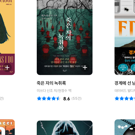
죽은 자의 녹취록
경계에 선 
미쓰다 신조 저/현정수 역
데이비드 발다치
건)
8.6
(
55
건)