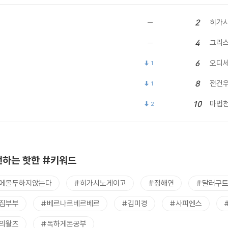
히가시
2
그리
4
오디
6
1
전건
8
1
마법
10
2
하는 핫한 #키워드
에몰두하지않는다
#히가시노게이고
#정해연
#달러구
집부부
#베르나르베르베르
#김미경
#사피엔스
의왈츠
#독하게돈공부