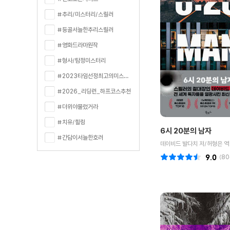
#추리/미스터리/스릴러
#등골서늘한추리스릴러
#영화드라마원작
#형사/탐정미스터리
#2023타임선정최고의미스터리스릴러100선
#2026_리딩런_하프코스추천
#더위야물렀거라
#치유/힐링
6시 20분의 남자
#간담이서늘한호러
데이비드 발다치 저/허형은 역
9.0
(
80