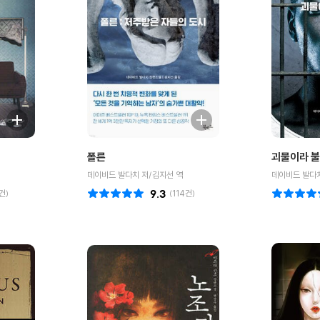
폴른
괴물이라 불
데이비드 발다치 저/김지선 역
데이비드 발다치
건)
9.3
(
114
건)