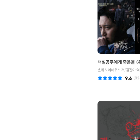
백설공주에게 죽음을 (
넬레 노이하우스 저/김진아 역
9.6
(
82