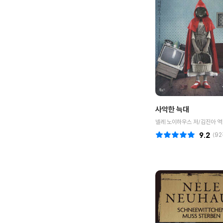
사악한 늑대
넬레 노이하우스 저/김진아 역
9.2
(
92