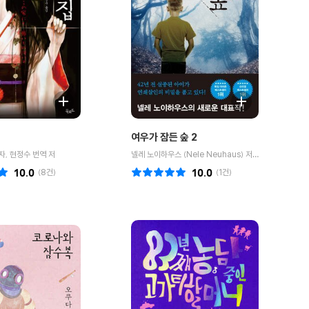
여우가 잠든 숲 2
자, 현정수 번역 저
넬레 노이하우스 (Nele Neuhaus) 저자, 박종대 번역 저
10.0
(
8
건)
10.0
(
1
건)