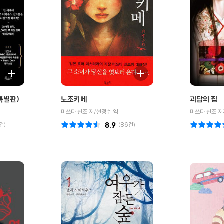
특별판)
노조키메
괴담의 집
미쓰다 신조 저/현정수 역
미쓰다 신조 저
건)
8.9
(
86
건)