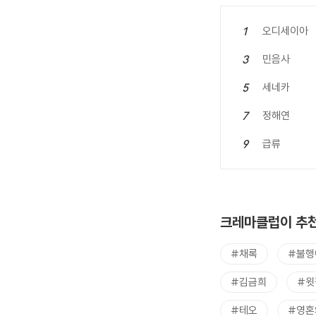
오디세이아
1
민음사
3
세네카
5
정해연
7
급류
9
크레마클럽이 추천
#채록
#불행
#김금희
#윗
#테오
#영혼