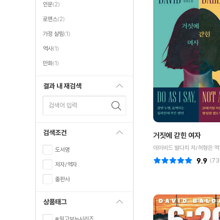
인문
(2)
로맨스
(2)
가정 살림
(1)
역사
(1)
만화
(1)
결과 내 재검색
검색어 입력
검색조건
거짓에 갇힌 여자
데이비드 발다치 저/허형은 역
도서명
9.9
(
73
저자/역자
출판사
상품태그
#믿고보는시리즈