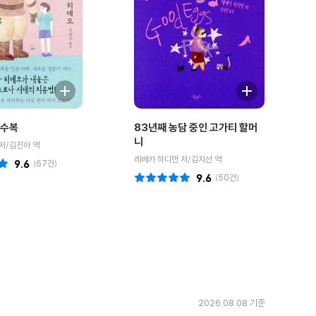
잠수복
83년째 농담 중인 고가티 할머
니
저/김진아 역
레베카 하디먼 저/김지선 역
9.6
(
67
건)
9.6
(
50
건)
2026.08.08 기준