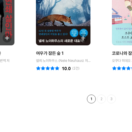
자
여우가 잠든 숲 1
코로나와 
번역 저
넬레 노이하우스 (Nele Neuhaus) 저자,박종대 번역 저
오쿠다 히데오 
10.0
(
2
건)
1
2
3