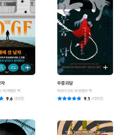
남자
우중괴담
 저/허형은 역
미쓰다 신조 저/현정수 역
9.6
(
53
건)
9.1
(
135
건)