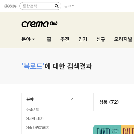
통합검색
분야
분야
홈
추천
인기
신규
오리지널
'북로드'
에 대한 검색결과
분야
상품 (72)
소설
(35)
에세이 시
(3)
예술 대중문화
(2)