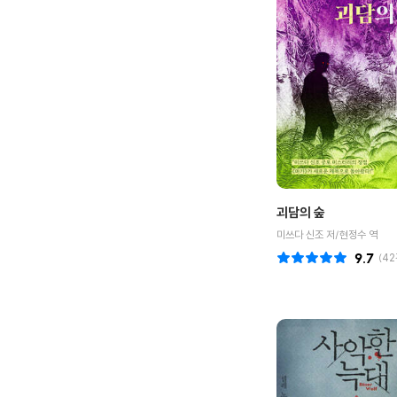
괴담의 숲
미쓰다 신조 저/현정수 역
9.7
(
42