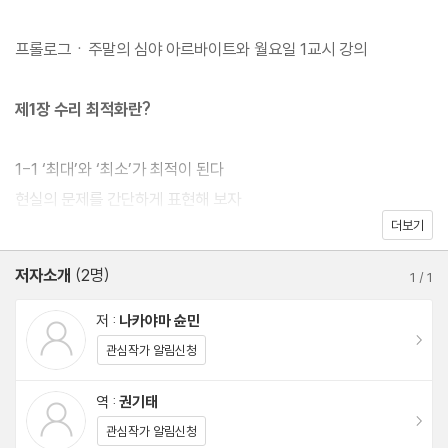
해하지 못해도 최적화를 실행해볼 수 있다. 이 책은 만화를 통해 우
선 개요를 잡고, 만화를 보충하는 본문 부분은 실무에 도움이 되는
프롤로그ㆍ주말의 심야 아르바이트와 월요일 1교시 강의
예제로 수식은 최소한으로 할 수 있는 것을 준비해 독자 스스로가 수
리 최적화에 서툴다는 인식을 멀리하게 해준다. 최근에는 수리 최적
제1장 수리 최적화란?
화를 파이썬(Python)으로 간단하게 할 수 있으므로 프로그램을 만
드는 경우가 많은데 이 책을 먼저 보면 파이썬에 의한 최적화도 훨씬
1-1 ‘최대’와 ‘최소’가 최적이 된다
유연하게 할 수 있게 될 것이다.
현실의 문제를 간단하게 표현해 보자
더보기
공식은 3종 세트
만족스러운 느낌도 수치화할 수 있다
저자소개
(2명)
1
/
1
최적화 문제는 다양한 종류가 있다
함수의 그래프에 익숙해지자
저 :
나카야마 슌민
이동
그래프는 든든한 지원군이 되어준다!
관심작가 알림신청
역 :
권기태
1-2 최적화에 필요한 수학은 이 정도면 충분하다
이동
관심작가 알림신청
벡터, 행렬이 어떻게 도움이 될까?