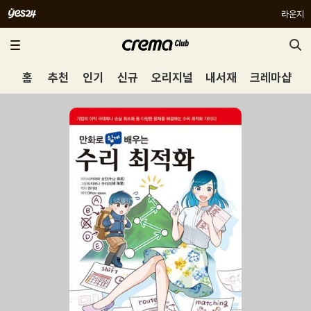
라운지
홈
추천
인기
신규
오리지널
내서재
크레마샵