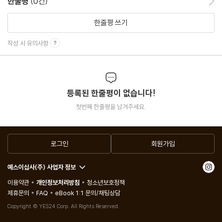
한줄평
(0건)
조미료 문제도 공식화
한줄평 쓰기
실행 가능 영역과 목적 함수
복잡한 대규모 문제를 다루기 위해
작성 시 유의사항
2-2 단체법과 내점법
두 가지 풀이 방식에 대한 이미지
등록된 한줄평이 없습니다!
단체법은 어떤 알고리즘(계산)인가
첫번째 한줄평을 남겨주세요.
2-3 쌍대 이론
로그인
회원가입
쌍대라는 이미지를 이해하자
쌍대 문제 덕분에 쉽게 풀 수 있다
예스이십사(주) 사업자 정보
조미료 문제의 쌍대 문제란?
이용약관
개인정보처리방침
청소년보호정책
제휴문의
FAQ
eBook 1:1 문의/채팅상담
제3장 비선형 계획 문제
Copyright © YES24 Corp. All Rights Reserved.