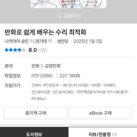
공유하기
만화로 쉽게 배우는 수리 최적화
나카야마 슌민
저/
권기태
역
성안당
2025년 1월 3일
8.0
리뷰 총점
(1건)
분야
만화
>
교양만화
파일정보
PDF(DRM)
227.18MB
지원기기
크레마
PC(윈도우 - 4K 모니터 미지원)
아이폰
아이패드
안드로이드폰
안드로이드패드
전자책단말기(저사양 기기 사용 불가)
PC(Mac)
종이책 구매
eBook 구매
도서정보
리뷰/한줄평
1/0