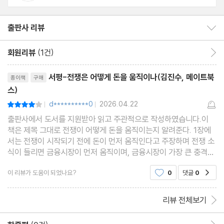
스칼라, 벡터, 행렬
벡터의 특징을 그림으로 이해하자
출판사 리뷰
출판사 리뷰 보이기/감추기
표기 방법
회원리뷰
(1건)
회원리뷰 이동
연립일차방정식은 행렬과 벡터의 곱으로 표현할 수 있다
리뷰제목
미분, 기울기가 어떻게 도움이 될까?
서평-전쟁은 어떻게 돈을 움직이나(김진수, 메이트북
종이책
구매
기울기 벡터가 어떻게 도움이 될까?
스)
미분을 사용하자
d**********0
2026.04.22
평점8점
|
|
기울기(기울기 벡터)의 식
출판사에서 도서를 지원받아 읽고 주관적으로 작성하였습니다.이
책은 제목 그대로 전쟁이 어떻게 돈을 움직이는지 알려준다. 1장에
경사와 기울기
서는 전쟁이 시작되기 전에 돈이 먼저 움직인다고 주장하며 전쟁 소
2회 미분해 보자, 헤세 행렬
식이 들리면 금융시장이 먼저 움직이며, 금융시장이 가장 큰 충격을
받는다고 한다. 그러나 역사 속 전쟁이 시장을 오래 무너뜨리지 않았
이 리뷰가 도움이 되었나요?
0
댓글
0
공감
으며, 전쟁 초기에는 전쟁이 금융시장에 큰 영향
제2장 선형 계획 문제
리뷰 전체보기
2-1 선형 계획 문제의 예
최대 이익이 될 수 있도록 생산하고 싶다!
한줄평 이동