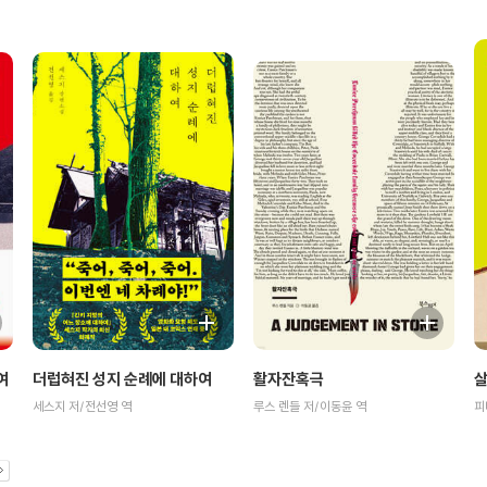
살
여
더럽혀진 성지 순례에 대하여
활자잔혹극
피
세스지 저/전선영 역
루스 렌들 저/이동윤 역