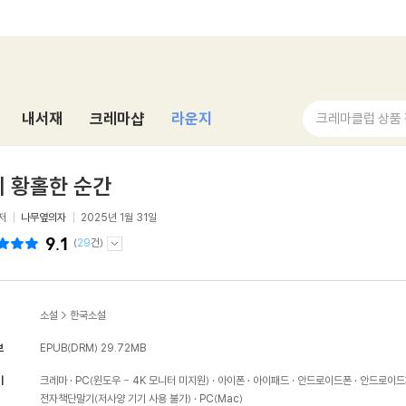
내서재
크레마샵
라운지
크레마클럽 상품
 황홀한 순간
저
나무옆의자
2025년 1월 31일
9.1
(
29
건)
소설
>
한국소설
보
EPUB(DRM)
29.72MB
기
크레마
PC(윈도우 - 4K 모니터 미지원)
아이폰
아이패드
안드로이드폰
안드로이드
전자책단말기(저사양 기기 사용 불가)
PC(Mac)