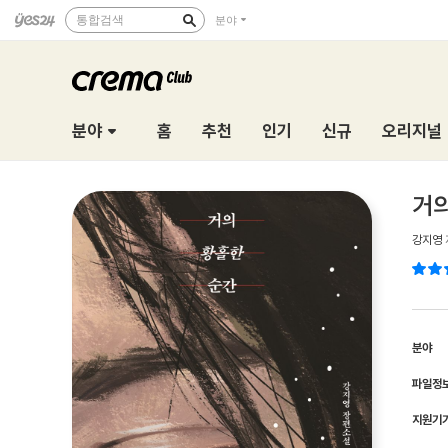
통합검색
분야
분야
홈
추천
인기
신규
오리지널
거의
강지영
분야
파일정
지원기