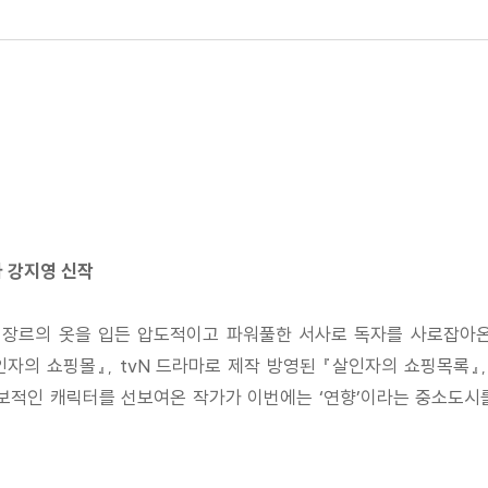
 강지영 신작
 장르의 옷을 입든 압도적이고 파워풀한 서사로 독자를 사로잡아
인자의 쇼핑몰』, tvN 드라마로 제작 방영된 『살인자의 쇼핑목록』
독보적인 캐릭터를 선보여온 작가가 이번에는 ‘연향’이라는 중소도시