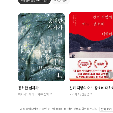
#등골서늘한추리스릴러
#K_스릴러
공허한 십자가
긴키 지방의 어느 장소에 대하
히가시노 게이고 저/이선희 역
세스지 저/전선영 역
검색 페이지에서 선택된 태그에 등록된 더 많은 상품을 확인해 보세요.
전체보기