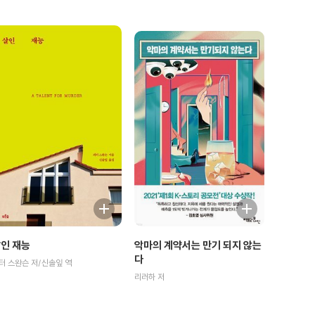
인 재능
악마의 계약서는 만기 되지 않는
다
터 스완슨 저/신솔잎 역
리러하 저