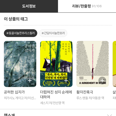
도서정보
리뷰/한줄평
91/106
이 상품의 태그
#등골서늘한추리스릴러
#간담이서늘한호러
공허한 십자가
더럽혀진 성지 순례에
활자잔혹극
살
대하여
히가시노 게이고 저/이선희
루스 렌들 저/이동윤 역
피
역
세스지 저/전선영 역
책소개
책소개 보이기/감추기