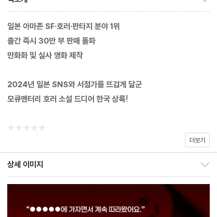
일본 아마존 SF·호러·판타지 분야 1위
출간 즉시 30만 부 판매 돌파
만화화 및 실사 영화 제작
2024년 일본 SNS와 서점가를 뜨겁게 달군
모큐멘터리 호러 소설 드디어 한국 상륙!
★★★★★
더보기
무서운 것을 보고 싶은 마음을 자극하는 게 사상 최고 수준이다. _
상세 이미지
상세 이미지 보이기/감추기
오모리 노조미(번역가)
픽션이라는 것을 알면서도 악몽이 현실을 잠식해 가는 듯한
착각에 빠지고 만다. 그만큼 생생하다. _도사 아리아케(작가)