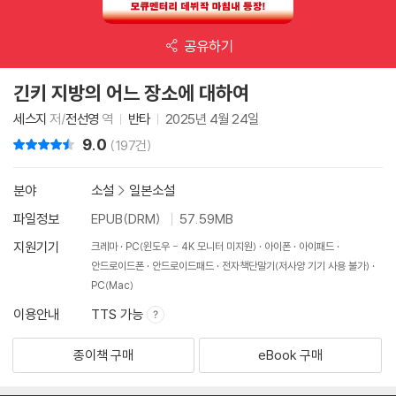
공유하기
긴키 지방의 어느 장소에 대하여
세스지
저/
전선영
역
반타
2025년 4월 24일
9.0
리뷰 총점
(197건)
분야
소설
>
일본소설
파일정보
EPUB(DRM)
57.59MB
지원기기
크레마
PC(윈도우 - 4K 모니터 미지원)
아이폰
아이패드
안드로이드폰
안드로이드패드
전자책단말기(저사양 기기 사용 불가)
PC(Mac)
이용안내
TTS 가능
종이책 구매
eBook 구매