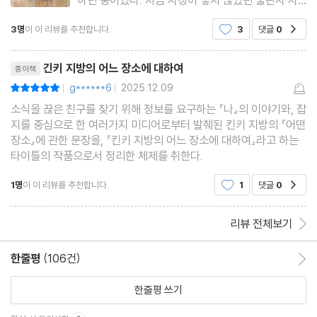
정상 그는 창고에서 정리되지 않은 잡지 기사, 독자
3명
이 이 리뷰를 추천합니다.
3
댓글
0
공감
제보, 인터뷰 녹취 등을 뒤적이며 기삿거리를 찾고
있었다. 그러던 중 오자와는 몇몇 자료들 사이에 이
리뷰제목
상한 공통점이 있다
긴키 지방의 어느 장소에 대하여
종이책
g******6
2025.12.09
평점10점
|
|
소식을 끊은 친구를 찾기 위해 정보를 요구하는 『나』의 이야기와, 잡
지를 중심으로 한 여러가지 미디어로부터 발췌된 킨키 지방의 『어떤
장소』에 관한 문장을, 『킨키 지방의 어느 장소에 대하여』라고 하는
타이틀의 작품으로서 정리한 체제를 취한다.
1명
이 이 리뷰를 추천합니다.
1
댓글
0
공감
리뷰 전체보기
한줄평
(106건)
한줄평 이동
한줄평 쓰기