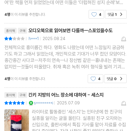
여’란 책을 먼저 읽었었는데 어떤 이들은 ‘더럽혀진 성지 순례’보다
‘긴키 지방의 어느 장소에 대하여’란 책이 더 재미있다고 하는 사람
4명
이 이 리뷰를 추천합니다.
4
댓글
1
공감
도 있고. 그래서 궁금했던 책이다. ‘긴
리뷰제목
오디오북으로 읽어보면 다를까ㅡ스포있을수도
종이책
구매
h***1
2025.08.24
평점4점
|
|
전체적으로 흥미롭긴 하다. 영화도 나왔는데 어떤 느낌일지 궁금하
기도 하고 그래서 읽었는데, 개인적으로 기대가 너무 컸던 모양이다.
중간중간 사다코ㅡ저주의 연속ㅡ나 장산범 같은ㅡ흉내내는 존재는
없지만ㅡ것들이 떠올랐다. 취재 혹은 녹취 여러 형식을 빌려 기괴하
고 음산한 분위기를 몰아간다. 그런데 거기서 끝나는 느낌이다. 서술
4명
이 이 리뷰를 추천합니다.
4
댓글
0
공감
형식이 일관되지 않아서 쉽게 읽히고, 질리지
리뷰제목
긴키 지방의 어느 장소에 대하여 - 세스지
종이책
구매
YES마니아 : 로얄
s********i
2025.07.09
평점10점
|
|
라이터로 활동중인 ‘세스지’는 인터넷에 한 친구의
실종을 알리는 글을 올린다. 실종된 친구 오자와는
신입으로, 출판사에서 특집 기사를 맡아 자료를 수집
하던 중이었다. 자금 사정이 좋지 않았던 출판사 사