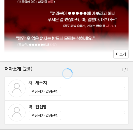
두 번은 볼 수 없을 정도로 무섭다. _독자 리뷰
일본 내 호러 열풍에 새롭게 불을 지핀 충격적 화제작 『긴키 지방의
어느 장소에 대하여』의 한국어판을 반타에서 선보인다. 실종된 사람
에 대한 정보를 모으고 있으니 아는 바가 있다면 제보해달라는 독특
더보기
한 호소로 시작하는 이 책은 특정 지역에서 일어난 실종 사건의 실마
저자소개
(2명)
리가 될 법한 괴담을 옴니버스 형식으로 묶은 작품으로 올 2월 출간
1
/
1
된 『입에 대한 앙케트』의 저자 세스지의 데뷔작이다.
저 :
세스지
이동
관심작가 알림신청
세스지는 2023년 1월부터 일본의 소설 창작 사이트 ‘가쿠요무’에
긴키 지방의 어느 지역에서 일어나는 기이한 괴담을 한 편씩 올리기
역 :
전선영
이동
시작했다. 4월까지 석 달간 이어진 연재물은 SNS를 중심으로 크게
관심작가 알림신청
화제가 되었고, 그 뜨거운 인기에 힘입어 단행본으로 출간되기에 이
른다. 이후 동명의 만화책 출간, 실사 영화 제작 등 여타 매체로 확장