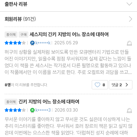
출판사 리뷰
출판사 리뷰 보이기/감추기
되며 일본 내 호러 붐을 견인하는 작품으로 큰 인기를 끌었다.
회원리뷰
(91건)
회원리뷰 이동
허구를 사실처럼 전달하는 페이크 다큐멘터리, 즉 모큐멘터리 기법
리뷰제목
세스지의 긴키 지방의 어느 장소에 대하여
종이책
구매
을 영리하게 활용한 『긴키 지방의 어느 장소에 대하여』는 “정보가
YES마니아 : 플래티넘
k*****k
2025.05.29
평점8점
|
|
있으신 분은 연락 바랍니다. 긴키 지방의 어느 장소와 관련된 괴담을
허구의 상황을 실제처럼 보이도록 만든 모큐멘터리 기법으로 만들
수집하는 동안 무시무시한 사실을 알게 되었습니다”라는 문장을 앞
어진 이야기지만, 읽을수록 점점 무서워지며 실제 같다는 느낌이 들
세워 실제로 벌어진 듯한 실종 사건의 실마리를 좇으며 시종일관 섬
었다.이 책을 쓴 세스시는 작가로서 다른 필명으로 활동하고 있으나
이 작품에서만 이 이름을 쓰기로 한다. 주로 오컬트와 괴담을 쓰고
뜩하면서도 긴박한 분위기를 이어간다. 이제까지 경험하지 못했던
있고 호러 애호가 모임에서 만난 오자와로부터 연락을 받는다. 단발
색다른 호러, 그 이상의 오싹함을 원하는 독자라면 이 책을 열고 세
8명
이 이 리뷰를 추천합니다.
8
댓글
2
공감
성 잡지, 무크지, 별책 ㅇㅇㅇㅇ의 기사를 부탁받
스지 월드에 입장하라. 잠들 수 없게 만들 극도의 공포가 당신을 기
리뷰제목
다리고 있다.
긴키 지방의 어느 장소에 대하여
종이책
YES마니아 : 로얄
k*****3
2026.03.30
평점8점
|
|
무서운 이야기를 좋아하지 않고 무서운 것도 싫은데 이상하게 나는
추리 미스터리를 좋아한다. 무서워서 호러 장르의 책은 읽고 싶지 않
은데 이번에는 으스스한 책을 읽었다. ‘더럽혀진 성지 순례에 대하