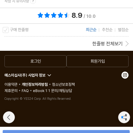
작성 시 유의사항
8.9
총 평점 8.9점
/ 10.0
구매 한줄평
최근순
추천순
별점순
한줄평 전체보기
로그인
회원가입
예스이십사(주) 사업자 정보
이용약관
개인정보처리방침
청소년보호정책
제휴문의
FAQ
eBook 1:1 문의/채팅상담
Copyright © YES24 Corp. All Rights Reserved.