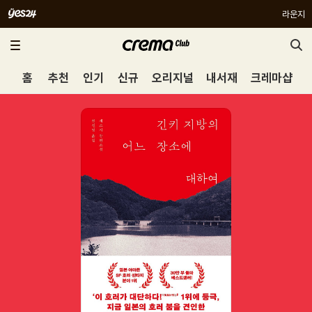
라운지
홈
추천
인기
신규
오리지널
내서재
크레마샵