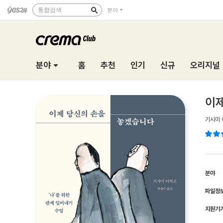
통합검색
분야
분야
홈
추천
인기
신규
오리지널
이제
기시미 
분야
파일정
지원기