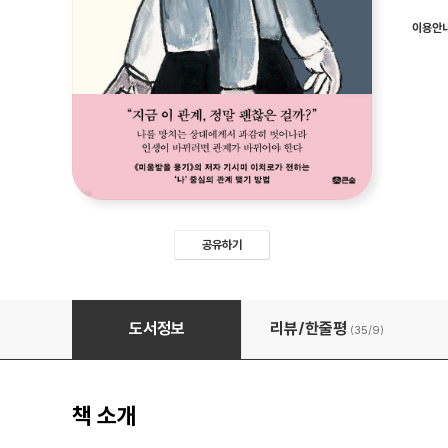
이용안
공유하기
이제 당신의 손을 놓겠습니다
도서정보
리뷰/한줄평
(35/
9
)
책 소개