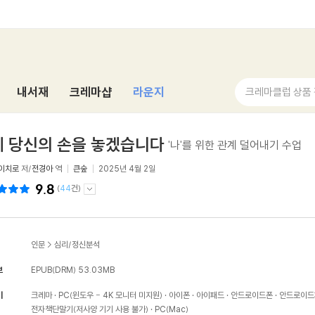
내서재
크레마샵
라운지
크레마클럽 상품
 당신의 손을 놓겠습니다
'나'를 위한 관계 덜어내기 수업
이치로
저/
전경아
역
큰숲
2025년 4월 2일
9.8
(
44
건)
인문
>
심리/정신분석
보
EPUB(DRM)
53.03MB
기
크레마
PC(윈도우 - 4K 모니터 미지원)
아이폰
아이패드
안드로이드폰
안드로이드
전자책단말기(저사양 기기 사용 불가)
PC(Mac)