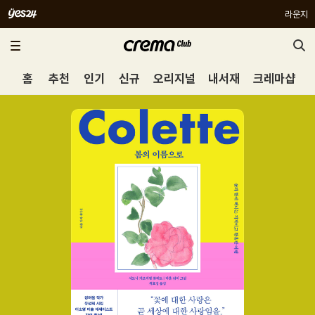
라운지
홈
추천
인기
신규
오리지널
내서재
크레마샵