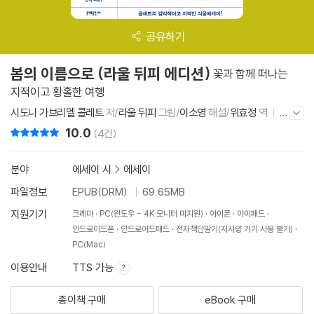
공유하기
봄의 이름으로 (라울 뒤피 에디션)
꽃과 함께 떠나는
지적이고 황홀한 여행
시도니 가브리엘 콜레트
저/
라울 뒤피
그림/
이소영
해설/
위효정
역
문
저자/출판사 더보기/감추기
예출판사
2025년 7월 10일
10.0
리뷰 총점
(4건)
분야
에세이 시
>
에세이
파일정보
EPUB(DRM)
69.65MB
지원기기
크레마
PC(윈도우 - 4K 모니터 미지원)
아이폰
아이패드
안드로이드폰
안드로이드패드
전자책단말기(저사양 기기 사용 불가)
PC(Mac)
이용안내
TTS 가능
종이책 구매
eBook 구매