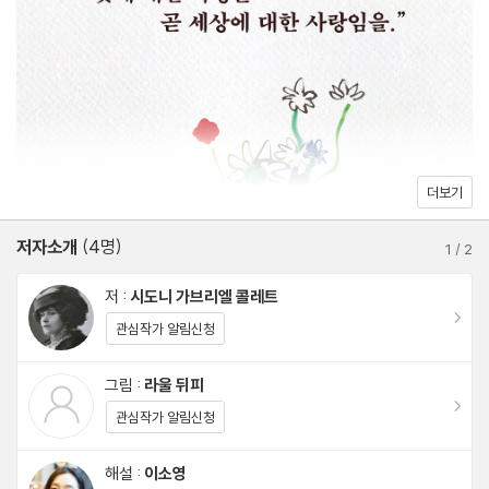
없는 이유다.
자투리 Broutilles
관리실 입방아 속 아도니드 L’Adonide chez la concierge
또한 《봄의 이름으로》에는 콜레트의 글을 시각 언어로 번역하듯 식
자네트 Jeannettes
물에 리듬을 부여한 라울 뒤피의 수채화 14점과 흑연 드로잉 14점,
약초 Medicinales
총 28점이 수록되어 있다. 1951년 호화장정본에 들어 있던 그림들
쇠발 아룸 L’Arum pied-de-veau
로, 뒤피는 유려한 선과 화사한 색채로 식물의 감정을 번역하듯 보여
양귀비 Pavot
더보기
준다. 이 책에서 글과 그림이 펼쳐내는 봄과 초록, 화사한 꽃들의 세
헬레보어 Ellebore
계는 단순히 식물의 표면적 아름다움을 넘어, 그 속에 담긴 감정, 시
저자소개
(4명)
1
/
2
간, 기억의 흐름을 엿볼 수 있다. 자연을 사랑하고 꽃을 사랑하는 모
작품 해설_일흔다섯 청춘이 선사하는 꽃다발
저 :
시도니 가브리엘 콜레트
든 이에게, 문학과 예술을 통해 세상을 바라보는 모든 이에게 깊은
그림 해설_라울 뒤피의 정원에서 피어난 콜레트의 문장
이동
관심작가 알림신청
감동을 선사할 것이다.
시도니 가브리엘 콜레트 연보
그림 :
라울 뒤피
“이 책을 읽으며 깨닫는다. 꽃에 대한 사랑은 곧 세상에 대한 사랑임
이동
관심작가 알림신청
을. 일어날지도 모르는 모든 신비와 기적에 대한 사랑임을.” -정여
울 작가(《데미안 프로젝트》 저자, KBS 정여울의 도서관 진행자)
해설 :
이소영
이동