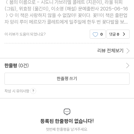
＜봄의 이름으로 - 시도니 가브리엘 콜레트 (지은이), 라울 뒤피
(그림), 위효정 (옮긴이), 이소영 (해설) 문예출판사 2025-06-16
＞♡ 이 책은 사랑하지 않을 수 없잖아! 꽃이다. 꽃!!이 책은 출판업
자 앙리 루이 메르모가 콜레트에게 일주일에 한두 번 꽃다발을 보낼
테니 그에 대한 답으로 꽃의 ‘초상’ 몇 편을 써달라고 제안한다. 관절
이 리뷰가 도움이 되었나요?
0
댓글
0
공감
염 때문에 침대 생활을 하는 콜레트는 그 제안
리뷰 전체보기
한줄평
(0건)
한줄평 이동
한줄평 쓰기
작성 시 유의사항
등록된 한줄평이 없습니다!
첫번째 한줄평을 남겨주세요.