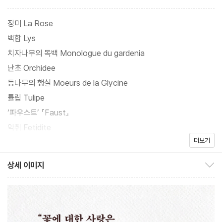
발을 보낼 테니 그 답으로 꽃의 ‘초상’ 몇 편을 써달라고 제안했다.
들판의 초목을 그리워하던 콜레트는 기꺼이 제안을 받아들였고, 1년
장미 La Rose
후인 1948년 22편의 글이 묶여 출간되었다. 원래는 초판부터 라울
백합 Lys
뒤피의 삽화를 곁들일 예정이었지만 류머티즘으로 고생하던 화가의
치자나무의 독백 Monologue du gardenia
데생은 1951년 호화장정본에야 실릴 수 있었다.
난초 Orchidee
등나무의 행실 Moeurs de la Glycine
《셰리》와 《여명》, 클로딘 시리즈 등을 쓴 콜레트는 모든 작품에서
튤립 Tulipe
예리하고 섬세한 감각과 신선하고도 적확한 표현으로 문장 하나하
‘파우스트’ 『Faust』
나를 완성했다. 특히 자연 묘사에 재능이 남달랐고 그중 식물은 중요
악취 Fetidite
한 역할을 했다. 콜레트에게 나무와 풀, 꽃은 의식주만큼이나 삶에
더보기
금잔화 Souci
필수적인 요소였다. 콜레트의 식물에 대한 깊은 애정과 감각적이고
라케와 포토스 Le Lackee et le Pothos
상세 이미지
섬세한 문체는 《봄의 이름으로》에서 꽃이 만개하듯 피어난다. 콜레
상세 이미지 보이기/감추기
은방울꽃 Muguet
트는 꽃을 ‘알아내기’ 위해 감각을 총동원하고 매혹적인 비유와 은유
붉은 동백 Camelia rouge
를 통해 각각의 꽃에 생명력을 부여한다. 이 작품이 콜레트 산문 미
온실 재배 히아신스 Jacinthe cultivee
학의 절정, 나아가 프랑스 산문 미학의 전범 중 하나로 뽑힐 수밖에
아네모네 Anemone