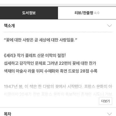
도서정보
리뷰/한줄평
4/0
책소개
책소개 보이기/감추기
“꽃에 대한 사랑은 곧 세상에 대한 사랑임을.”
《셰리》 작가 콜레트 산문 미학의 절정!
섬세하고 감각적인 문체로 그려낸 22편의 꽃에 대한 찬가
색채의 마술사 라울 뒤피 수채화와 흑연 드로잉 28점 수록
1947년 봄, 이 책은 한 다발의 꽃에서 시작됐다. 프랑스 문화의 아
이콘이자 20세기 전반 프랑스 문학의 독보적인 존재인 시도니 가브
더보기
리엘 콜레트는 관절염으로 침대를 떠나지 못하는 처지였다. 스위스
의 출판업자 앙리 루이 메르모는 콜레트에게 일주일에 한두 번 꽃다
목차
목차 보이기/감추기