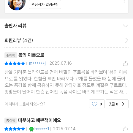
관심작가 알림신청
“콜레트의 글은 단순한 서술을 넘어 식물들을 향한 편지가 된다. 그
것도 시시콜콜한 일상과 프랑스에서의 삶과 어린 시절의 추억이 담
출판사 리뷰
출판사 리뷰 보이기/감추기
긴 아름다운 연애편지가.” -유선혜 시인(《사랑과 멸종을 바꿔 읽어
보십시오》 저자)
회원리뷰
(4건)
회원리뷰 이동
리뷰제목
봄의 이름으로
종이책
“꽃잎처럼 경쾌하고, 햇살처럼 명랑하며, 바람처럼 리듬을 품은 선
m******j
2025.07.16
평점10점
|
|
으로 말하는 그림들.” -이소영 미술 에세이스트(《이것은 라울 뒤피
창을 가려둔 블라인드를 걷어 바깥의 푸르름을 바라보며 '봄의 이름
에 관한 이야기》 저자)
으로'를 읽었다. 한참을 책만 바라보다 고개를 들었을 때 눈에 들어
오는 풍경을 함께 공유하지 못해 안타까울 정도로 계절은 푸르르다.
빗방울이 떨어져 한층 짙어진 녹음 사이로 바쁘게 오가는 작은 새들
의 움직임을 좇다보면 페이지가 멈춰진 채로 시간이 오래도 지났다.
이 리뷰가 도움이 되었나요?
0
댓글
0
공감
라울 뒤피의 그림과 함께하는 '봄의 이름으로
리뷰제목
따뜻하고 예쁜책이에요
종이책
YES마니아 : 로얄
b*****1
2025.07.14
평점10점
|
|