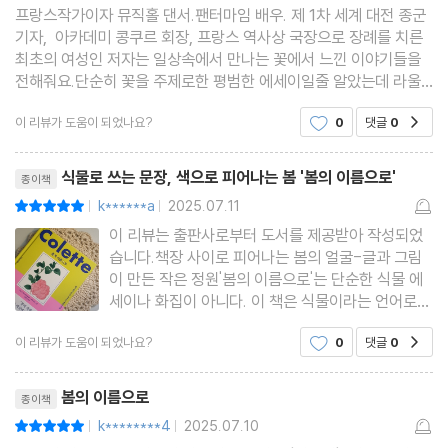
프랑스작가이자 뮤직홀 댄서.팬터마임 배우. 제 1차 세계 대전 종군
기자, 아카데미 콩쿠르 회장, 프랑스 역사상 국장으로 장례를 치른
최초의 여성인 저자는 일상속에서 만나는 꽃에서 느낀 이야기들을
전해줘요.단순히 꽃을 주제로한 평범한 에세이일줄 알았는데 라울
뒤피의 예쁜 꽃 삽화가 함께하니 예쁜 화보집이자 인생 스토리가 담
이 리뷰가 도움이 되었나요?
0
댓글
0
공감
긴 소장하고싶은 책이에요.그들이 살아온 시대가
리뷰제목
식물로 쓰는 문장, 색으로 피어나는 봄 '봄의 이름으로'
종이책
k******a
2025.07.11
평점10점
|
|
이 리뷰는 출판사로부터 도서를 제공받아 작성되었
습니다.책장 사이로 피어나는 봄의 얼굴-글과 그림
이 만든 작은 정원'봄의 이름으로'는 단순한 식물 에
세이나 화집이 아니다. 이 책은 식물이라는 언어로
쓰인 인생의 짧은 기록이며, 동시에 예술가의 시선으
이 리뷰가 도움이 되었나요?
0
댓글
0
공감
로 풀어낸 계절의 감각이다.시도니 가브리엘 콜레트
가 남긴 문장 하나하나에는 오랜 관찰과 생에 대한
리뷰제목
애정이 담겨 있고, 라울
봄의 이름으로
종이책
k********4
2025.07.10
평점10점
|
|