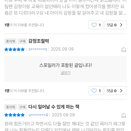
어요 구매 후 바로 배송되어서 당일 아이 공부시간에 읽었습니다. 어
타인의 감정을 읽고 이해하는 힘, 공감력
릴땐 감정이랑 교육이 없던때라 나도 이렇게 컸어생각을 했지만 요
가정 내 협력과 소속감은 자존감의 뿌리다
즘은 또 다르더라구요 내 아이의 감정을 잘 읽어주고 내 감정을 잘
다스리고 아이와 힘들지 않게 서로 의견을 주고받고 하는게 중요하
놀이를 통해 감정조절력을 기르는 방법
1명
이 이 리뷰를 추천합니다.
1
댓글
0
공감
다 생각 들었습니다.
8장 하루 세 번 10분, 아이의 감정을 키우는 일상 루틴
감정조절력
종이책
구매
아침 10분: 감정으로 하루를 여는 시간
s*******s
2025.09.09
평점10점
|
|
하교 10분: 마음을 여는 대화의 시간
자기 전 10분: 분리불안을 줄이는 연결의 시간
스포일러가 포함된 글입니다!
글보기
마치며
1명
이 이 리뷰를 추천합니다.
1
댓글
0
공감
: 감정을 가르치는 건 ‘선택’이 아니라 ‘책임’이다
리뷰제목
다시 일어날 수 있게 하는 책
종이책
구매
감정조절력을 높이는 심리학 인사이트
u*******4
2025.09.09
평점10점
|
|
원래 힘든거라고 하면서도 다들 잘만 해내는 것 같던 육아가 왜그렇
게 나는 힘들었는지 모른다.앞집에서 제발 나가달라는 편지를 받았