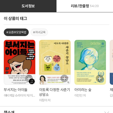
도서정보
리뷰/한줄평
54/20
이 상품의 태그
#요즘부모양육법
#자녀교육
부서지는 아이들
이토록 다정한 사춘기
아이라는 숲
제
상담소
애비게일 슈라이어 저/이수
이진민 저
김
경 역
이정아 저
책소개
책소개 보이기/감추기