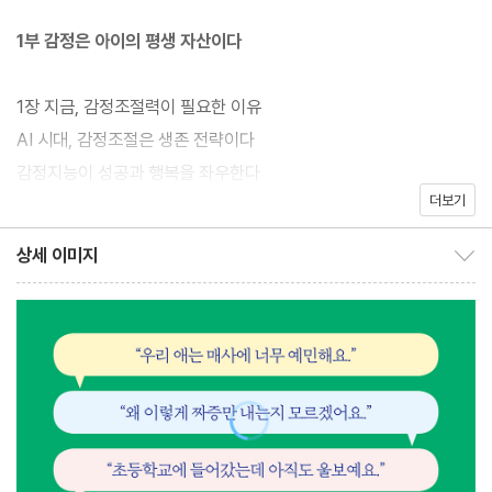
저자는 예민한 아들을 키우며 훈육 대신 아이의 감정을 공감하고 천
1부 감정은 아이의 평생 자산이다
천히 들여다보는 방식을 택해 아이가 감정을 자유롭게 표현하고 스
스로 조절하는 능력을 키울 수 있도록 도왔다. 이 과정을 릴스로 공
1장 지금, 감정조절력이 필요한 이유
유해 수많은 부모의 공감을 얻었으며 이 책은 그 여정을 담은 현실
AI 시대, 감정조절은 생존 전략이다
밀착형 감정 교육 안내서다.
감정지능이 성공과 행복을 좌우한다
더보기
디지털 세대 아이들의 감정 특징
부모가 먼저 자신의 감정을 이해하고 아이와 ‘감정주파수’를 맞추며
부모의 감정 언어가 아이의 세계를 만든다
상세 이미지
함께 성장하는 과정을 보여주고, 아이의 감정 폭발 시 부모가 어떻게
상세 이미지 보이기/감추기
반응하고 도와야 하는지 현실적인 방법을 제시한다. 디지털·AI 시대
2장 부모가 되고 나서야 만나는 낯선 감정들
에 감정 교육은 더 이상 선택이 아닌 필수 생존 역량이다. 부모와 아
엄마가 느껴야 할 감정이 따로 있다고?
이는 서로의 감정을 존중하고 대화하며 반복하는 과정에서 비로소
육아는 감정과 친구가 되는 과정이다
감정조절력이 길러진다. 이 책은 흔들리지 않고 단단한 아이로 키우
내 감정을 이해할수록 아이는 편안해진다
고 싶은 모든 부모에게 꼭 필요한 책이다.
3장 부모의 감정이 아이의 정서를 만든다