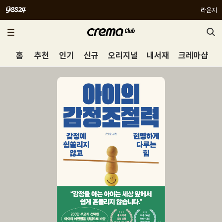
라운지
홈
추천
인기
신규
오리지널
내서재
크레마샵