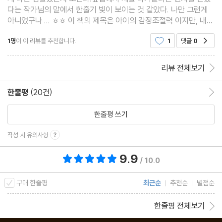
다는 작가님의 말에서 한줄기 빛이 보이는 것 같았다. 나만 그런게
아니었구나 ... ㅎㅎ 이 책의 제목은 아이의 감정조절력 이지만, 내
감정이 조절되는 마법이 일어나는 것 같다.
1명
이 이 리뷰를 추천합니다.
1
댓글
0
공감
리뷰 전체보기
한줄평
(20건)
한줄평 이동
한줄평 쓰기
작성 시 유의사항
9.9
총 평점 9.9점
/ 10.0
구매 한줄평
최근순
추천순
별점순
한줄평 전체보기