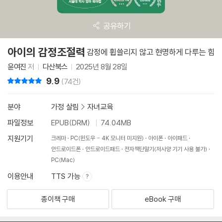
공유하기
아이의 감정조절력
감정에 휩쓸리지 않고 현명하게 다루는 힘
윤여진
저
다산북스
2025년 8월 28일
9.9
리뷰 총점
(74건)
분야
가정 살림
>
자녀교육
파일정보
EPUB(DRM)
74.04MB
지원기기
크레마
PC(윈도우 - 4K 모니터 미지원)
아이폰
아이패드
안드로이드폰
안드로이드패드
전자책단말기(저사양 기기 사용 불가)
PC(Mac)
이용안내
TTS 가능
종이책 구매
eBook 구매