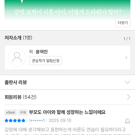
‘감정주파수’란?
아이와 감정주파수를 맞추는 방법
부모는 아이의 감정 공동 조절자다
더보기
아이는 부모의 믿음 속에서 자란다
저자소개
(1명)
아빠의 감정 표현이 아이에게 미치는 영향
1
/
1
저 :
윤여진
2부 감정 표현이 서툰 아이, 어떻게 도와줄까?
이동
관심작가 알림신청
- 내 아이의 감정 특성 파악 체크리스트
출판사 리뷰
출판사 리뷰 보이기/감추기
4장 아이의 감정은 왜 서툴고 격렬할까?
회원리뷰
(54건)
회원리뷰 이동
예민한 아이는 특별한 아이다
리뷰제목
아이가 폭발적으로 감정을 표현하는 이유
부모도 아이와 함께 성장하는 느낌이에요
eBook
구매
아이는 감정 언어를 부모에게서 배운다
l******1
2025.09.10
평점10점
|
|
풍부한 감정을 나만의 무기로 만드는 법
감정에 대해 생각해보고 표현하는게 어른도 연습이 필요하더라고