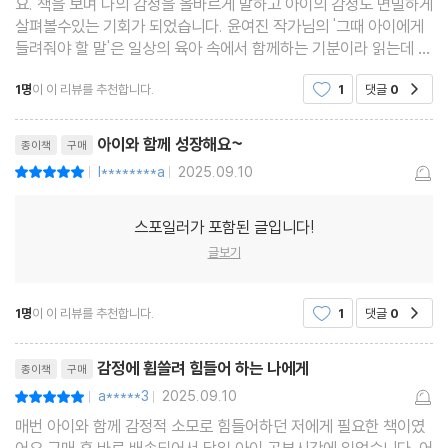
요. 책을 보며 나의 감정을 올바르게 말하고 아이의 감정도 면밀하게
살펴볼수있는 기회가 되었습니다. 윤여진 작가님의 '그때 아이에게
5장 부정 감정은 아이 성장의 신호다
들려줘야 할 말'은 일상의 육아 속에서 함께하는 기분이라 읽는데 너
무 공감되었습니다. 이번 책을 읽으면서 많은 것을 배워가고 실천해
세상에 틀렸거나 잘못된 감정은 없다
1명
이 이 리뷰를 추천합니다.
1
댓글
0
공감
볼수있게 해주셔서 감사합니다^^
분노는 감정의 끝이 아니라 마음의 시작이다
부정 감정을 성장의 자산으로 바꾸는 마인드셋
아이와 함께 성장해요~
종이책
구매
l********a
2025.09.10
평점10점
|
|
6장 자존감을 키우는 긍정 감정의 힘
감정지능은 긍정 감정 경험에서 자란다
스포일러가 포함된 글입니다!
부모의 말과 행동이 만드는 정서 안정감
글보기
가정에서 실천하는 긍정 감정 루틴
1명
이 이 리뷰를 추천합니다.
1
댓글
0
공감
3부 감정을 조절하고 표현하는 실전 감정 코칭
리뷰제목
감정에 휩쓸려 힘들어 하는 나에게
종이책
구매
a*****3
2025.09.10
평점10점
7장 감정 기반 사회성 길러주기
|
|
매번 아이와 함께 감정적 소모로 힘들어하던 저에게 필요한 책이였
갈등은 관계를 단단하게 만든다