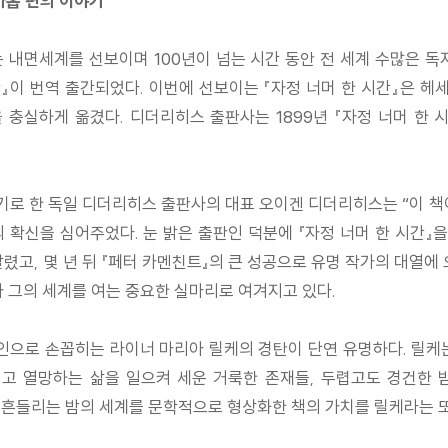
아홉 편의 이야기
 내면세계를 선보이며 100년이 넘는 시간 동안 전 세계 수많은 독
』이 번역 출간되었다. 이번에 선보이는 『자정 너머 한 시간』은 헤
 충실하게 옮겼다. 디더리히스 출판사는 1899년 『자정 너머 한
간하기로 한 독일 디더리히스 출판사의 대표 오이겐 디더리히스는 “이
확신을 심어주었다. 눈 밝은 출판인 덕분에 『자정 너머 한 시간』
고, 몇 년 뒤 『페터 카멘친트』의 큰 성공으로 유명 작가의 대열에 
그의 세계를 여는 중요한 실마리로 여겨지고 있다.
시인으로 손꼽히는 라이너 마리아 릴케의 경탄이 단연 유명하다. 릴케
젊고 열망하는 삶을 일으켜 세운 거룩한 존재들, 두렵고도 경건한 
 흔들리는 밤의 세계를 문학적으로 형상화한 책의 가치를 릴케라는 또