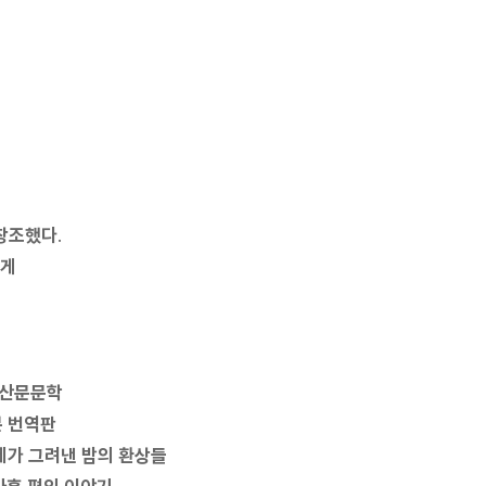
창조했다.
에게
 산문문학
본 번역판
세가 그려낸 밤의 환상들