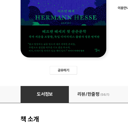
이용안
공유하기
자정 너머 한 시간
도서정보
리뷰/한줄평
(56/
1
)
책 소개