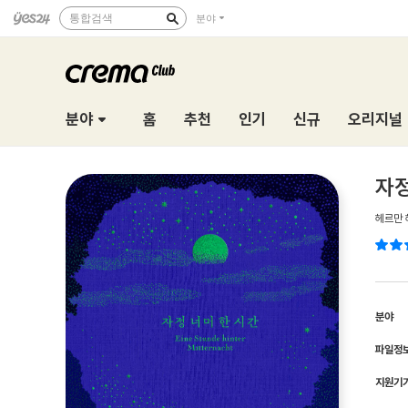
통합검색
분야
분야
홈
추천
인기
신규
오리지널
자정
헤르만 
분야
파일정
지원기