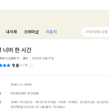
내서재
크레마샵
라운지
크레마클럽 상품
 너머 한 시간
헤세
저/
신동화
역
엘리
2025년 12월 17일
9.8
(
57
건)
에세이 시
>
에세이
보
EPUB(DRM)
16.20MB
기
크레마
PC(윈도우 - 4K 모니터 미지원)
아이폰
아이패드
안드로이드폰
안드로이드
전자책단말기(저사양 기기 사용 불가)
PC(Mac)