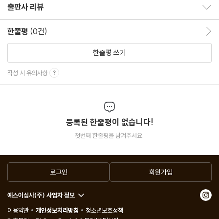
역자 해설
출판사 리뷰
출판사 리뷰 보이기/감추기
옛날 옛적 프라하에서 혹시 있었을지도 모를 이야기들
한줄평
(0건)
한줄평 이동
레오 페루츠 연보
한줄평 쓰기
작성 시 유의사항
등록된 한줄평이 없습니다!
첫번째 한줄평을 남겨주세요.
로그인
회원가입
예스이십사(주) 사업자 정보
이용약관
개인정보처리방침
청소년보호정책