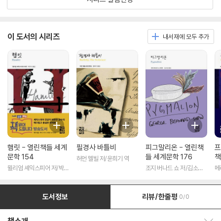
이 도서의 시리즈
내서재에 모두 추가
햄릿 - 열린책들 세계
필경사 바틀비
피그말리온 - 열린책
프
문학 154
들 세계문학 176
책
허먼 멜빌 저/윤희기 역
윌리엄 셰익스피어 저/박우
조지 버나드 쇼 저/김소임
메
수 역
역
도서정보
리뷰/한줄평
0/0
책소개 보이기/감추기