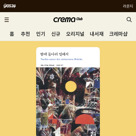
라운지
홈
추천
인기
신규
오리지널
내서재
크레마샵