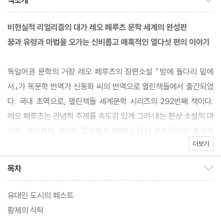
책소개
비현실적 리얼리즘의 대가 레오 페루츠 문학 세계의 완성판
꿈과 유령과 마법을 오가는 신비롭고 매혹적인 열다섯 편의 이야기
독일어권 문학의 거장 레오 페루츠의 장편소설 『밤에 돌다리 밑에
서』가 독문학 번역가 신동화 씨의 번역으로 열린책들에서 출간되었
다. 국내 초역으로, 열린책들 세계문학 시리즈의 292번째 책이다.
레오 페루츠는 관념적 주제를 속도감 있게 그려 내는 환상 소설의 대
가로, 프라하의 유대인 집안에서 태어나 당시 오스트리아-헝가리
더보기
제국의 수도였던 빈을 중심으로 활동했던 작가다.
목차
목차 보이기/감추기
아직 국내에선 페루츠 작품들의 번역이 활발히 이루어지지 않았으
나 호르헤 루이스 보르헤스, 이탈로 칼비노, 앨프리드 히치콕, 그레
유대인 도시의 페스트
이엄 그린, 이언 플레밍 등 세계의 많은 문호와 거장 들이 그의 작품
황제의 식탁
을 탐독하고 찬사를 보낸 바 있다. 환상성과 서스펜스가 두드러지는