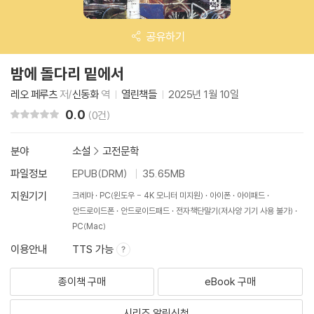
공유하기
밤에 돌다리 밑에서
레오 페루츠
저/
신동화
역
열린책들
2025년 1월 10일
0.0
리뷰 총점
(0건)
분야
소설
>
고전문학
파일정보
EPUB(DRM)
35.65MB
지원기기
크레마
PC(윈도우 - 4K 모니터 미지원)
아이폰
아이패드
안드로이드폰
안드로이드패드
전자책단말기(저사양 기기 사용 불가)
PC(Mac)
이용안내
TTS 가능
종이책 구매
eBook 구매
시리즈 알림신청