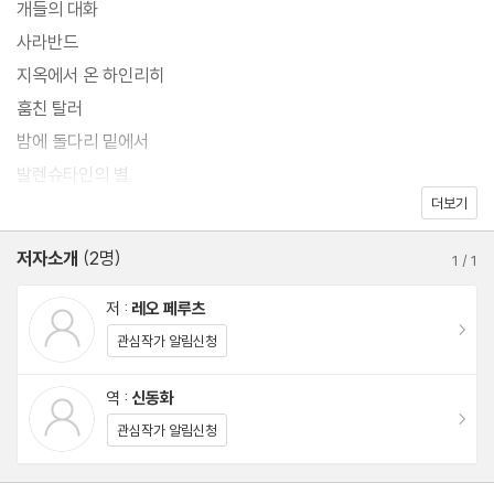
개들의 대화
그의 작품들은 환상 소설, 추리 소설, 범죄 소설, 역사 소설 등 오늘
사라반드
날의 장르 문학과 비슷한 특성을 지니며, 문학성과 재미를 두루 갖추
지옥에서 온 하인리히
었다는 평가를 받는다. 『밤에 돌다리 밑에서』는 페루츠 생전 마지막
훔친 탈러
발표된 작품이자 페루츠의 문학 세계를 집대성하는 단편들로 이루
밤에 돌다리 밑에서
어진 연작 소설로, 16세기 프라하성 주변 유대인 도시를 배경으로
발렌슈타인의 별
연금술에 몰두하는 괴짜 황제 루돌프 2세와 유대인 에스터의 엇갈
더보기
화가 브라반치오
린 사랑, 돈과 증오에 엮인 모르데카이 마이슬과 전설적인 랍비 뢰브
잊혀 버린 연금술사
저자소개
(2명)
등 독특하고도 매력적인 인물들이 등장해 이야기를 끌어간다. 각 작
1
/
1
브랜디 단지
품들은 성경, 전설, 민담과 더불어 꿈, 천사, 유령, 마법과 같은 요소
황제의 충복들
저 :
레오 페루츠
를 더한 탁월한 상상력으로 지금은 잊힌 유대계 역사에 대한 새로운
이동
사그라지는 촛불
관심작가 알림신청
탐구를 시도한다. 독립적인 이야기들 간 연결성이 촘촘히 그려지는
천사 아사엘
세밀한 구성의 작품으로 천재적인 이야기꾼으로서 페루츠의 재능이
역 :
신동화
이동
빛을 발하는 걸작이다.
관심작가 알림신청
에필로그