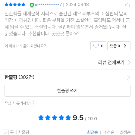
YES마니아 : 로얄
m**********7
2024.09.18
평점10점
|
|
열린책들 세계문학 시리즈로 출간된 레오 페루츠의 ＜심판의 날의
거장＞ 리뷰입니다. 짧은 분량을 가진 소설인데 흡입력도 엄청나 금
세 읽을 수 있는 소설입니다. 몰입하며 읽으면서 즐거웠습니다. 잘
읽었습니다. 추천합니다. 굿굿굿 좋아요!
이 리뷰가 도움이 되었나요?
0
댓글
0
공감
리뷰 전체보기
한줄평
(302건)
한줄평 이동
한줄평 쓰기
작성 시 유의사항
9.5
총 평점 9.5점
/ 10.0
구매 한줄평
최근순
추천순
별점순