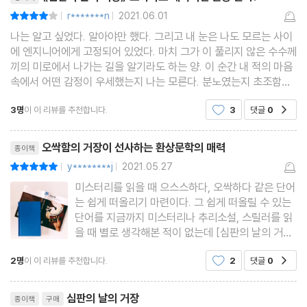
r*******n
2021.06.01
평점8점
|
|
나는 알고 싶었다. 알아야만 했다. 그리고 내 눈은 나도 모르는 사이
에 엔지니어에게 고정되어 있었다. 마치 그가 이 풀리지 않은 수수께
끼의 미로에서 나가는 길을 알기라도 하는 양. 이 순간 내 적의 마음
속에서 어떤 감정이 우세했는지 나는 모른다. 분노였는지 초조함이
었는지 흥분이었는지 짜증이었는지, 아니면 실망이었는지 말이다.
3명
이 이 리뷰를 추천합니다.
3
댓글
0
공감
마음속에서 무엇이 일어났든 간에 그는
리뷰제목
오싹함의 거장이 선사하는 환상문학의 매력
종이책
y********j
2021.05.27
평점10점
|
|
미스터리를 읽을 때 으스스하다, 오싹하다 같은 단어
는 쉽게 떠올리기 마련이다. 그 쉽게 떠올릴 수 있는
단어를 지금까지 미스터리나 추리소설, 스릴러를 읽
을 때 별로 생각해본 적이 없는데 [심판의 날의 거장]
은 책의 첫 페이지부터 마지막까지 이 '으스스하다,
2명
이 이 리뷰를 추천합니다.
2
댓글
0
공감
오싹하다'는 말을 떠올리게 했다. 대체로 독서를 새
벽에 해서 그런가 싶기도 했지만, 다른 책들도 새벽
리뷰제목
에 읽었음에도
심판의 날의 거장
종이책
구매