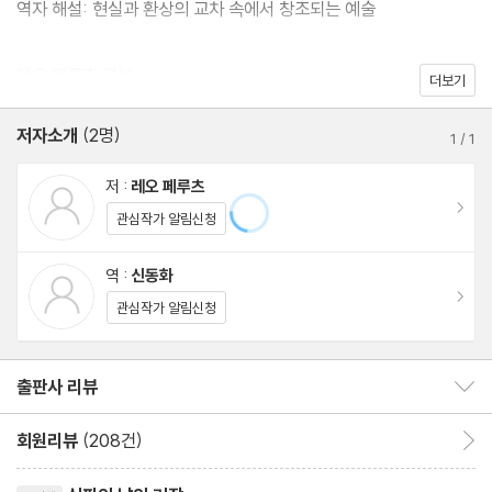
역자 해설: 현실과 환상의 교차 속에서 창조되는 예술
했던 방향으로 흐르는데…….
레오 페루츠 연보
더보기
열린책들 세계문학 시리즈의 271번째 책으로 레오 페루츠의 장편소
설 『심판의 날의 거장』이 독문학 번역가 신동화 씨의 번역으로 출간
저자소개
(2명)
1
/
1
되었다. 오스트리아 작가이자 독일어권 문학의 거장 레오 페루츠는
저 :
레오 페루츠
관념적 주제를 속도감 있게 그려 내는 환상 소설의 대가로, 프라하의
이동
관심작가 알림신청
유대인 집안에서 태어나 당시 오스트리아-헝가리 제국의 수도였던
빈을 중심으로 활동했던 작가다. 유대인 작가인 프란츠 카프카와 동
역 :
신동화
시대를 살았던 인물로, 사후에 주목을 받은 카프카와 달리 페루츠는
이동
관심작가 알림신청
당대의 인기 작가로서 큰 명성을 누렸으나, 1938년 히틀러를 피해
팔레스타인으로 망명한 이후 독일어권 독자들로부터 고립되며 그의
출판사 리뷰
출판사 리뷰 보이기/감추기
이름이 세상에서 잊히게 되었다. 20세기 말에 이르러서야 그에 대
한 재조명과 재평가가 이루어졌으며, 그 과정에서 작품 다수가 재출
회원리뷰
(208건)
회원리뷰 이동
간되었다.
리뷰제목