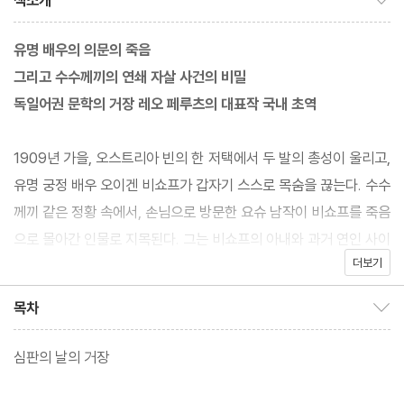
책소개
유명 배우의 의문의 죽음
그리고 수수께끼의 연쇄 자살 사건의 비밀
독일어권 문학의 거장 레오 페루츠의 대표작 국내 초역
1909년 가을, 오스트리아 빈의 한 저택에서 두 발의 총성이 울리고,
유명 궁정 배우 오이겐 비쇼프가 갑자기 스스로 목숨을 끊는다. 수수
께끼 같은 정황 속에서, 손님으로 방문한 요슈 남작이 비쇼프를 죽음
으로 몰아간 인물로 지목된다. 그는 비쇼프의 아내와 과거 연인 사이
더보기
로 그녀에게 아직 연정을 품고 있고, 비쇼프의 자살을 유도할 수 있
는 정보를 가지고 있었기 때문이다. 궁지에 빠진 요슈 남작. 그런데
목차
목차 보이기/감추기
요슈 남작을 비롯한 일행들은 그 사건의 진상을 파헤쳐 가면서, 비쇼
프의 죽음과 비슷한 형태의 불가사의한 자살 사건들이 연쇄적으로
심판의 날의 거장
발생하고 있었음을 알게 된다. 살인인지 자살인지 알 수 없는 상황
속에서 또 다른 유사한 사건들이 발생하고, 그들의 추적은 예상치 못