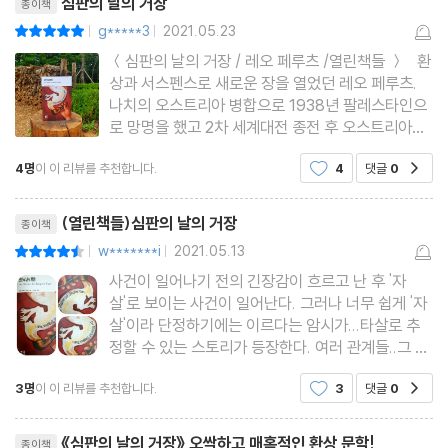
심판의 날의 거장
종이책
『심판의 날의 거장』(1923)은 페루츠의 전성기 대표작으로, 당시 대
g*****3
2021.05.23
평점10점
|
|
중적으로나 비평적으로나 큰 성공을 거둔 작품이다. 저택에서 갑자
＜심판의 날의 거장 / 레오 페루츠 /열린책들 ＞ 환
상과 서스펜스로 새로운 장을 열었던 레오 페루츠.
기 불가사의하게 목숨을 끊은 유명 배우의 죽음의 진상을 추적하며,
나치의 오스트리아 병합으로 1938년 팔레스타인으
그와 관련된 연쇄 자살 사건의 비밀을 파헤치는 과정의 이야기를 담
로 망명을 했고 2차 세계대전 종전 후 오스트리아로
오가며 글을 썼지만 예전처럼 명성을 얻지 못했다.
고 있다. 서스펜스, 추리, 공포, 환상을 절묘하게 조합하여 흥미진진
4명
이 이 리뷰를 추천합니다.
4
댓글
0
공감
하지만, 20세기에 들어서면서 다시 한번 작품이 재
하게 이야기를 이끌어 가는 페루츠의 재능이 특히 돋보이는 걸작으
출간 되면서 호응을 얻게 되었는데 이는 추리와 역사
리뷰제목
로 평가된다. 페루츠에게 매료된 보르헤스는 후일 아돌포 비오이 카
소설,환상 소설
(열린책들)심판의 날의 거장
종이책
사레스와 함께 선정하여 출간한 범죄 소설 시리즈 [제7지옥El Sept
w*******i
2021.05.13
평점9점
|
|
imo Circulo]에 이 소설을 포함시키기도 했으며, 1989년에 미하엘
사건이 일어나기 전의 긴장감이 흐르고 난 후 '자
켈만 감독에 의해 이 작품이 텔레비전 영화로 제작되기도 했다.
살'로 보이는 사건이 일어난다. 그러나 너무 쉽게 '자
살'이라 단정하기에는 이르다는 암시가...타살로 추
정할 수 있는 스토리가 등장한다. 여러 관계들..그 관
계속에 화자로 등장하는 남작이 우선 용의자로 지목
3명
이 이 리뷰를 추천합니다.
3
댓글
0
공감
된다.그럴만한 이유가 충분해 보이는 설정...사실 조
금은 뻔한듯 디나의 남동생의 추리가 어설퍼..보인다
리뷰제목
는 생각이 들면서도
《심판의 날의 거장》 오싹하고 매혹적인 환상 문학!
종이책