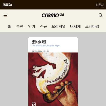
라운지
홈
추천
인기
신규
오리지널
내서재
크레마샵