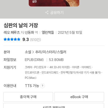
공유하기
심판의 날의 거장
레오 페루츠
저/
신동화
역
열린책들
2021년 5월 10일
9.3
리뷰 총점
(510건)
분야
소설
>
추리/미스터리/스릴러
파일정보
EPUB(DRM)
53.80MB
지원기기
크레마
PC(윈도우 - 4K 모니터 미지원)
아이폰
아이패드
안드로이드폰
안드로이드패드
전자책단말기(저사양 기기 사용 불가)
PC(Mac)
이용안내
TTS 가능
종이책 구매
eBook 구매
시리즈 알림신청