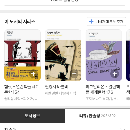
이 도서의 시리즈
내서재에 모두 추가
햄릿 - 열린책들 세계
필경사 바틀비
피그말리온 - 열린책
프
문학 154
들 세계문학 176
책
허먼 멜빌 저/윤희기 역
윌리엄 셰익스피어 저/박우
조지 버나드 쇼 저/김소임
메
수 역
역
도서정보
리뷰/한줄평
208/302
책소개 보이기/감추기