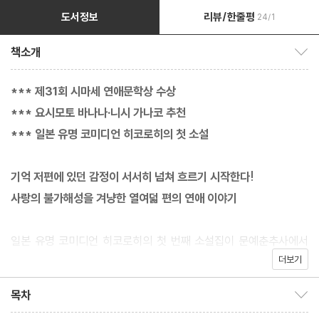
도서정보
리뷰/한줄평
24/1
책소개
책소개 보이기/감추기
*** 제31회 시마세 연애문학상 수상
*** 요시모토 바나나·니시 가나코 추천
*** 일본 유명 코미디언 히코로히의 첫 소설
기억 저편에 있던 감정이 서서히 넘쳐 흐르기 시작한다!
사랑의 불가해성을 겨냥한 열여덟 편의 연애 이야기
일본 유명 코미디언 히코로히의 첫 번째 소설집이 문예춘추사에서
더보기
출간되었다. 《닿지 못해 닳은 사랑》은 “연애라는 장르의 서랍 같은
건 별로 없다”라고 고백한 저자가 연애의 정곡을 찌르는 이야기다.
목차
목차 보이기/감추기
사랑의 불가해성을 정확히 겨냥하는 열여덟 편의 작품은 제31회 시