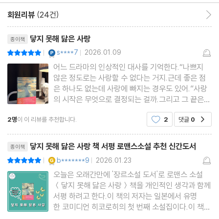
회원리뷰
(24건)
회원리뷰 이동
리뷰제목
닿지 못해 닳은 사랑
종이책
YES마니아 : 플래티넘
s****7
2026.01.09
평점10점
|
|
어느 드라마의 인상적인 대사를 기억한다.“나쁘지
않은 정도로는 사랑할 수 없다는 거지.근데 좋은 점
은 하나도 없는데 사랑에 빠지는 경우도 있어.”사랑
의 시작은 무엇으로 결정되는 걸까.그리고 그 끝은
또한 무엇으로 정해질까.좋아하고 싶던 대상과는 수
2명
이 이 리뷰를 추천합니다.
2
댓글
0
공감
없이 빗겨가던 일들이어째서 좋아할 수 있을 것 같지
않던 대상과는 매번 이토록 쉬울까.연애에서만큼은
리뷰제목
시작할 때 빛나던 모든
닿지 못해 닳은 사랑 책 서평 로맨스소설 추천 신간도서
종이책
YES마니아 : 골드
b*******9
2026.01.23
평점10점
|
|
오늘은 오래간만에 '장르소설 도서'로 로맨스 소설
＜닿지 못해 닳은 사랑＞책을 개인적인 생각과 함께
서평 하려고 한다.이 책의 저자는 일본에서 유명
한 코미디언 히코로히의 첫 번째 소설집이다.이 책은
열여덟 편의 연애 이야기를 담고 있으며 다양한 연애