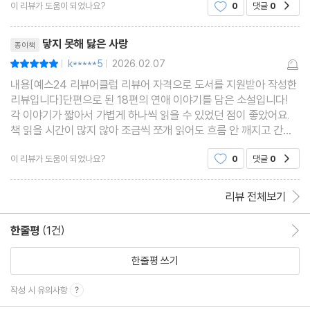
이 리뷰가 도움이 되었나요?
0
댓글
0
공감
어졌다. 그 뒤로는 그저 평범하게 재미있었다.
리뷰제목
닿지 못해 닳은 사랑
종이책
k*****5
2026.02.07
평점10점
|
|
내용[예스24 리뷰어클럽 리뷰어 자격으로 도서를 지원받아 작성한
리뷰입니다]단편으로 된 18편의 연애 이야기를 담은 소설입니다!
각 이야기가 짧아서 가볍게 하나씩 읽을 수 있었던 점이 좋았어요.
책 읽을 시간이 많지 않아 조금씩 쪼개 읽어도 흐름 안 깨지고 간편
하게 읽히더라구요. 보통 로맨스 소설의 극적이고 엄청난 로맨스가
이 리뷰가 도움이 되었나요?
0
댓글
0
공감
아니라, 정말 현실적인 사랑을 다루고 있어서 더 몰
리뷰 전체보기
한줄평
(1건)
한줄평 이동
한줄평 쓰기
작성 시 유의사항