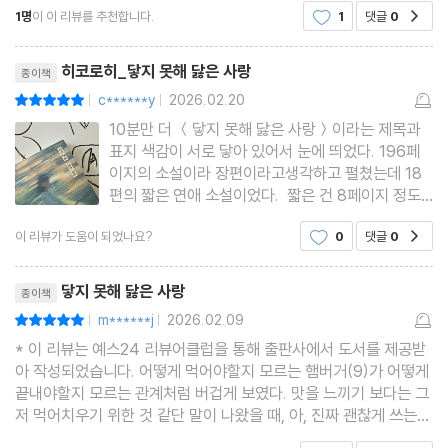
1명
이 이 리뷰를 추천합니다.
1
댓글
0
공감
의 모습을 문학적으로 담아낸 단편소설집이다.닿지
못해 닳은 사랑 책에서는 다양한 연애의 순간들을 담
리뷰제목
고 있으며 그 순간들의
히코로히_닿지 못해 닳은 사랑
종이책
c******y
2026.02.20
평점10점
|
|
10분만 더 ＜닿지 못해 닳은 사랑＞이라는 제목과
표지 색감이 서로 닿아 있어서 눈에 띄었다. 196페
이지의 소설이라 장편이라고생각하고 펼쳤는데 18
편의 짧은 연애 소설이었다. 짧은 건 8페이지 정도
의 분량이었다. "사랑"을 담을 수 있을까? 싶었는데
이 리뷰가 도움이 되었나요?
0
댓글
0
공감
담아졌다. 아주 간결하게... 너무 무겁지 않고, 그렇다
고 가볍지만은 않은 사랑, 연애 이야기를 읽고 싶었
리뷰제목
는데, 이 책이 딱이었다.
닿지 못해 닳은 사랑
종이책
m******j
2026.02.09
평점10점
|
|
* 이 리뷰는 예스24 리뷰어클럽을 통해 출판사에서 도서를 제공받
아 작성되었습니다. 어떻게 먹어야할지 모르는 햄버거(9)가 어떻게
끝내야할지 모르는 관계처럼 버겁게 보였다. 맛을 느끼기 보다는 그
저 먹어치우기 위한 것 같단 말이 나왔을 때, 아, 진짜 괜찮게 쓰는구
나 싶었다. 마음 속에 있던 처음 보는 저자에 대한 약간의 의심이 걷