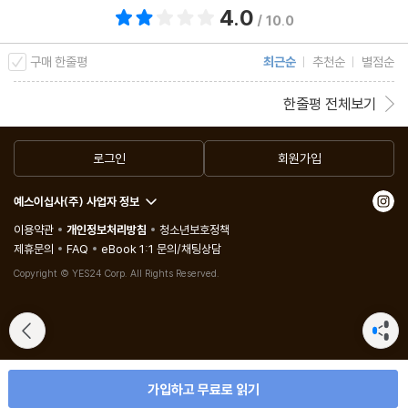
4.0
총 평점 4.0점
/ 10.0
구매 한줄평
최근순
추천순
별점순
한줄평 전체보기
로그인
회원가입
예스이십사(주) 사업자 정보
이용약관
개인정보처리방침
청소년보호정책
제휴문의
FAQ
eBook 1:1 문의/채팅상담
Copyright © YES24 Corp. All Rights Reserved.
가입하고 무료로 읽기