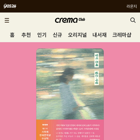
라운지
홈
추천
인기
신규
오리지널
내서재
크레마샵