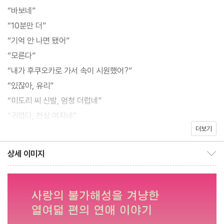
마세 연애문학상을 수상하며 평단의 주목을 받았다.
“바보네”
“10분만 더”
사랑에 빠지면 누구나 바보가 되고, 제삼자 시선에서 이해하기 힘든
“기억 안 나면 됐어”
행동을 반복한다. 나쁜 남자를 좋아하는 여자, 나쁜 여자를 좋아하는
“모른다”
남자, 서툴러서 표현하지 못하는 이들, 터질 듯한 마음을 고백한 이
“내가 후쿠오카로 가서 속이 시원했어?”
들까지. 작품에 등장하는 인물들은 ‘지금 이 순간’을 혼란스러워하
“있잖아, 유리”
고, 뒤늦게 깨닫고, 스스로 질책하고, 결국 쓸쓸해하고, 어떻게든 자
“미도리 씨 신발, 엄청 더럽네”
신과 상황을 합리화하는, 아주 평범한 사람들이다. 그들 내면의 고백
“귀엽다, 천상 여자네”
같은 이야기가 《닿지 못해 닳은 사랑》이다.
더보기
“좋아하는 사람이 생겼어, 미안”
“평범하게 살다가 유를 만난 거야”
상세 이미지
“나는 사토코의 뒷모습이 완전히 시야에서 사라질 때까지 바라보았
상세 이미지 보이기/감추기
“가쓰노리 씨는 예전부터 그랬어요”
다. 마치, 두려워 건드리지 못했던 그 실과 화약이 한꺼번에 사라져
“미안, 지쳤어”
버린 것 같았다. 그리고 모리오카행 마지막 신칸센이 이미 떠났다는
“종이 빨대는 누구를 위해 존재하는 걸까”
사실을 깨달은 건, 그로부터 한참이나 지나서였다.”_35쪽
“오노”
“아사미, 하와이 갈까?”