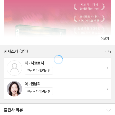
“나의 연인은 다정하다. 이 사람은 분명 내 연인이다. 하지만 그와
“하루카, 그러면 되지”
아오이 씨라는 여자의 관계는 과연 뭐라고 불러야 할까. 지친 듯 몇
“별문제 없다고 했어요”
번이나 미안해, 하고 중얼거리는 다쿠야의 다정함과 애정을 마음 깊
“검정이 아니라 파랑이군요”
이 느끼면서도, 앞으로도 우리는 그녀의 존재에 얽매여 있을 거라는
것도 또렷이 느꼈다. 그래서 또 숨을 제대로 쉴 수 없을 만큼 울었
작가의 말
더보기
다.”_80쪽
역자 후기
저자소개
(2명)
1
/
1
《닿지 못해 닳은 사랑》은 마냥 낭만적이지도 극적이지도 않은 연애
저 :
히코로히
소설이지만, 감정의 그러데이션을 해상도 높게 그려낸다. 독자는 사
이동
관심작가 알림신청
랑을 둘러싸고 흔들리는 감정을 능숙한 심리 묘사로 생생하게 포착
해낸 열여덟 편의 작품을 읽으며, ‘닿지 못해 닳은 사랑’을 새롭게 정
역 :
권남희
의할 수 있을 것이다. 그리고 마침내 자신의 사랑과도 마주할 수 있
이동
관심작가 알림신청
을 것이다.
출판사 리뷰
출판사 리뷰 보이기/감추기