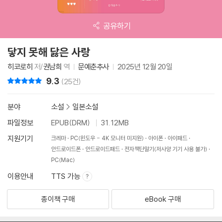
공유하기
닿지 못해 닳은 사랑
히코로히
저/
권남희
역
문예춘추사
2025년 12월 20일
9.3
리뷰 총점
(25건)
분야
소설
>
일본소설
파일정보
EPUB(DRM)
31.12MB
지원기기
크레마
PC(윈도우 - 4K 모니터 미지원)
아이폰
아이패드
안드로이드폰
안드로이드패드
전자책단말기(저사양 기기 사용 불가)
PC(Mac)
이용안내
TTS 가능
종이책 구매
eBook 구매