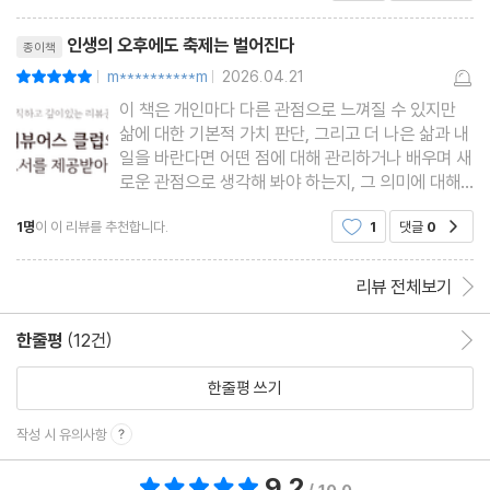
다. 또 한편으로는 뭔가 특별한 일이 일어나기를 꿈
리뷰제목
꾸지만 현실적으로 그런
인생의 오후에도 축제는 벌어진다
종이책
m**********m
2026.04.21
평점10점
|
|
이 책은 개인마다 다른 관점으로 느껴질 수 있지만
삶에 대한 기본적 가치 판단, 그리고 더 나은 삶과 내
일을 바란다면 어떤 점에 대해 관리하거나 배우며 새
로운 관점으로 생각해 봐야 하는지, 그 의미에 대해
현실적으로 배울 수 있는 에세이북이다. 물론 우리의
1명
이 이 리뷰를 추천합니다.
1
댓글
0
공감
정서나 문화와는 다른 느낌으로 다가오는 점도 존재
하지만 종합적인 관점에서 볼 경우, 부정보다는 긍정
의 요소가 더 많고
리뷰 전체보기
한줄평
(12건)
한줄평 이동
한줄평 쓰기
작성 시 유의사항
9.2
총 평점 9.2점