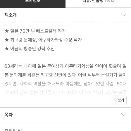
도서정보
리뷰/한줄평
35/12
책소개
책소개 보이기/감추기
★ 일본 70만 부 베스트셀러 작가
★ 최고령 문예상, 아쿠타가와상 수상 작가
★ 이금희 방송인 강력 추천
63세라는 나이에 일본 문예상과 아쿠타가와상을 연이어 휩쓸며 일
본 문학계를 뒤흔든 최고령 신인이 있다. 어릴 적부터 소설가가 꿈이
었지만, 사회적 역할을 해내느라 마음에만 담아두었던 사람. 50대
가 되어 끝도 없는 절망을 마주하고서야 비로소 “쓰지 않고는 죽을
더보기
수 없을 것 같은 이야기”를 길어 올린 와카타케 치사코의 이야기다.
목차
목차 보이기/감추기
치사코는 55세에 사랑하는 남편과 사별한 뒤, 아들의 권유로 소설
강좌에 나가기 시작했다. 등단의 꿈을 이뤄 준 첫 소설 《나는 나대로
추천의 말