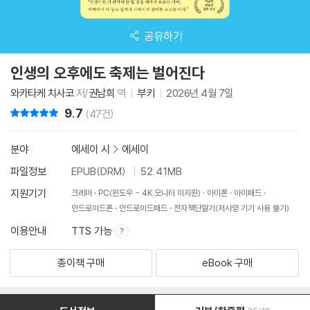
공유하기
인생의 오후에도 축제는 벌어진다
와카타케 치사코
저/
권남희
역
부키
2026년 4월 7일
9.7
리뷰 총점
(47건)
분야
에세이 시
>
에세이
파일정보
EPUB(DRM)
52.41MB
지원기기
크레마
PC(윈도우 - 4K 모니터 미지원)
아이폰
아이패드
안드로이드폰
안드로이드패드
전자책단말기(저사양 기기 사용 불가)
이용안내
TTS 가능
종이책 구매
eBook 구매