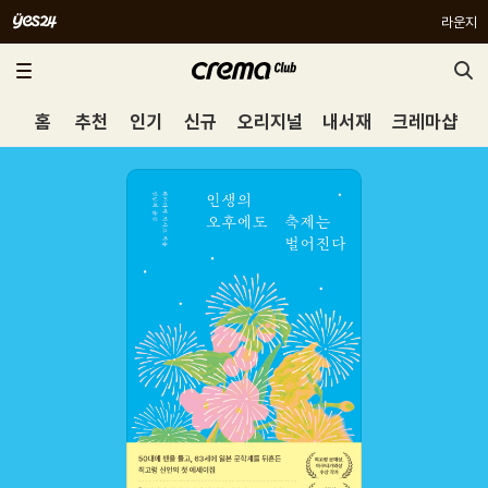
라운지
홈
추천
인기
신규
오리지널
내서재
크레마샵