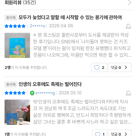
? 사람과 사람이 이어지는 순간
회원리뷰
(35건)
약속을 지키다
리뷰제목
모두가 늦었다고 말할 때 시작할 수 있는 용기에 관하여
종이책
2*****u
2026.04.06
평점10점
|
|
3부. 읽고 쓰며 나이 드는 삶
※ 본 포스팅은 출판사로부터 도서를 제공받아 작성
집에 가고 싶어
한 후기입니다.SNS에서 '나이들어 못하는 건 키즈
가장 나다운 말
모델 뿐'이라는 말이 밈처럼 한창 유행했다.피식하고
웃음이 나오며그래, 마음만 먹으면 뭐든 할 수 있지
좋아하는 연극
머리로는 그 이야기를 이해하지만마음속으로는 '아
흘러가듯 늙어갈 수 없다
2명
이 이 리뷰를 추천합니다.
2
댓글
0
공감
무리 그래도 이 나이에 무슨' 하며새로운 시작이나
? “나는 나대로” 이전에 지금 필요한 것은 함께 살아가는 것
도전을 망설이게 된다.하지만 그럼에도 불구하고 자
리뷰제목
신만의 속도로인생의 후반
나만의 목소리를 찾아서
인생의 오후에도 축제는 벌어진다
종이책
내 인생의 열 권
YES마니아 : 로얄
s*******g
2026.05.10
평점10점
|
|
닮고 싶은 사람
🩵인생의 오후에도 축제는 벌어진다와카타케 치사
코 저 권남희 역🔖조금 느려도자기 속도대로 가는
소설의 명암
삶은 의외로 행복하고, 반드시 희망차다!🔖평범하게
나의 전투법
살던 그녀는 결혼 후 바쁘게 사느라 하고 싶은 일은
내려놓고 가정을 돌보며 살았다고 한다.남편의 갑작
? 단순하고도 소중한 기쁨
1명
이 이 리뷰를 추천합니다.
1
댓글
0
공감
스러운 부재로 이른 나이에 혼자가 되었다.딸이 시집