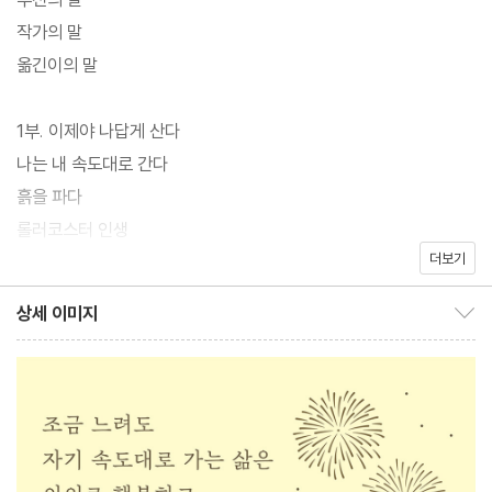
혼자서 간다》를 완성한 것은 그 소설을 쓰기 시작한 지 무려 8년 만
작가의 말
이었고, 소설가라는 꿈을 품은 지는 반평생이 훌쩍 넘은 때였다. 그
옮긴이의 말
는 “세탁기 돌아가는 걸 보면서 반나절은 멍하니 있을 수 있는 아
이”라는 말을 들을 정도로 원체 느린 사람이었다. 자기 스스로도, 빠
1부. 이제야 나답게 산다
르게 잘 달리지 못하지만 차창 밖 풍경을 즐기면서 느긋하게 갈 줄
나는 내 속도대로 간다
아는 “느려 터진 완행열차”라고 설명한다. 누군가는 그런 그를 게으
흙을 파다
르다 나무랐을 것이고, 또 다른 이는 답답하다며 재촉했을지 모른다.
롤러코스터 인생
하지만 그는 자기 페이스대로 천천히 걸어가더니 마침내 일본 최고
더보기
슬픔 속의 결실
권위의 문학상까지 거머쥐었다.
웃음이야말로 깊다
상세 이미지
상세 이미지 보이기/감추기
? 소멸해 가는 것의 아름다움
와카타케 치사코의 첫 에세이집 《인생의 오후에도 축제는 벌어진
마음이 약해지는 날에
다》는 자기만의 속도로 인생을 살아가다 축제 같은 순간을 만나게
긴장하지 않는 체질
된 한 사람의 이야기이자, “자 여러분, 이제 나갑시다. 그리고 노년
엄마와 졸병
을 즐깁시다” 호쾌하게 외치는 인생 선배의 목소리다. “여전히 마음
자, 이제 나갑시다!
한구석 이루지 못한 꿈을 품고 있는 당신, 나이 들어가는 몸과 아직