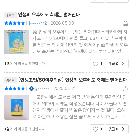
간 뒤로 홀로 살면서 슬픔과 함께 자유로움의 기쁨과
리뷰제목
외로움을 느끼기
인생의 오후에도 축제는 벌어진다
종이책
j*******2
2026.05.09
평점10점
|
|
📖 인생의 오후에도 축제는 벌어진다 - 와카타케 치
사코 - 부키50대에 펜을 들고, 63세에 일본 문학계
를 뒤흔든 최고령 신인의 첫 에세이집🎀인생의 오후
에도 축제는 벌어진다."인생에 너무 늦은 때란 없
다"“이제 늦었다”가 아니라“이제 시작이다” 라고 하
1명
이 이 리뷰를 추천합니다.
1
댓글
0
공감
는 메세지를 주는것 같다.👉 늦었다고 생각한 순간,
어쩌면 진짜 시작일지도.이 책은 단편처럼 짧게 되어
리뷰제목
있어서 읽기가
[인생조언/50이후의삶] 인생의 오후에도 축제는 벌어진다
종이책
YES마니아 : 플래티넘
g*****s
2026.04.21
평점10점
|
|
- 출판사에서 도서를 제공 받아 본인의 주관적인 견
해에 의하여 리뷰를 작성했습니다.나이가 들다 보면
왠지 인생에서 즐거운 일은 없어지는 것 같다. 오히
려 차분하고 조용한 삶을 꿈꾸게 되기도 하는데 그만
큼 지나친 에네지를 소모하고 싶지 않기 때문일 것이
1명
이 이 리뷰를 추천합니다.
1
댓글
0
공감
고 감정의 소모도 줄이고 싶은 마음도 있을 것이