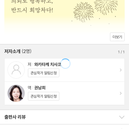
자신을 가꿔라
화해하지 못한 당신, 삶의 속도가 버겁다고 느끼는 당신에게”(이금
희 방송인) 이 책을 권한다.
2부. 상실 이후에도 삶은 흐른다
죽음에 대하여
끝이 있다는 위로
더보기
글로 아버지를 남기다
저자소개
(2명)
가깝지도 않고 멀지도 않게
1
/
1
나는 의외로 행복한 사람
저 :
와카타케 치사코
신인이라는 말
이동
관심작가 알림신청
? 그 시절의 우리들
노래 한 구절에 얽힌 이야기
역 :
권남희
이동
한바탕 축제가 끝난 뒤
관심작가 알림신청
초심
한 숟가락의 카레에서
출판사 리뷰
출판사 리뷰 보이기/감추기
자기 관찰 일기
회원리뷰 이동