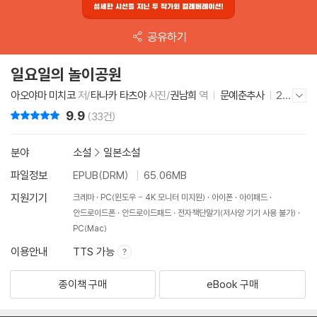
공유하기
일요일의 놀이공원
아오야마 미치코
저/
타나카 타츠야
사진/
권남희
역
문예춘추사
20
저자/출판사 더보기/감추기
26년 6월 15일
9.9
리뷰 총점
(33건)
분야
소설
>
일본소설
파일정보
EPUB(DRM)
65.06MB
지원기기
크레마
PC(윈도우 - 4K 모니터 미지원)
아이폰
아이패드
안드로이드폰
안드로이드패드
전자책단말기(저사양 기기 사용 불가)
PC(Mac)
이용안내
TTS 가능
종이책 구매
eBook 구매