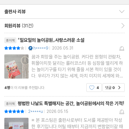
출판사 리뷰
출판사 리뷰 보이기/감추기
회원리뷰
(31건)
회원리뷰 이동
리뷰제목
『일요일의 놀이공원』사랑스러운 소설
종이책
YES마니아 : 플래티넘
h*****9
2026.05.31
평점8점
|
|
꿈과 희망을 주는 놀이공원. 커다란 원형의 관람차,
휘몰아치듯 달리는 롤러코스터 등 심장을 떨리게 하
는 놀이기구를 타기 위해 줄을 서본 적이 있을 것이
다. 우리가 가지 않는 세계, 마치 미지의 세계에 와있
는 것 같지 않았나. 손목에 띠를 두르고 하루의 시간
4명
이 이 리뷰를 추천합니다.
4
댓글
0
공감
을 보낸 그곳에서 잊었던 추억을 찾고, 새로운 추억
을 만들 시간을 보낸다. 삶의 또 다른 시작을 알리는
리뷰제목
일요일의 놀이공원
평범한 나날도 특별해지는 공간, 놀이공원에서의 작은 기적!
종이책
2*****u
2026.05.15
평점10점
|
|
※ 본 포스팅은 출판사로부터 도서를 제공받아 작성
한 후기입니다.어릴 때부터 지금까지 변함없이갈 때