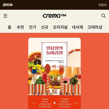
라운지
홈
추천
인기
신규
오리지널
내서재
크레마샵