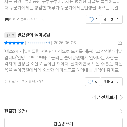
지는 공간...놀이공원 구루구루메에서는 평범한 나날도 특별해집니
다.누군가에게는 평범한 하루가 누군가에게는인생을 바꾸는 특별한
하루가 됩니다.다시 사랑을 시작하고, 용기를 얻으며,앞으로 나아갈
1명
이 이 리뷰를 추천합니다.
1
댓글
0
공감
힘을 발견합니다.지친 하루의 끝, 잠시 웃음과 설
리뷰제목
일요일의 놀이공원
종이책
s*********d
2026.06.06
평점10점
|
|
'예스24 리뷰어클럽 서평단 자격으로 도서를 제공받고 작성한 리뷰
입니다'일명 구루구루메로 불리는 놀이공원에서 일어나는 사람들
각자의 일상을 소설로 풀어낸 책이다. 살아가면서 느낄 수 있는 깨달
음을 놀이공원에서의 소소한 에피소드로 풀어내는 방식이 흥미로웠
다. 그 중심에는 피에로가 있었는데, 그의 삶을 7장 에피소드에서 엿
이 리뷰가 도움이 되었나요?
0
댓글
0
공감
볼 수 있어서 좋았다. 마지막 8장에서는 앞 장에서
리뷰 전체보기
한줄평
(2건)
한줄평 이동
한줄평 쓰기