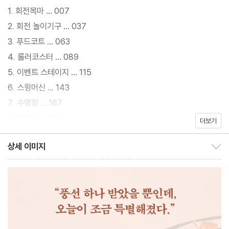
않아도 늘 그 자리에 있는 이 공간은, 저마다의 고민과 사연을 안고
1. 회전목마 … 007
찾아온 이들의 하루를 조금 다르게 만든다.
2. 회전 놀이기구 … 037
3. 푸드코트 … 063
사랑을 망설이는 사람, 용기를 잃은 사람, 오래된 상처를 안고 살아
4. 롤러코스터 … 089
가는 사람까지. 놀이공원의 다양한 장소를 배경으로 펼쳐지는 여덟
5. 이벤트 스테이지 … 115
편의 이야기 속에서 인물들은 뜻밖의 순간 다시 사랑하고, 다시 용기
6. 스윙머신 … 143
를 얻고, 다시 앞으로 나아갈 힘을 발견한다. 각 에피소드의 인물들
7. 수영장 … 167
은 서로의 이야기 속을 스쳐 지나가듯 연결되며, 구루구루메는 살아
8. 관람차 … 193
더보기
숨 쉬는 하나의 세계로 완성된다. 그 사이를 빨간색과 흰색 줄무늬
앞치마를 입은 커다란 피에로가 느릿느릿 돌아다닌다. 시계 모양의
상세 이미지
상세 이미지 보이기/감추기
북을 두드려 시간을 알리고, 오렌지색 풍선을 말없이 건네며, 즉석에
서 팝콘을 만들어 나눠 주는 이 존재는 이야기와 이야기를 잇는 구루
구루메의 수호자이자 마스코트다.
아오야마 미치코 특유의 다정하고 섬세한 시선은 평범한 하루 속 작