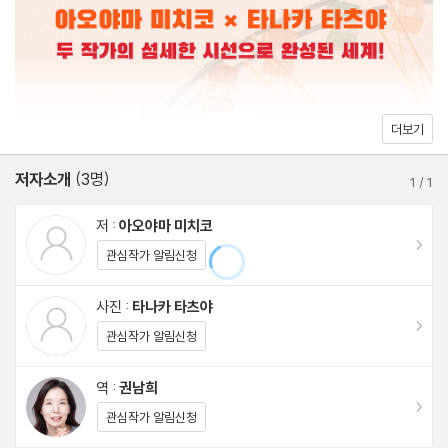
은 기적을 포착하고, 타나카 타츠야의 독창적인 미니어처 사진은 장
면마다 또 하나의 설렘을 더한다. 숟가락, 포크, 사탕, 아이스크림 같
은 일상의 사물들은 그의 손을 거쳐 놀이공원의 풍경으로 재탄생하
고, 독자는 현실과 환상이 어우러진 세계 속에서 오래 머물게 된다.
더보기
저자소개
(3명)
1
/
1
저 :
아오야마 미치코
이동
관심작가 알림신청
사진 :
타나카 타츠야
이동
관심작가 알림신청
역 :
권남희
이동
관심작가 알림신청