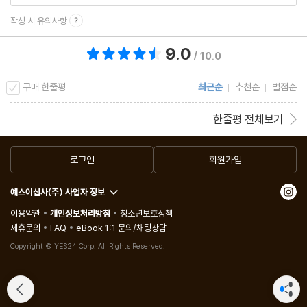
작성 시 유의사항
9.0
총 평점 9.0점
/ 10.0
구매 한줄평
최근순
추천순
별점순
한줄평 전체보기
로그인
회원가입
예스이십사(주) 사업자 정보
이용약관
개인정보처리방침
청소년보호정책
제휴문의
FAQ
eBook 1:1 문의/채팅상담
Copyright © YES24 Corp. All Rights Reserved.