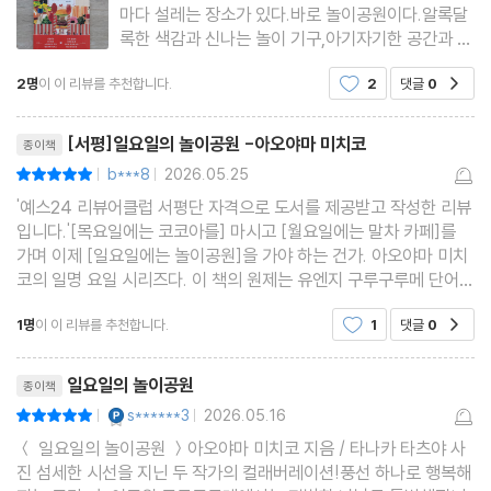
마다 설레는 장소가 있다.바로 놀이공원이다.알록달
록한 색감과 신나는 놀이 기구,아기자기한 공간과 인
형과 꽃 등은보기만 해도 기분이 좋아지며마치 꿈속
2명
이 이 리뷰를 추천합니다.
2
댓글
0
공감
에 있는 듯 판타지를 자극한다.어렸을 때는 '여기서
살고 싶다' 할 만큼놀이공원의 매력에 푹 빠지기도
리뷰제목
했는데,시간이 지나도
[서평]일요일의 놀이공원 -아오야마 미치코
종이책
b***8
2026.05.25
평점10점
|
|
'예스24 리뷰어클럽 서평단 자격으로 도서를 제공받고 작성한 리뷰
입니다.'[목요일에는 코코아를] 마시고 [월요일에는 말차 카페]를
가며 이제 [일요일에는 놀이공원]을 가야 하는 건가. 아오야마 미치
코의 일명 요일 시리즈다. 이 책의 원제는 유엔지 구루구루메 단어
그대로 구루구루메 유원지라는 뜻인데 번역되면서 아예 새로운 제
1명
이 이 리뷰를 추천합니다.
1
댓글
0
공감
목으로 변형된 케이스다. 정식 명칭인 야마나카 아오
리뷰제목
일요일의 놀이공원
종이책
YES마니아 : 플래티넘
s******3
2026.05.16
평점10점
|
|
＜ 일요일의 놀이공원 ＞아오야마 미치코 지음 / 타나카 타츠야 사
진 섬세한 시선을 지닌 두 작가의 컬래버레이션!풍선 하나로 행복해