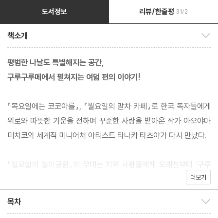
도서정보
리뷰/한줄평
31/2
책소개
책소개 보이기/감추기
평범한 나날도 특별해지는 공간,
구루구루메에서 펼쳐지는 여덟 편의 이야기!
『목요일에는 코코아를』, 『월요일의 말차 카페』로 한국 독자들에게
위로와 따뜻한 기운을 전하며 꾸준한 사랑을 받아온 작가 아오야마
미치코와 세계적 미니어처 아티스트 타나카 타츠야가 다시 만났다.
『일요일의 놀이공원』의 무대는 지역 사람들에게 오래전부터 ‘구루
더보기
구루메’라 불려온 작고 오래된 놀이공원이다. 어딘가 낯설지만 동시
에 어딘가 그리운 이곳에는 회전목마, 푸드코트, 롤러코스터, 이벤트
목차
목차 보이기/감추기
스테이지, 관람차가 오늘도 변함없이 자리를 지키고 있다. 화려하지