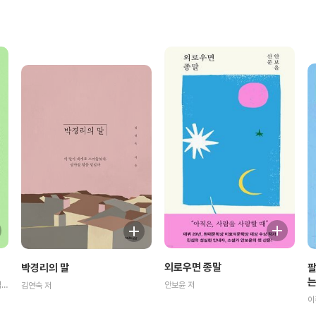
외로우면 종말
팔
박경리의 말
는
김화진,황유원,정용준,임선우,권누리,김선형,김복희,유선혜,정수윤,김서해 저
안보윤 저
김연숙 저
이