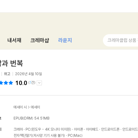
내서재
크레마샵
라운지
크레마클럽 상품
담과 번복
위고
2026년 4월 10일
10.0
(
1
건)
에세이 시
>
에세이
보
EPUB(DRM)
54.51MB
기
크레마
PC(윈도우 - 4K 모니터 미지원)
아이폰
아이패드
안드로이드폰
안드로이드
전자책단말기(저사양 기기 사용 불가)
PC(Mac)