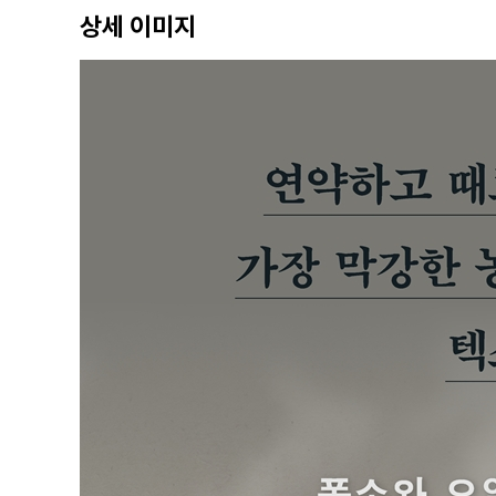
어느 노잼 인간의 한 방 181
상세 이미지
농담과 번복 190