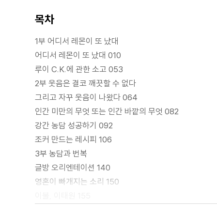
목차
1부 어디서 레몬이 또 났대
어디서 레몬이 또 났대 010
루이 C.K.에 관한 소고 053
2부 웃음은 결코 깨끗할 수 없다
그리고 자꾸 웃음이 나왔다 064
인간 미만의 무엇 또는 인간 바깥의 무엇 082
강간 농담 성공하기 092
조커 만드는 레시피 106
3부 농담과 번복
글방 오리엔테이션 140
영혼이 빠개지는 소리 150
이불, 이태원 155
모래처럼 파도처럼 눈송이처럼 168