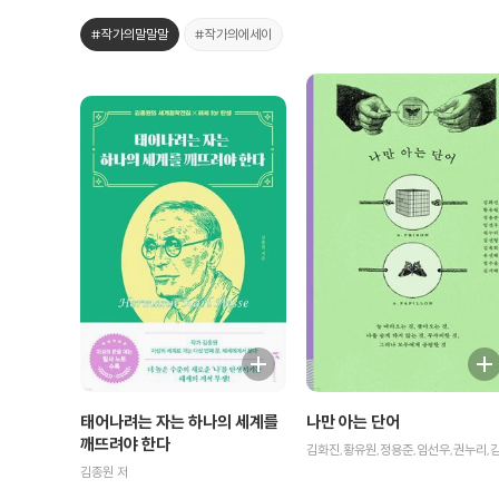
#작가의말말말
#작가의에세이
태어나려는 자는 하나의 세계를
나만 아는 단어
깨뜨려야 한다
김종원 저