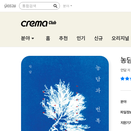
통합검색
분야
분야
홈
추천
인기
신규
오리지널
농
안담
저
분야
파일정
지원기