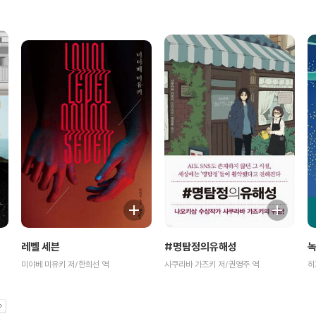
#명탐정의유해성
녹
레벨 세븐
사쿠라바 가즈키 저/권영주 역
히
미야베 미유키 저/한희선 역