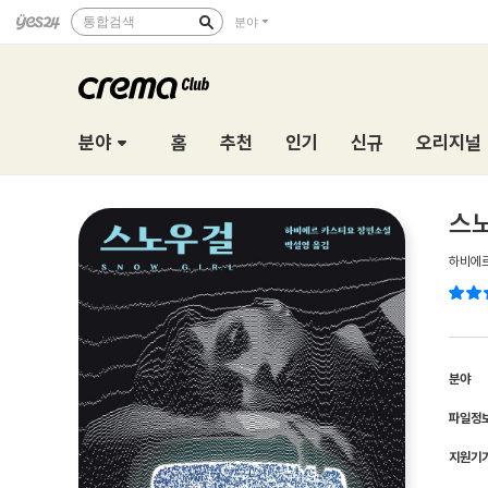
통합검색
분야
분야
홈
추천
인기
신규
오리지널
스노
하비에
분야
파일정
지원기