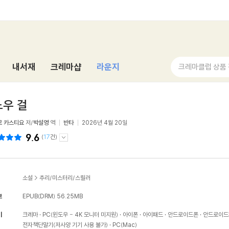
내서재
크레마샵
라운지
크레마클럽 상품
우 걸
르 카스티요
저/
박설영
역
반타
2026년 4월 20일
9.6
(
17
건)
소설
>
추리/미스터리/스릴러
보
EPUB(DRM)
56.25MB
기
크레마
PC(윈도우 - 4K 모니터 미지원)
아이폰
아이패드
안드로이드폰
안드로이드
전자책단말기(저사양 기기 사용 불가)
PC(Mac)