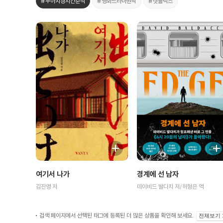
#무아지경시간순삭
#영화드라마원작
#넷플릭스
여기서 나가
경계에 선 남자
김진영 저
데이비드 발다치 저/허형은 역
검색 페이지에서 선택된 태그에 등록된 더 많은 상품을 확인해 보세요.
전체보기