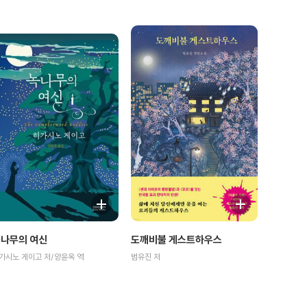
나무의 여신
도깨비불 게스트하우스
가시노 게이고 저/양윤옥 역
범유진 저