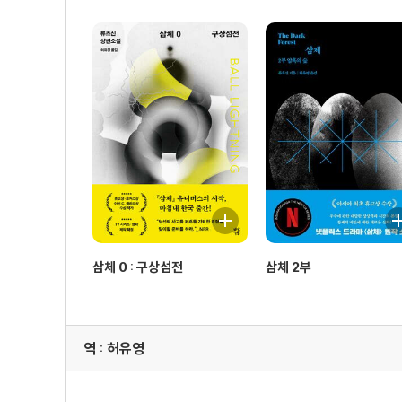
삼체 0 : 구상섬전
삼체 2부
역 : 허유영