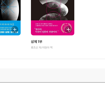
삼체 1부
류츠신 저/이현아 역