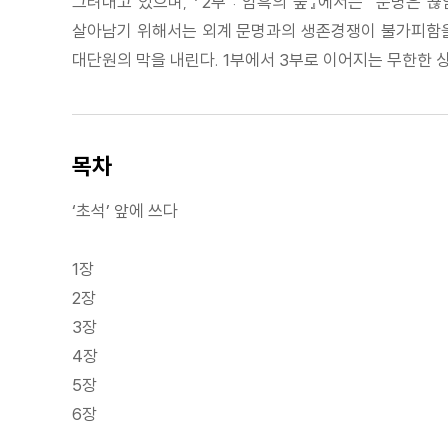
그려내고 있으며, 『2부 : 암흑의 숲』에서는 “문명은
살아남기 위해서는 외계 문명과의 생존경쟁이 불가피함을 
대단원의 막을 내린다. 1부에서 3부로 이어지는 무한한
목차
‘초석’ 앞에 쓰다
1장
2장
3장
4장
5장
6장