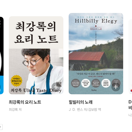
D
힐빌리의 노래
최강록의 요리 노트
J. D. 밴스 저/김보람 역
최강록 저
니