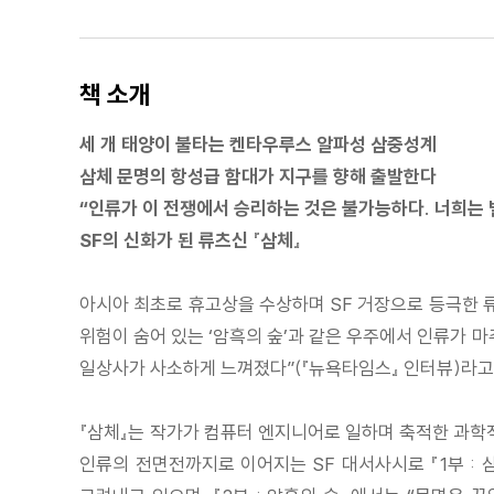
책 소개
세 개 태양이 불타는 켄타우루스 알파성 삼중성계
삼체 문명의 항성급 함대가 지구를 향해 출발한다
“인류가 이 전쟁에서 승리하는 것은 불가능하다. 너희는 
SF의 신화가 된 류츠신 『삼체』
아시아 최초로 휴고상을 수상하며 SF 거장으로 등극한 류츠신
위험이 숨어 있는 ‘암흑의 숲’과 같은 우주에서 인류가 
일상사가 사소하게 느껴졌다”(『뉴욕타임스』 인터뷰)라고 
『삼체』는 작가가 컴퓨터 엔지니어로 일하며 축적한 과학
인류의 전면전까지로 이어지는 SF 대서사시로 『1부 :