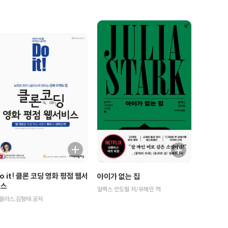
o it! 클론 코딩 영화 평점 웹서
아이가 없는 집
비스
알렉스 안도릴 저/유혜인 역
꼴라스,김형태 공저