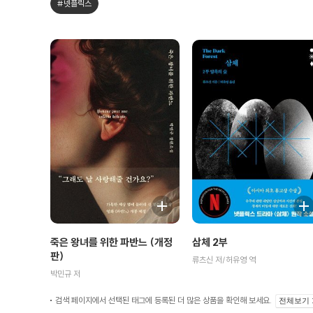
#넷플릭스
죽은 왕녀를 위한 파반느 (개정
삼체 2부
판)
류츠신 저/허유영 역
박민규 저
검색 페이지에서 선택된 태그에 등록된 더 많은 상품을 확인해 보세요.
전체보기