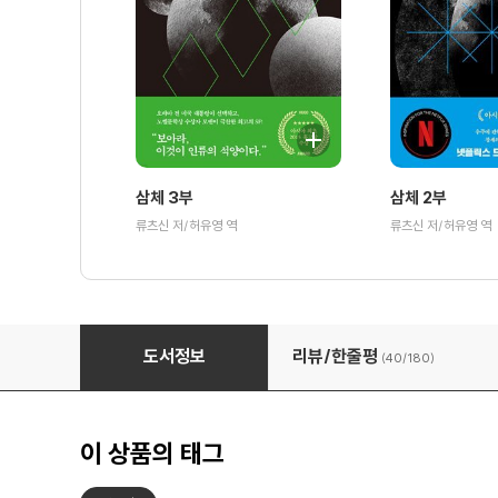
삼체 3부
삼체 2부
류츠신 저/허유영 역
류츠신 저/허유영 역
삼체 3부
도서정보
리뷰/한줄평
(40/
180
)
이 상품의 태그