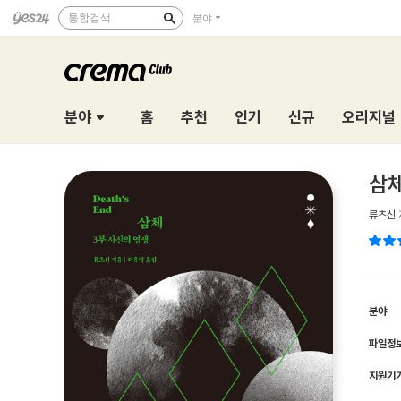
통합검색
분야
분야
홈
추천
인기
신규
오리지널
삼체
류츠신
분야
파일정
지원기