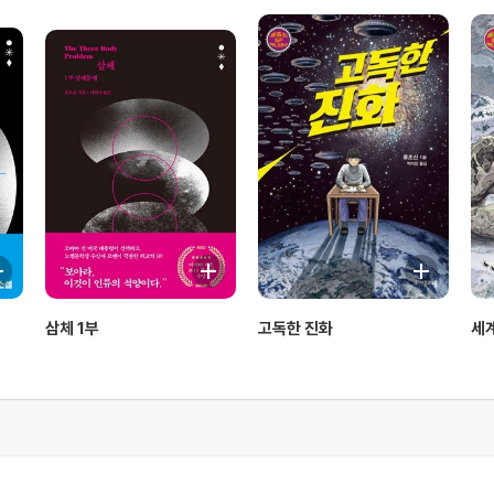
삼체 1부
고독한 진화
세