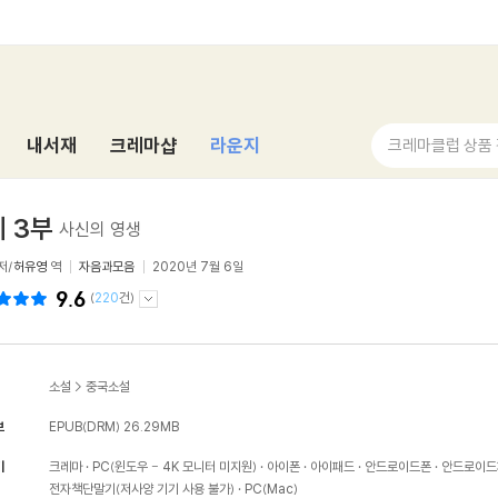
내서재
크레마샵
라운지
크레마클럽 상품
 3부
사신의 영생
저/
허유영
역
자음과모음
2020년 7월 6일
9.6
(
220
건)
소설
>
중국소설
보
EPUB(DRM)
26.29MB
기
크레마
PC(윈도우 - 4K 모니터 미지원)
아이폰
아이패드
안드로이드폰
안드로이드
전자책단말기(저사양 기기 사용 불가)
PC(Mac)