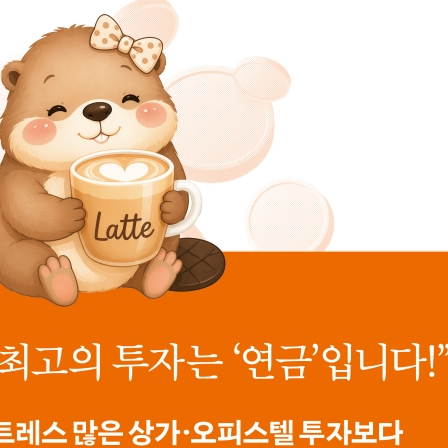
는데?
까?
는?
은?
 할까?
?
하세요