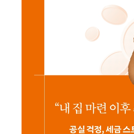
- 연말정산 환급금 많이 받았다고 마냥 좋아할 건 아니라
- 돈 묶이는 게 싫은 이들을 위한 ‘절세계좌 3총사’는?
- 연금저축과 IRP, 어떻게 다를까?
- 밤잠 설치며 주식 하는 나, 세금으로 얼마나 잃고 있을
- 연금 시작 전, 무조건 ‘ISA 통장’부터 뚫어야 하는 이유
- 세금은 깎고 이익은 합쳐주는 ISA 통장의 진짜 혜택은?
5장 내 노후 자금은 얼마일까?
- 뿔뿔이 흩어진 내 연금 조각들, 싹 다 긁어모으는 방법
- 은퇴 후 월 300만 원 든다는데, 나는 얼마를 더 모아야
- 연금저축, IRP… 내 상황엔 뭐부터 만드는 게 유리할까
- 나이대별로 꼭 파야 하는 연금 통장이 따로 있다고?
[연금 119 ②] 자녀가 성인이 되기 전, 이 계좌부터 준비
3부 하락장에도 끄떡없다! 든든한 연금 포트폴리오