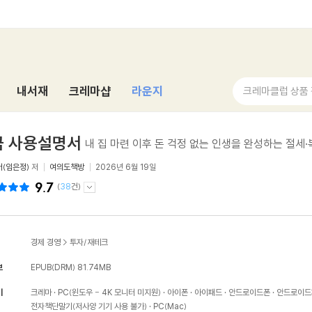
내서재
크레마샵
라운지
크레마클럽 상품
금 사용설명서
내 집 마련 이후 돈 걱정 없는 인생을 완성하는 절세
(임은정)
저
여의도책방
2026년 6월 19일
9.7
(
38
건)
경제 경영
>
투자/재테크
보
EPUB(DRM)
81.74MB
기
크레마
PC(윈도우 - 4K 모니터 미지원)
아이폰
아이패드
안드로이드폰
안드로이드
전자책단말기(저사양 기기 사용 불가)
PC(Mac)