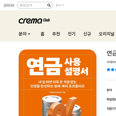
통합검색
분야
분야
홈
추천
인기
신규
오리지널
연
라떼비버
분야
파일정
지원기