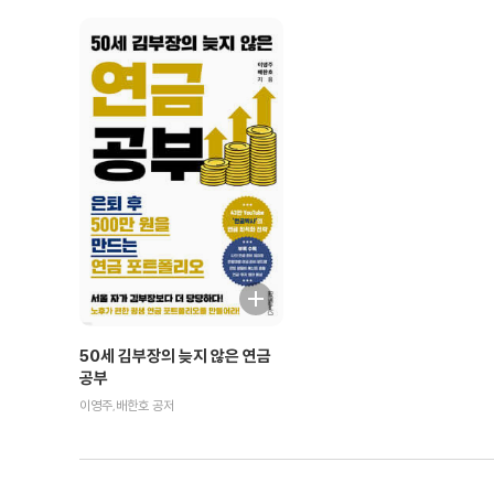
50세 김부장의 늦지 않은 연금
공부
이영주,배한호 공저