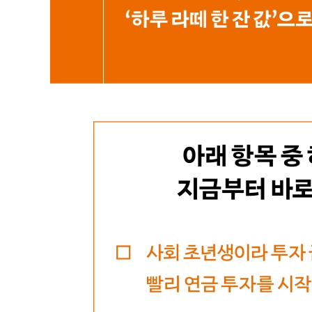
6장 주식 폭락장에도 내 노후 자금은 무사할 수 있을까?
- 연 30% 수익률 좇다, 연 7% 복리 놓치면 벌어지는 
- 달걀을 여러 바구니에 담았는데도 깨지는 이유는?
- 연금저축과 ISA ‘투트랙’, 3,800만 원 한도까지 알
- 하락장에도 멘탈 붙잡아주는 가장 단순한 원칙은?
- 시장을 예측할 필요 없는 전천후 투자법이 있다고?
- 남들이 공포에 질려 던질 때, 나는 매수 타이밍을 어떻
7장 매달 15만 원, 애들 학원비 쪼개서 넣어도 투자가 될
- 월 15만 원부터 75만 원까지, 내 예산에 딱 맞는 포트
- 내 상황에 맞는 퍼머넌트 전략과 리밸런싱의 원칙은?
- 샀으면 끝? 틀어진 계좌 비율을 제자리로 돌려놓는 기
[연금 119 ③] 목돈이 생겼을 때, 이렇게 투자하세요