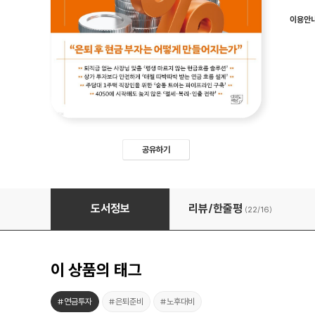
이용안
공유하기
연금 사용설명서
도서정보
리뷰/한줄평
(22/
16
)
이 상품의 태그
#연금투자
#은퇴준비
#노후대비