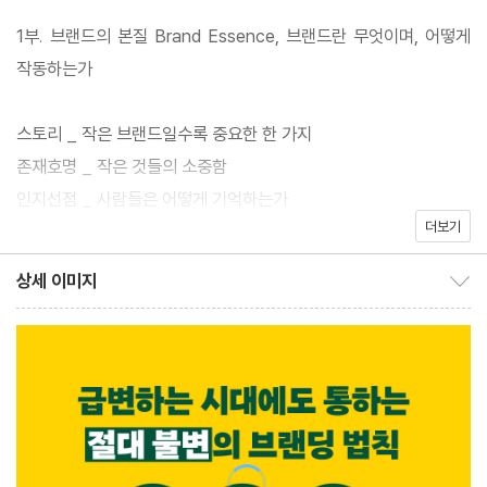
1부. 브랜드의 본질 Brand Essence, 브랜드란 무엇이며, 어떻게
5년째 주요 프랜차이즈 박람회에서 강연을 하고, 3년 연속 세미나
작동하는가
좌석 매진을 기록하며, 서울·부산·제주 등 전국에서 2,000여 명의
창업가를 코칭해온 저자들. 그들이 현장에서 가장 많이 들었던 질문
스토리 _ 작은 브랜드일수록 중요한 한 가지
이 바로“브랜딩이 뭐예요?”였다. 거창한 이론과 화려한 사례에 가
존재호명 _ 작은 것들의 소중함
로막혀 브랜딩을 남의 이야기로만 여겼던 소상공인들에게 저자들은
인지선점 _ 사람들은 어떻게 기억하는가
말한다. 브랜딩이란 기름 냄새 가득한 주방, 분주한 매장, 수저 하나
더보기
가치 일관성 _ 7,000원 비엔나커피 vs. 1,000원 커피
에 담긴 고민이 꾸준히 쌓여 완성되는 것이라고.
콘셉트 블렌딩 _ 심심하지 않으면서 복잡하지도 않은
상세 이미지
상세 이미지 보이기/감추기
비설득 _ 설득이 아닌 선택하게 하는 것
이 책은 매장 콘셉트와 메뉴 설계부터 입지 선정, 마케팅, 수익 관리
까지 작은 브랜드일수록 더욱 간절한 실전 전략을 담았다. ‘스토리’,
2부. 브랜드 포지셔닝 Brand Positioning, 시장에서 차별화하고
‘맥락 재구성’, ‘인지 선점’ 등과 같은 기본 원리는 물론, ‘14.0’, ‘약자
자리 잡는 방법에 대하여
의 진정성’, ‘덧칠 효과’ 등 사소한 차이로 승패를 가르는 27가지 현
장 법칙을 지금 당장 내 가게에 적용해보자.
리버스 포지셔닝 _ 청개구리는 왜 주목을 받는가