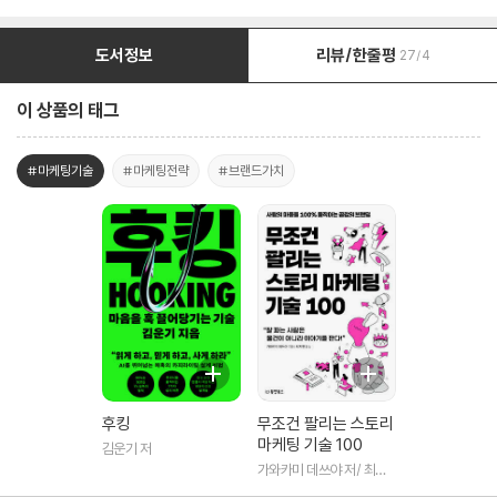
도서정보
리뷰/한줄평
27/4
이 상품의 태그
#마케팅기술
#마케팅전략
#브랜드가치
후킹
무조건 팔리는 스토리
마케팅 기술 100
김운기 저
가와카미 데쓰야 저/ 최지
현 역