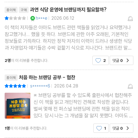
리뷰제목
과연 식당 운영에 브랜딩까지 필요할까?
종이책
구매
4부. 브랜드 실행 전술 Brand Tactics, 현장에서 바로 적용할 수
YES마니아 : 로얄
h***e
2026.06.12
평점2점
|
|
있는 구체적 방법론
이 책의 저자들은 아마도 브랜드 관련 책들을 읽었거나 요약했거나
참고했거나... 했을 듯 하다. 브랜드에 관한 아주 오래된, 기본적인
선택의 역설 _ 당신의 메뉴판엔 ‘시그니처’가 있는가
정보들로 가득하다. 하지만 정작 저자의 이력이 드러나 생생한 식당
과 자영업자 얘기들은 수박 겉핥기 식으로 지나간다. 브랜드란 말이
차애경 _ 풍경을 빌려오는 방법
유행하다보니 정말 아무나 브랜드 브랜드 하는 것 같다. 이에 관련한
불편 자산 _ 불편함에 답이 있다
2명
이 이 리뷰를 추천합니다.
2
댓글
0
공감
책은 홍성태 교수의 '모든 비즈니스는 브랜
덧칠 효과 _ 그릇만 바꿔봤을 뿐인데
리뷰제목
낯선 결합 _ 된장찌개에 캐비어 한 스푼
처음 하는 브랜딩 공부 - 협찬
종이책
14.0 _ 적당한 거리를 완벽한 거리로
s*******6
2026.04.28
평점10점
|
|
퍼펙트 타이밍 _ 번개처럼 오는 직감이 아니다
※ 브랜딩 공부를 할 수 있도록 출판사에서 협찬해주
신 이 책을 읽고 개인적인 견해로 작성한 글입니다.
결핍 착시 _ 평수만 넓히면, 광고만 더 한다면?
벌써 몇해 전 퍼스널 브랜딩에 관한 책을 읽은 적이
원심력 _ 1호점이 대박나면 2호점은 필수일까
있다. 당시 나는 그 개념을 잘 알지 못했다. 아마도 그
때 쏟아져나왔던 단어들이 아니었던가 싶은데 퍼스
1명
이 이 리뷰를 추천합니다.
1
댓글
0
공감
널, 브랜딩, 자신만의, 색깔찾기 등과 같은 것들이 즐
나가며. 배부른 장군이 되자
비했던 시절이 있었다. 나는 여러 종류의 책을 읽어