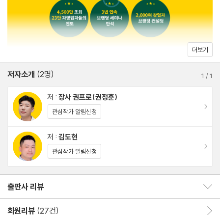
승격 _ 왜 자꾸 큰 곳으로 가려 하는가
독점 _ 유일한 것이 아닌 ‘원하는 것’을 찾는 것
약자 진정성 _ 누구에게나 응원받는 브랜드 만드는 방법
맥락 재구성 _ 같은 물건이 다른 가격으로 팔리는 이유
더보기
네이밍 리셋 _ 그냥 짓는 이름은 없다
저자소개
(2명)
1
/
1
3부. 고객 경험 설계 Customer Experience, 고객과 어떻게 관계
저 :
장사 권프로(권정훈)
를 맺고 어떤 경험을 만들 것인가
이동
관심작가 알림신청
오감 체험 _ “식당 하나에 뭘 그렇게까지?”
저 :
김도현
이동
내부자 경험 디자인 _ 우리 둘만 아는 비밀
관심작가 알림신청
고객 참여 _ 단 22개 피드만으로 2만 팔로워
노동 치환 _ 손님에게 일을 시키면 생기는 변화
출판사 리뷰
출판사 리뷰 보이기/감추기
과정 공유 _ ‘귀찮음’을 ‘진정성’으로 바꿔라
기록 누적 _ 꾸준한 기록은 신뢰가 된다
회원리뷰
(27건)
회원리뷰 이동