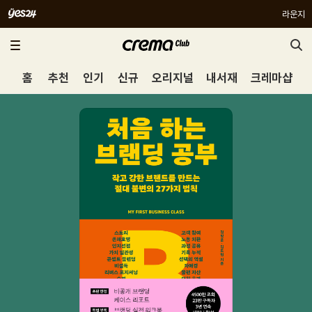
라운지
홈
추천
인기
신규
오리지널
내서재
크레마샵