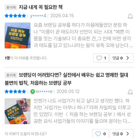
리뷰제목
특별 부록. 브랜딩 실전 워크북
가면서 그것이 무
지금 내게 꼭 필요한 책
종이책
참고문헌
y*****4
2026.04.15
평점10점
|
|
요즘 브랜딩 공부를 하다가 마음에들었던 문장 하
나.“이름이 곧 태도이자 선언이 되는 시대.”예쁜 이
름을 짓는 기술보다 더 중요한 건,그 안에 어떤 생각
과 태도를 담고 있느냐라는 말이 유독 오래 남는다.
특히 슈퍼말차 사례가 인상 깊었다.브랜드가 겪는 시
1명
이 이 리뷰를 추천합니다.
1
댓글
0
공감
행착오나 어려움을 숨기지 않고 드러내는 과정,그리
고 그걸 통해 소비자와 신뢰를 쌓아가는 방식이 꽤
리뷰제목
현실적으로 다가왔다.생
브랜딩이 어려웠다면? 실전에서 배우는 쉽고 명쾌한 절대
종이책
불변의 법칙, 처음하는 브랜딩 공부
YES마니아 : 로얄
m*****e
2026.05.12
평점10점
|
|
언젠가 나도 사업가가 되고 싶다고 생각만 했다. 하
지만 '사업가는 아무나 하나?'라며 차일피일 미루고
만 있었다. 이번 ＜처음 하는 브랜딩 공부＞에서 성
공한 요식 사업가들의 이야기를 들으며 분야는 다르
지만 나 또한 브랜딩에 참여하고 있다는 걸 다시금
이 리뷰가 도움이 되었나요?
0
댓글
0
공감
깨닫고 내가 할 수 있는 브랜딩을 해보려 한다. 이처