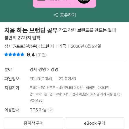
공유하기
처음 하는 브랜딩 공부
작고 강한 브랜드를 만드는 절대
불변의 27가지 법칙
장사 권프로(권정훈)
,
김도현
저
라곰
2026년 6월 24일
9.4
리뷰 총점
(31건)
분야
경제 경영
>
경영
파일정보
EPUB(DRM)
22.02MB
지원기기
크레마
PC(윈도우 - 4K 모니터 미지원)
아이폰
아이패드
안드로이드폰
안드로이드패드
전자책단말기(저사양 기기 사용 불가)
PC(Mac)
이용안내
TTS 가능
종이책 구매
eBook 구매