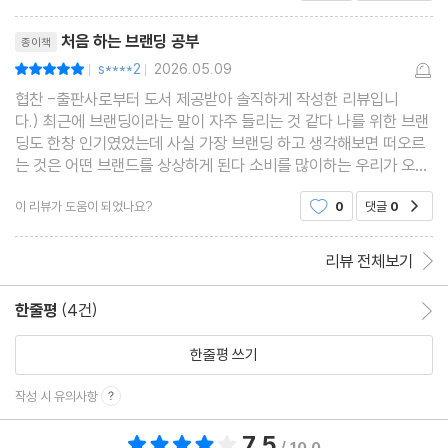
럼 ＜처음하는 브랜딩 공부＞는 꼭 사업을 하는 사
리뷰제목
람이 아니라도 브랜딩을
처음 하는 브랜딩 공부
종이책
s****2
2026.05.09
평점10점
|
|
협찬 -출판사로부터 도서 제공받아 솔직하게 작성한 리뷰입니
다.) 최근에 브랜딩이라는 말이 자주 들리는 것 같다 나를 위한 브랜
딩도 한창 인기였었는데 사실 가장 브랜딩 하고 생각해보면 떠오르
는 것은 어떤 브랜드를 상상하게 된다 소비를 많이하는 우리가 오늘
은 어느 브랜드롤 찾게 될지 항상 고민이고 걱정인데 이와 반대로 여
이 리뷰가 도움이 되었나요?
0
댓글
0
공감
러 브랜딩 업체에서는 어떻게 하면 좋은 마케팅을 해
리뷰 전체보기
한줄평
(4건)
한줄평 이동
한줄평 쓰기
작성 시 유의사항
7.5
총 평점 7.5점
/ 10.0