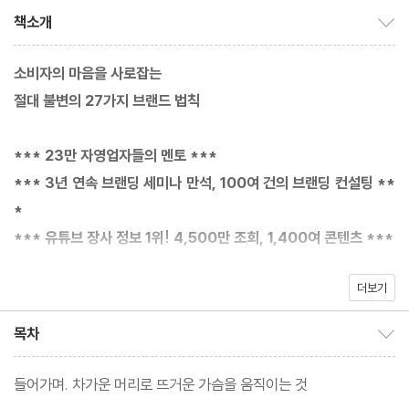
책소개
책소개 보이기/감추기
소비자의 마음을 사로잡는
절대 불변의 27가지 브랜드 법칙
*** 23만 자영업자들의 멘토 ***
*** 3년 연속 브랜딩 세미나 만석, 100여 건의 브랜딩 컨설팅 **
*
*** 유튜브 장사 정보 1위! 4,500만 조회, 1,400여 콘텐츠 ***
더보기
예약 전쟁이 벌어지는 ‘감동식당’, ‘불티나 이모네전’, ‘옥상별관’, ‘구
첩식당’ 등 100건 이상의 브랜딩을 컨설팅한 23만 자영업자의 멘
목차
목차 보이기/감추기
토. 프랜차이즈 대표들도 몰래 찾아 듣는 명강의의 주인공, 브랜딩
디렉터 권정훈·김도현이 『처음 하는 브랜딩 공부』를 통해 절대 불변
들어가며. 차가운 머리로 뜨거운 가슴을 움직이는 것
의 27가지 브랜드 법칙을 말한다.