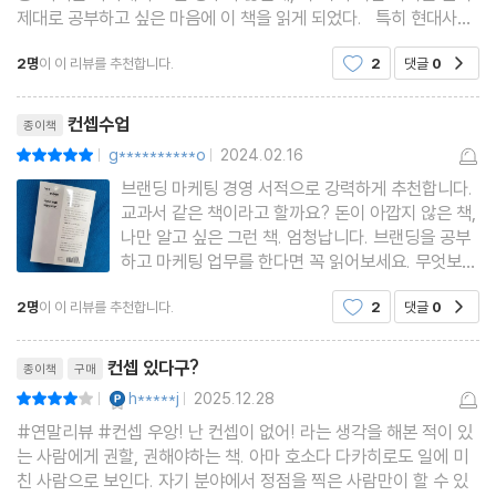
제대로 공부하고 싶은 마음에 이 책을 읽게 되었다. 특히 현대사회
5-3 한 문장 만들기 10가지 패턴
에서는 나만의 독특한 개성의 발산과 1인 기업과 같은 형태로 비즈
5-4 [실전편] 컨셉 구문 적용하기
2명
이 이 리뷰를 추천합니다.
2
댓글
0
공감
니스를 하고자 하는 사람들이 많아 제대로
리뷰제목
5장 요약
컨셉수업
종이책
g**********o
2024.02.16
평점10점
|
|
6장 배운 컨셉 써먹기
브랜딩 마케팅 경영 서적으로 강력하게 추천합니다.
교과서 같은 책이라고 할까요? 돈이 아깝지 않은 책,
나만 알고 싶은 그런 책. 엄청납니다. 브랜딩을 공부
6-1 제품?서비스 컨셉 개발
하고 마케팅 업무를 한다면 꼭 읽어보세요. 무엇보다
6-2 마케팅 커뮤니케이션 개발
직장 생활을 하시는 분이라면 무조건 읽어봐야 할 그
2명
이 이 리뷰를 추천합니다.
2
댓글
0
공감
런 책입니다. 일본 책인데도 번역이 아주 잘 되어 이
6-3 가치 | 조직을 통솔하는 행동 원칙
해가 쉽게 됩니다. 두께감이 꽤 있지만 재미있게 술
리뷰제목
술 읽히는
컨셉 있다구?
종이책
구매
6장 요약
YES마니아 : 플래티넘
h*****j
2025.12.28
평점8점
|
|
#연말리뷰 #컨셉 우앙! 난 컨셉이 없어! 라는 생각을 해본 적이 있
더욱 깊이 이해하기 위한 Q&A
는 사람에게 권할, 권해야하는 책. 아마 호소다 다카히로도 일에 미
친 사람으로 보인다. 자기 분야에서 정점을 찍은 사람만이 할 수 있
마치며