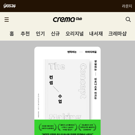
라운지
홈
추천
인기
신규
오리지널
내서재
크레마샵