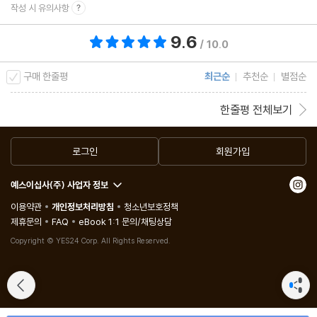
작성 시 유의사항
9.6
총 평점 9.6점
/ 10.0
구매 한줄평
최근순
추천순
별점순
한줄평 전체보기
로그인
회원가입
예스이십사(주) 사업자 정보
이용약관
개인정보처리방침
청소년보호정책
제휴문의
FAQ
eBook 1:1 문의/채팅상담
Copyright © YES24 Corp. All Rights Reserved.