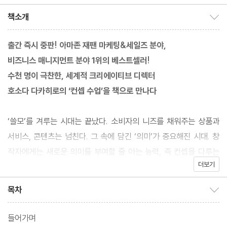
책소개
책소개 보이기/감추기
출간 즉시 중판! 아마존 재팬 마케팅&세일즈 분야,
비즈니스 매니지먼트 분야 1위의 베스트셀러!
수천 명이 극찬한, 세계적 크리에이티브 디렉터
호소다 다카히로의 ‘컨셉 수업’을 책으로 만나다
‘쓸모’를 겨루는 시대는 끝났다. 소비자의 니즈를 채워주는 상품과
서비스, 콘텐츠는 넘친다. 그 속에 담긴 ‘의미’가 중요해진 시대. 창
작자에게는 새로운 의미를 부여할 줄 아는 능력, 즉 컨셉을 다루는
더보기
능력이 요구된다. 잘 설계한 컨셉은 소비자의 마음을 단번에 여는 열
쇠다. 모든 구성 요소가 컨셉이라는 명목하에 연관되고 조화될 때,
목차
목차 보이기/감추기
소비자에게는 단 하나의 메시지가 각인되고, 그들의 마음을 얻게 된
다.
들어가며