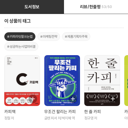
도서정보
리뷰/한줄평
53/50
이 상품의 태그
#카피라잇잘쓰는법
#마케팅전략
#제품기획자주목
#성공하는사업의비결
카피책
무조건 팔리는 카피
한 줄 카피
카
정철 저
글렌 피셔 저/박지혜 역
정규영 저
이