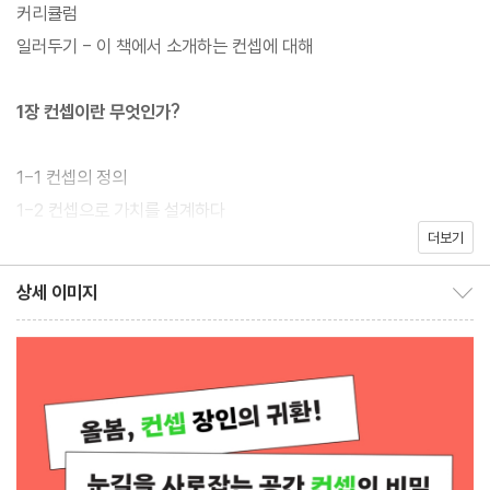
커리큘럼
세계적인 광고 대행사 TBWA 하쿠호도의 수석 크리에이티브 디렉
일러두기 - 이 책에서 소개하는 컨셉에 대해
터, 호소다 다카히로는 10년간 기업인, 사업가, 기획자들을 대상으
로 ‘컨셉’ 강의를 해왔다. 다수의 글로벌 브랜드와의 수많은 프로젝
1장 컨셉이란 무엇인가?
트를 이끌며 칸 라이언즈 등 국제 유수 광고제에서 여러 상을 받은
그가 터득해 온 노하우를 바탕으로, 컨셉 발상부터 한 문장으로 도출
1-1 컨셉의 정의
하기까지의 흐름을 실용적이고 체계적으로 가르친다. 수천 명의 극
1-2 컨셉으로 가치를 설계하다
찬을 받은 그야말로 그의 노하우를 집대성한 명강의를 책으로 엮었
더보기
1-3 효과적인 컨셉의 조건
다.
1-4 이것은 컨셉이 아니다
상세 이미지
상세 이미지 보이기/감추기
이 책은 우리가 모호하게 이해하고 사용했던 ‘컨셉’의 정의를 바로잡
1장 요약
는 데서 시작한다. 저자는 비즈니스에서의 컨셉이 ‘전체를 관통하는
새로운 관점’ 즉 새로운 의미를 불어넣는 과정이라고 정의한다. 이
2장. 컨셉을 이끌어내는 ‘질문’ 만들기
과정을 ‘컨셉 이해하기’, ‘좋은 질문 만들기’, ‘스토리 설계하기’, ‘한
문장으로 쓰기’, ‘업무에 적용하기’ 5단계로 나누어 친절하게 안내해
2-1 왜 질문이 중요할까