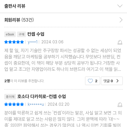
출판사 리뷰
출판사 리뷰 보이기/감추기
4장. 미래 관점으로 바라보기 | ‘비전형’ 스토리 설계
회원리뷰
(53건)
회원리뷰 이동
리뷰제목
4-1 비전형 스토리의 뼈대
컨셉 수업
eBook
구매
4-2 미션 | 과거를 되돌아본다
y***1
2024.03.06
평점10점
|
|
4-3 비전 | 미래를 내다본다
제 할 일, 자기 기술만 주구장창 파서는 성공할 수 없는 세상이 되었
4-4 [실전편] 비전형 스토리 설계
음을 깨닫고 마케팅을 공부하기 시작했습니다.무엇보다 브랜딩, 컨
셉이 중요한데, 이 책이 해당 부분 상당히 공부가 됩니다.거창한 사
4-5 인사이트와 비전을 하나로
업 말고 조그만 자영업이라도 하나의 브랜드라 여기고 이 책을 읽어
보세요
4장 요약
2명
이 이 리뷰를 추천합니다.
2
댓글
0
공감
리뷰제목
호소다 다카히로-컨셉 수업
종이책
5장 컨셉을 ‘한 문장’으로 쓰기
k******u
2024.02.20
평점10점
|
|
분야를 막론하고 쉽게 쓰는 '컨셉'이라는 말은, 사실 알고 보면 그 의
5-1 한 문장으로 만드는 방법
미를 제대로 알고 쓰는 사람은 많지 않다. 그저 문맥에 따라 '대~~
5-2 [실전편] 한 문장 만들기
충' 의미만 파악해서 쓰는 경우가 많은데, 나 역시 이번 기회를 빌어