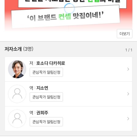
준다. 전 과정은 직감과 센스에 의존할 게 아니라 ‘설계’해야 함을 강
2-2 우리가 마주해야 할 질문
조하며, 초보자라도 누구나 바로 적용할 수 있는 ‘틀’을 알려준다. 인
2-3 재구성하는 8가지 방법
지도와 신뢰도 측면에서 엄선한 사례들과 예제 문제를 담아 컨셉 메
2-4 [실전편] 재구성하기
이킹을 쉽고 실용적으로 안내하는 이 책을 읽으면 머릿속 아이디어
더보기
가 생생한 비즈니스 탄생하는 성취감을 느낄 수 있을 것이다.
2장 요약
저자소개
(3명)
1
/
1
3장 고객의 눈높이로 보기 | ‘인사이트형’ 스토리 설계
저 :
호소다 다카히로
이동
관심작가 알림신청
3-1 인사이트형 스토리의 뼈대
3-2 고객 | 고객의 인사이트를 찾는 방법
역 :
지소연
이동
3-3 경쟁자 | 진정한 경쟁 상대를 찾는 법
관심작가 알림신청
3-4 자사 | 우리만이 제공할 수 있는 베네핏
역 :
권희주
3-5 [실전편] 인사이트형 스토리 설계
이동
관심작가 알림신청
3장 요약