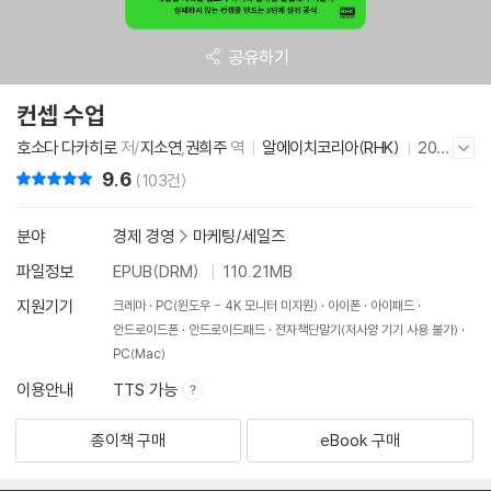
공유하기
컨셉 수업
호소다 다카히로
저/
지소연
,
권희주
역
알에이치코리아(RHK)
202
저자/출판사 더보기/감추기
4년 2월 2일
9.6
리뷰 총점
(103건)
분야
경제 경영
>
마케팅/세일즈
파일정보
EPUB(DRM)
110.21MB
지원기기
크레마
PC(윈도우 - 4K 모니터 미지원)
아이폰
아이패드
안드로이드폰
안드로이드패드
전자책단말기(저사양 기기 사용 불가)
PC(Mac)
이용안내
TTS 가능
종이책 구매
eBook 구매