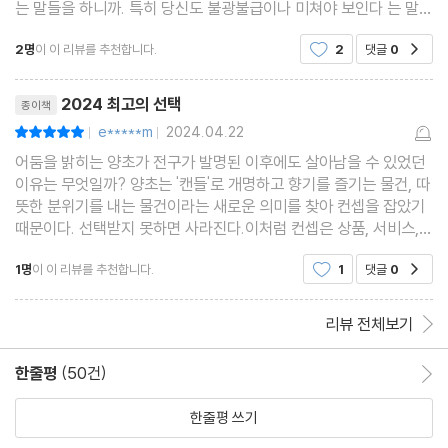
는 말들을 하니까. 특히 당신도 불광불급이나 미쳐야 보인다 는 말에
참고 문헌
공감하게 될 것이다. 나는 락차불피를 좋아한다. 별 뜻 없다. 암만 피
참고 사이트
2명
이 이 리뷰를 추천합니다.
2
댓글
0
공감
곤한 일도 줄기면(?) 피곤하지 않다 는 말.
리뷰제목
2024 최고의 선택
종이책
e*****m
2024.04.22
평점10점
|
|
어둠을 밝히는 양초가 전구가 발명된 이후에도 살아남을 수 있었던
이유는 무엇일까? 양초는 '캔들'로 개명하고 향기를 즐기는 물건, 따
뜻한 분위기를 내는 물건이라는 새로운 의미를 찾아 컨셉을 잡았기
때문이다. 선택받지 못하면 사라진다.이처럼 컨셉은 상품, 서비스,
아이디어가 이 세상에서 꼭 존재해야 되는 이유가 되어 준다. 가치
1명
이 이 리뷰를 추천합니다.
1
댓글
0
공감
있는 사람이 되고 싶다면, 쓸모 있는 사람이 되
리뷰 전체보기
한줄평
(50건)
한줄평 이동
한줄평 쓰기