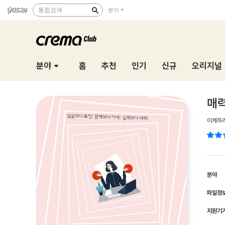
통합검색
분야
분야
홈
추천
인기
신규
오리지널
매
이케하
분야
파일정
지원기