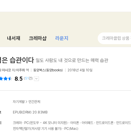
내서재
크레마샵
라운지
크레마클럽 상품
력은 습관이다
일도 사람도 내 것으로 만드는 매력 습관
라 마사코
저/
이주희
역
동양북스(동양books)
2018년 4월 10일
8.5
(
51
건)
자기계발
>
인간관계
보
EPUB(DRM)
20.83MB
기
크레마
PC(윈도우 - 4K 모니터 미지원)
아이폰
아이패드
안드로이드폰
안드로이드
전자책단말기(저사양 기기 사용 불가)
PC(Mac)