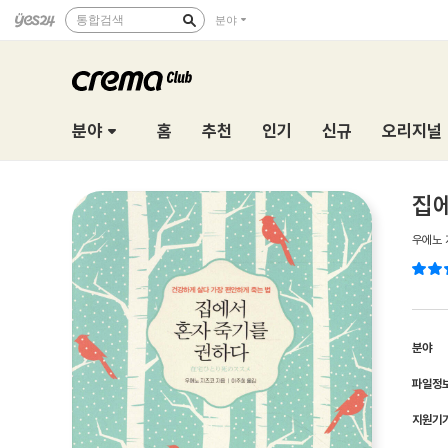
통합검색
분야
분야
홈
추천
인기
신규
오리지널
집에
우에노 
분야
파일정
지원기