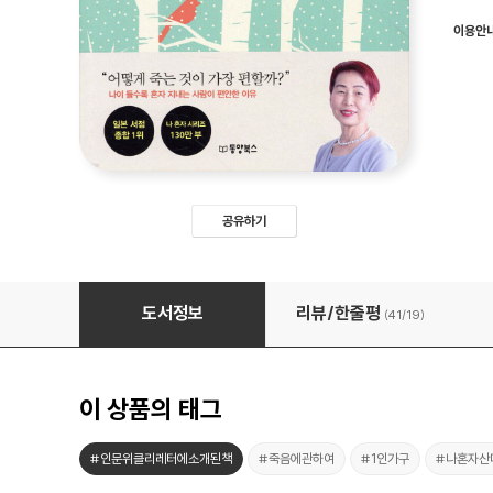
이용안
공유하기
집에서 혼자 죽기를 권하다
도서정보
리뷰/한줄평
(41/
19
)
이 상품의 태그
#인문위클리레터에소개된책
#죽음에관하여
#1인가구
#나혼자산