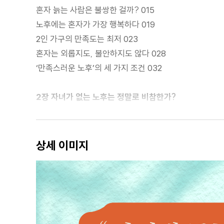
혼자 늙는 사람은 불쌍한 걸까? 015
노후에는 혼자가 가장 행복하다 019
2인 가구의 만족도는 최저 023
혼자는 외롭지도, 불안하지도 않다 028
‘만족스러운 노후’의 세 가지 조건 032
2장 자녀가 없는 노후는 정말로 비참한가?
죽음이 많아지는 사회 041
100세 시대, 죽음에 대한 생각이 바뀌고 있다 044
상세 이미지
마지막은 병원이 아니라 집에서 047
노인의 상태가 위급해 보이면 반드시 119를 불러야 할까? 
자식에게는 감당할 수 있을 만큼의 부담만 남기자 056
3장 시설에서 죽기 원하는 노인은 없다