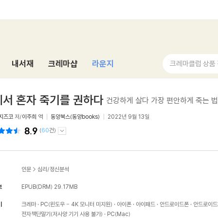
내서재
크레마샵
라운지
크레마클럽 상품
서 혼자 죽기를 권하다
건강하게 살다 가장 편안하게 죽는 법
지즈코
저/
이주희
역
동양북스(동양books)
2022년 9월 13일
8.9
(
60
건)
인문
>
심리/정신분석
보
EPUB(DRM)
29.17MB
기
크레마
PC(윈도우 - 4K 모니터 미지원)
아이폰
아이패드
안드로이드폰
안드로이드
전자책단말기(저사양 기기 사용 불가)
PC(Mac)