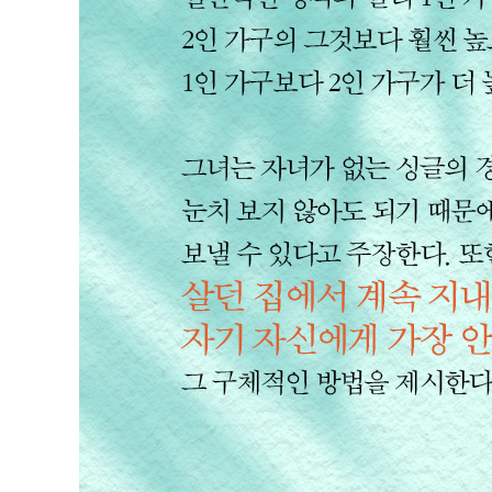
5장 치매에 걸려도 집에서 혼자 죽을 수 있을까?
치매 공포가 퍼지고 있다 107
치매 환자 700만 명 시대가 왔다 109
환자는 시설에서 어떤 대우를 받을까? 111
피난처를 원하는 것은 환자의 가족 115
혼자 사는 치매 환자의 상태가 좋은 이유 117
6장 우리는 모두 언젠가 늙고 병든다
누가 걸릴지 알 수 없는 치매 123
가족의 각오만 있다면 치매여도 혼자 살 수 있어요 124
치매는 자기 책임? 128
우리는 모두 언젠가 늙고 병든다 132
치매 환자는 어떻게 생각하고 어떻게 느낄까? 136