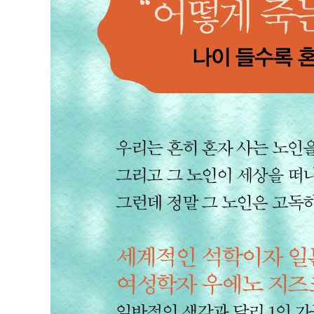
병원에서 행복한 노인은 없다 061
서비스 제공형 고령자 주택이라면 괜찮을까? 064
시설에서 죽기 원하는 노인은 없다 068
혼자 죽음을 준비하려면 얼마가 필요할까? 070
죽는 순간 의사는 필요 없다 075
4장 중요한 것은 살아 있을 때 고립되지 않는 것이다
고독사가 두려운 당신에게 083
고독사란 뭘까? 086
간병 서비스가 있는 한 고독사할 일은 없다 090
마지막 순간, 누가 꼭 옆에 있어야 할까? 094
작별 인사와 감사의 말은 미리미리 하자 099
혼자서 죽는 게 뭐가 나쁘죠? 102