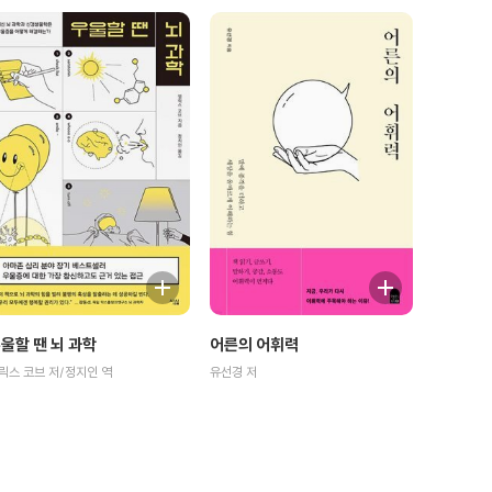
울할 땐 뇌 과학
어른의 어휘력
릭스 코브 저/정지인 역
유선경 저