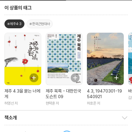
이 상품의 태그
#제주4·3
#한국근현대사
제주 4.3을 묻는 너에
제주 북쪽 - 대한민국
4.3, 19470301-19
바
게
도슨트 09
540921
김
허영선 저
현택훈 저
허호준 저
책소개
책소개 보이기/감추기