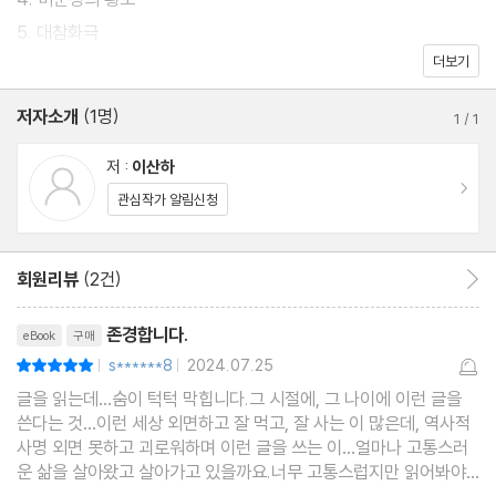
5. 대참화극
더보기
제2장 폭풍전야
저자소개
(1명)
1
/
1
1. 꽃샘추위
2. 6살 아이의 눈물
저 :
이산하
이동
3. 총파업
관심작가 알림신청
4. ‘제2의 모스크바’ 마지막 밤
5. 진군을 기다리는 아들
회원리뷰
(2건)
회원리뷰 이동
리뷰제목
제3장 포문을 열다
존경합니다.
eBook
구매
1. 어둠을 찢은 한 발의 총성
s******8
2024.07.25
평점10점
|
|
2. 불이여, 불길이여
글을 읽는데…숨이 턱턱 막힙니다.그 시절에, 그 나이에 이런 글을
쓴다는 것…이런 세상 외면하고 잘 먹고, 잘 사는 이 많은데, 역사적
3. 낮에는 대한민국, 밤에는 인민공화국
사명 외면 못하고 괴로워하며 이런 글을 쓰는 이…얼마나 고통스러
4. 빨갱이 사냥
운 삶을 살아왔고 살아가고 있을까요.너무 고통스럽지만 읽어봐야
할 책입니다.