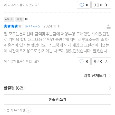
이 리뷰가 도움이 되었나요?
0
댓글
0
공감
제4장 불타는 섬
리뷰제목
1. 로울러 작전
ㅇ
eBook
구매
2. 장밋빛 피의 거리
s******5
2024.11.11
평점8점
|
|
3. 죽음의 정글
잘 모르는분이신데 금액맞추는김에 어영부영 구매했던 책이었던걸
4. 항쟁의 불꽃
로 기억을 합니다....내용은 약간 볼만은했지만 세부요소들이 좀 아
쉬운점이 있기는 했었어요. 막 그렇게 되게 재밌고 그런건아니었는
5. 그리움
데 시간떼우기용으로 읽기에는 나쁘지 않았던것습니다. 잘봤습니
6. 비밀회담
다!
이 리뷰가 도움이 되었나요?
0
댓글
0
공감
7. 오라리 방화사건
8. 5·10남한단독선거 거부투쟁
리뷰 전체보기
9. 토벌대장 암살
10. 바비큐 작전
한줄평
(8건)
한줄평 이동
11. 산으로, 산으로
한줄평 쓰기
12. 날개 달린 빨치산
13. 수색에서 지다
작성 시 유의사항