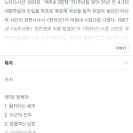
노마드시선' 003권. ‘제주4.3항쟁’ 70주년을 맞아 31년 전 4.3의
대량학살과 진실을 최초로 폭로해 세상을 발칵 뒤집어 놓았던 이산
하 시인의 장편서사시 <한라산>이 마침내 시집으로 나왔다. 1987
년 <녹두서평> 창간호에 처음 발표된 이 <한라산>으로 시인은 국
가보안법 위반으로 구속되었으며, ‘한라산 필화사건’은 김지하 시인
의 ‘오적’ 이후 최대의 필화사건으로 평가되고 있다.
더보기
목차
목차 보이기/감추기
서시
제1장 정복자
1. 움직이는 세계
2. 미군의 진주
3. 침몰하는 남한
4. 미군정의 횡포