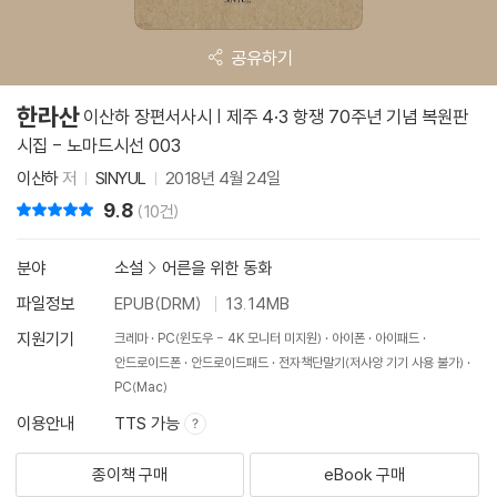
공유하기
한라산
이산하 장편서사시 | 제주 4·3 항쟁 70주년 기념 복원판
시집 - 노마드시선 003
이산하
저
SINYUL
2018년 4월 24일
9.8
리뷰 총점
(10건)
분야
소설
>
어른을 위한 동화
파일정보
EPUB(DRM)
13.14MB
지원기기
크레마
PC(윈도우 - 4K 모니터 미지원)
아이폰
아이패드
안드로이드폰
안드로이드패드
전자책단말기(저사양 기기 사용 불가)
PC(Mac)
이용안내
TTS 가능
종이책 구매
eBook 구매