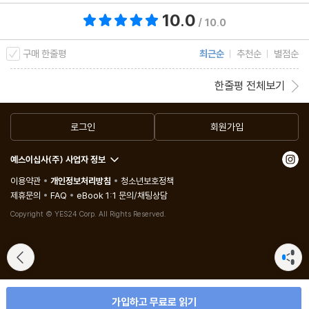
10.0
총 평점 10.0점
/ 10.0
저자 후기
구매 한줄평
최근순
추천순
별점순
한줄평 전체보기
로그인
회원가입
예스이십사(주) 사업자 정보
이용약관
개인정보처리방침
청소년보호정책
제휴문의
FAQ
eBook 1:1 문의/채팅상담
Copyright © YES24 Corp. All Rights Reserved.
가입하고 무료로 읽기