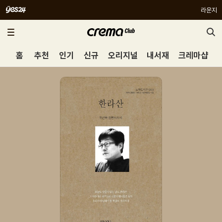
라운지
홈
추천
인기
신규
오리지널
내서재
크레마샵