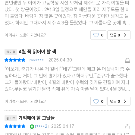
연년생인 두 아이가 고등학생 시절 모처럼 제주도로 가족 여행을 떠
났다. 첫 방문이었다. 2박 3일 일정으로 해안을 따라 제주도를 한 바
퀴 돌았다. 바람이 참 많은 곳이었다. 참 아름다운 곳이란 생각도 들
었다. 하지만 그때까지 제주 4.3을 몰랐었다. 그 아름다운 곳에 혹여
나 아이들이 해를 당할까 봐 제주 4.3을 쉬쉬하는 부모들이 살고 있
이 리뷰가 도움이 되었나요?
0
댓글
0
공감
다는 걸 그때는 몰랐었다. 김도식 동화 작가
리뷰제목
4월 꼭 읽어야 할 책
종이책
r******i
2025.04.30
평점10점
|
|
"이보게, 준규가 나온 거 같네!""네?""그런데 메고 온 더플백이 좀 수
상하다는 거야. 그 안에 흉기가 있다고 하더구먼."'준규가 출소했다.
그가 돌아왔다.‘바람이, 4월의 바람이 수혁의 귓가를 간질이며 지나
갔다.무심코 넘기던 달력 속에 유독 가슴 아픈 날이 있다.4월 3일.많
은 사람들이 모르는, 그러나 반드시 기억해야 할 제주의 날.『바람의
이 리뷰가 도움이 되었나요?
0
댓글
0
공감
소리가 들려』는 제주 4‧3이라는 대한
리뷰제목
기억해야 할 그날들
종이책
YES마니아 : 로얄
r****2
2025.04.17
평점10점
|
|