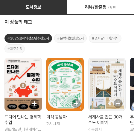
도서정보
리뷰/한줄평
21/10
이 상품의 태그
#2025올해의청소년추천도서
#문학나눔선정도서
#잊지말아야할역사
#제주4·3
드디어 만나는 경제학
미식 동남아
세계사를 만든 30개
우
수업
수도 이야기
탄
현시내 저
앨프리드 밀,미셸 케이건
김동섭 저
토