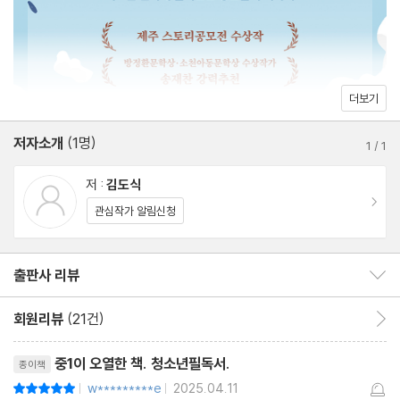
간다움이란 무엇인지 질문을 던진다. 아울러 풋풋한 사랑의 서사를
17 그날의 진실
통해 지옥 같은 시절에도 꿈과 사랑을 버리지 않았던 아름다운 청춘
18 흩날리는 꽃잎들
들의 이야기를 담아낸다. 김도식 작가의 말처럼 “최고의 추모는 다
19 목각 인형 세 친구
시는 그와 같은 비극이 이 땅에 발생하지 않도록” 노력하는 것이다.
에필로그 동백꽃 필 무렵
더보기
청소년들이 이 책을 통해 제주 4·3의 역사를 잊지 않고 기억하게 되
작가의 말
기를 간절히 바란다.
저자소개
(1명)
제주 4?3 주요 일지
1
/
1
저 :
김도식
이동
관심작가 알림신청
출판사 리뷰
출판사 리뷰 보이기/감추기
회원리뷰
(21건)
회원리뷰 이동
리뷰제목
중1이 오열한 책. 청소년필독서.
종이책
w*********e
2025.04.11
평점10점
|
|