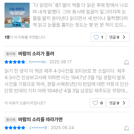
"다 읽었어."중1 딸이 책을 다 읽은 후에 방에서 나오
며 내게 말했다. 그와 동시에 얼굴이 일그러지며 눈
물을 왈칵 쏟아낸다.읽으면서 세 번이나 울컥했다며.
책 읽고 눈물을 훔치는 정도는 몇 번 본 적이 있으나.
이렇게 오열하며 우는 건 처음 본다. 안아주고 토닥
1명
이 이 리뷰를 추천합니다.
1
댓글
0
공감
여 주는데, 아이가 시대의 아픔에 공감하며 눈물 흘
리는 모습에 내 눈에까지 눈물이 맺혔다.제주 4.3 사
리뷰제목
건.가슴 아프지만
바람의 소리가 들려
종이책
h*****m
2025.08.17
평점10점
|
|
읽기 전 생각 이 책은 제주 4·3사건을 모티브로 한 소설이다. 제주
4·3사건 진상보고서에 의하면 이는 1947년 3월 1일 경찰의 발포
사건을 기점으로 하여, 경찰·서북청년단의 탄압에 대한 저항과 단선·
단정 반대의 기치 아래 1948년 4월 3일 남로당 제주도당 무장대가
무장 봉기한 이래, 1954년 9월 21일 한라산 금족 지역이 전면 개방
이 리뷰가 도움이 되었나요?
0
댓글
0
공감
될 때까지 이어진 비극이다. 무장대와 토벌대 간의
리뷰제목
바람의 소리를 따라가면
종이책
c******9
2025.06.24
평점10점
|
|