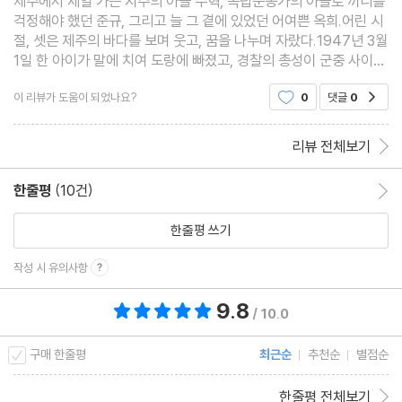
제주에서 제일 가는 지주의 아들 수혁, 독립운동가의 아들로 끼니를
걱정해야 했던 준규, 그리고 늘 그 곁에 있었던 어여쁜 옥희.어린 시
절, 셋은 제주의 바다를 보며 웃고, 꿈을 나누며 자랐다.1947년 3월
1일 한 아이가 말에 치여 도랑에 빠졌고, 경찰의 총성이 군중 사이를
가르며 울렸다. 그리고 시작된 너무도 길고 참혹했던 4‧3의 시간. 이
이 리뷰가 도움이 되었나요?
0
댓글
0
공감
제 그 바다와 바람과 햇살은 더 이상 같
리뷰 전체보기
한줄평
(10건)
한줄평 이동
한줄평 쓰기
작성 시 유의사항
9.8
총 평점 9.8점
/ 10.0
구매 한줄평
최근순
추천순
별점순
한줄평 전체보기