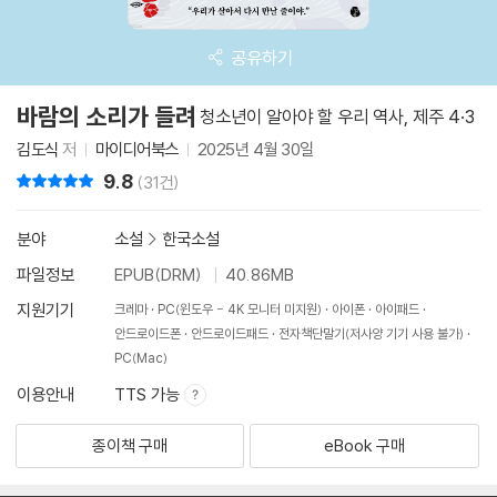
공유하기
바람의 소리가 들려
청소년이 알아야 할 우리 역사, 제주 4·3
김도식
저
마이디어북스
2025년 4월 30일
9.8
리뷰 총점
(31건)
분야
소설
>
한국소설
파일정보
EPUB(DRM)
40.86MB
지원기기
크레마
PC(윈도우 - 4K 모니터 미지원)
아이폰
아이패드
안드로이드폰
안드로이드패드
전자책단말기(저사양 기기 사용 불가)
PC(Mac)
이용안내
TTS 가능
종이책 구매
eBook 구매