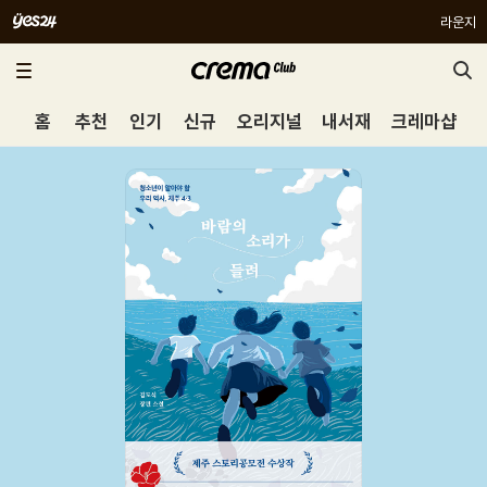
라운지
홈
추천
인기
신규
오리지널
내서재
크레마샵