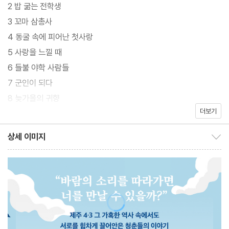
2 밥 굶는 전학생
당시 제주 도민 중 한 명이었던, 수혁. 그리고 친구 준규와 옥희. 철
3 꼬마 삼총사
부지였던 이들은 어느 날 산속으로 모험을 떠나 바람의 소리를 듣게
4 동굴 속에 피어난 첫사랑
되고, 수풀 사이에 숨겨진 비밀스러운 동굴을 발견한다. 이후 해방이
5 사랑을 느낄 때
되면서 제주도는 이념의 대립으로 극심한 몸살을 앓게 되고, 이윽고
6 들불 야학 사람들
4월 3일 새벽, 오름마다 봉화가 피어오르면서 무장대와 토벌대 사
7 군인이 되다
이의 피비린내 나는 싸움이 시작되는데… 군인이 된 수혁과 토벌대
8 늦가을의 귀향
를 피해 산속으로 들어간 준규. 그리고 이들이 지키고자 했던 첫사랑
더보기
9 위태로운 섬
옥희까지. 예상치 못한 운명의 갈림길 앞에 선 세 친구는 광기에 휩
10 다 빨갱이들이야!
상세 이미지
싸인 참혹한 현실 속에서도 최소한의 인간성을 지키고자 서로를 힘
상세 이미지 보이기/감추기
11 준규가 사라졌다
차게 끌어안는다.
12 숨죽여 우는 밤
13 비극은 비극을 낳고
『바람의 소리가 들려』는 ‘제주 스토리공모전 수상작’으로 제주 4·3
14 복수의 다짐
을 청소년의 시각으로 잘 풀어낸 김도식 작가의 장편 소설이다. 역사
15 슬픈 모험 놀이
적 비극을 배경으로 다양한 인간 군상들을 보여줌으로써 진정한 인
16 돌아온 준규와 낯선 청년