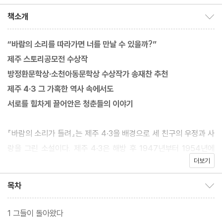
저/김선영 역
책소개
책소개 보이기/감추기
“바람의 소리를 따라가면 너를 만날 수 있을까?”
제주 스토리공모전 수상작
방정환문학상·소천아동문학상 수상작가 송재찬 추천
제주 4·3 그 가혹한 역사 속에서도
서로를 힘차게 끌어안은 청춘들의 이야기
『바람의 소리가 들려』는 제주 4·3을 배경으로 세 친구의 우정과 사
랑을 그린 소설이다. 제주 4·3은 해방 후 1947년부터 1954년에
더보기
이르기까지 극렬한 이념의 대립 속에서 제주도의 수많은 양민이 무
참히 학살당한 사건이다. 당시 제주 도민의 수는 29만 명, 피해자는
목차
목차 보이기/감추기
약 3만 명으로 제주 인구의 10분의 1이 목숨을 잃었다. 이는 한국 현
대사에서 6·25전쟁 다음으로 큰 인명 피해로 기록되어 있다.
1 그들이 돌아왔다