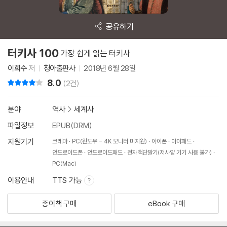
공유하기
터키사 100
가장 쉽게 읽는 터키사
이희수
저
청아출판사
2018년 6월 28일
8.0
리뷰 총점
(2건)
분야
역사
>
세계사
파일정보
EPUB(DRM)
지원기기
크레마
PC(윈도우 - 4K 모니터 미지원)
아이폰
아이패드
안드로이드폰
안드로이드패드
전자책단말기(저사양 기기 사용 불가)
PC(Mac)
이용안내
TTS 가능
종이책 구매
eBook 구매