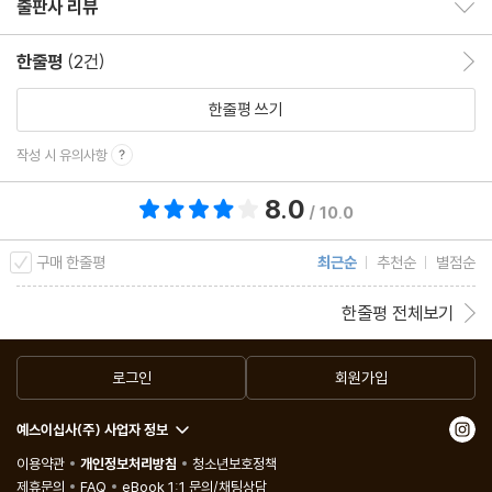
출판사 리뷰
출판사 리뷰 보이기/감추기
12 아틸라의 로마 공격 - 훈족의 운명과 로마 제국의 멸망
13 에프탈리테 제국 - 훈족 후계 국가
한줄평
(2건)
한줄평 이동
14 북위 - 한화된 튀르크 국가
한줄평 쓰기
15 돌궐의 기원 - 이리 설화에서 시작된 돌궐족
작성 시 유의사항
16 돌궐 제국의 번영 - 부민, 무한 카간 집권기
17 동돌궐의 멸망 - 돌궐 제국의 분열과 동돌궐
8.0
총 평점 8.0점
/ 10.0
18 서돌궐의 흥망 - 돌궐 제국의 분열과 서돌궐
19 후돌궐의 흥망 - 천하를 호령한 빌게 카간과 그 이후
구매 한줄평
최근순
추천순
별점순
20 오르혼 비문 - 중앙아시아 역사의 재해석
한줄평 전체보기
제2장 튀르크 국가들의 등장
로그인
회원가입
21 위구르 등장 - 마지막 튀르크 국가
22 오르혼 위구르 제국 - 강대한 제국의 흥망
예스이십사(주) 사업자 정보
23 실크 로드의 위구르국들 - 칸수 위구르국, 둔황 위구르국, 투르
이용약관
개인정보처리방침
청소년보호정책
판 위구르국
제휴문의
FAQ
eBook 1:1 문의/채팅상담