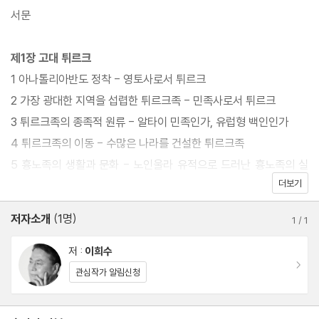
서문
제1장 고대 튀르크
1 아나톨리아반도 정착 - 영토사로서 튀르크
2 가장 광대한 지역을 섭렵한 튀르크족 - 민족사로서 튀르크
3 튀르크족의 종족적 원류 - 알타이 민족인가, 유럽형 백인인가
4 튀르크족의 이동 - 수많은 나라를 건설한 튀르크족
5 흉노족의 생활과 문화 - 노인울라 유적으로 드러난 흉노족의 실
더보기
체
6 흉노족의 번성 - 중국 사서에 등장하는 북방 민족 흉노
저자소개
(1명)
1
/
1
7 흉노와 한나라의 대격전 - 한무제의 흉노 정벌
8 흉노의 실크 로드 지배 - 장건의 서역 원정과 한의 교역로 개척
저 :
이희수
이동
9 흉노족의 쇠퇴 - 흉노의 분열과 최후
관심작가 알림신청
10 흉노와 훈 - 두 민족은 같은가 다른가
11 훈족의 로마 침공 - 훈족의 등장과 유럽 민족의 대이동