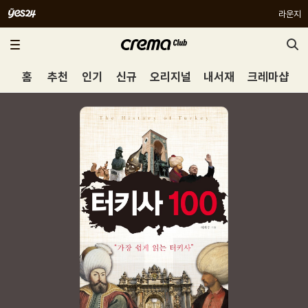
라운지
홈
추천
인기
신규
오리지널
내서재
크레마샵