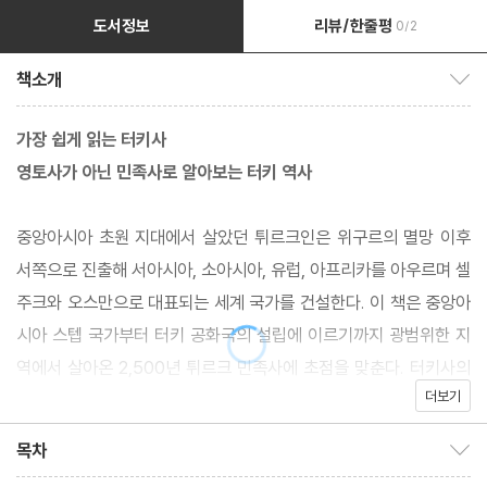
도서정보
리뷰/한줄평
0/2
책소개
책소개 보이기/감추기
가장 쉽게 읽는 터키사
영토사가 아닌 민족사로 알아보는 터키 역사
중앙아시아 초원 지대에서 살았던 튀르크인은 위구르의 멸망 이후
서쪽으로 진출해 서아시아, 소아시아, 유럽, 아프리카를 아우르며 셀
주크와 오스만으로 대표되는 세계 국가를 건설한다. 이 책은 중앙아
시아 스텝 국가부터 터키 공화국의 설립에 이르기까지 광범위한 지
역에서 살아온 2,500년 튀르크 민족사에 초점을 맞춘다. 터키사의
더보기
올바른 이해를 통해 서구와 중국 중심의 역사 인식에서 벗어나, 보다
균형 있는 세계 역사와 인류 문명의 참모습을 만날 수 있다.
목차
목차 보이기/감추기