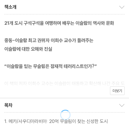
책소개
책소개 보이기/감추기
21개 도시 구석구석을 여행하며 배우는 이슬람의 역사와 문화
중동-이슬람 최고 권위자 이희수 교수가 들려주는
이슬람에 대한 오해와 진실
“이슬람을 믿는 무슬림은 잠재적 테러리스트인가?”
이 책의 저자 이희수 교수는 이슬람이 태동하고 확산해 나간 주요 도
더보기
시를 돌아보며 이슬람 세계를 있는 그대로 볼 수 있도록 도와준다.
중동-이슬람 최고 권위자로 40년간 현장 연구를 해온 저자는 “이
목차
목차 보이기/감추기
슬람만큼 왜곡된 이미지를 갖고 있는 종교도 없다”라고 강조한다.
이슬람도 다른 기성 종교와 마찬가지로 마음의 평온과 세상의 평화
1. 메카/사우디아라비아: 20억 무슬림이 찾는 신성한 도시
를 지향한다. 그런데 왜 유독 이슬람은 폭력적인 이미지를 갖게 되었