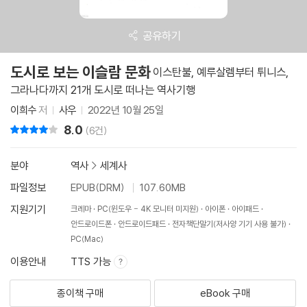
공유하기
도시로 보는 이슬람 문화
이스탄불, 예루살렘부터 튀니스,
그라나다까지 21개 도시로 떠나는 역사기행
이희수
저
사우
2022년 10월 25일
8.0
리뷰 총점
(6건)
분야
역사
>
세계사
파일정보
EPUB(DRM)
107.60MB
지원기기
크레마
PC(윈도우 - 4K 모니터 미지원)
아이폰
아이패드
안드로이드폰
안드로이드패드
전자책단말기(저사양 기기 사용 불가)
PC(Mac)
이용안내
TTS 가능
종이책 구매
eBook 구매