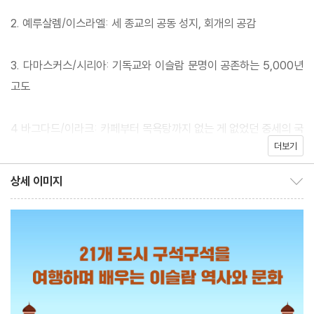
을까? 57개 나라 20억이 이슬람을 믿는다. 전 세계 인구의 4분의 1
2. 예루살렘/이스라엘: 세 종교의 공동 성지, 회개의 공감
에 해당하는데, 점점 확장되는 추세다. ‘폭력적인’ 종교가 어떻게 성
장세를 지속할 수 있을까?
3. 다마스커스/시리아: 기독교와 이슬람 문명이 공존하는 5,000년
고도
이슬람이 폭력적인 이미지를 갖게 된 데는 몇 가지 원인이 있다. 오
랜 시간에 걸친 서구와 이슬람 세계의 정복 전쟁, 중동 지역에 무분
4 바그다드/이라크: 카페부터 목욕탕까지 없는 게 없었던 중세의 국
별하게 개입한 강대국의 자국 이기주의, 정권을 유지하기 위해 이슬
더보기
제도시
람 원리주의 집단을 비호하는 아랍의 독재 정권 등을 들 수 있다. 실
상세 이미지
제로 테러집단은 이슬람 세계에서 대중의 지지를 얻지 못하고 있다.
상세 이미지 보이기/감추기
5. 두바이/아랍에미리트: 불가능을 가능으로 바꾼 사막의 첨단 도시
현재 중동 지역 이슬람권과 적대적인 나라는 미국과 이스라엘이다.
우리는 이슬람과 접촉이 취약한 상태에서 미국과 이스라엘이 제공
6. 살랄라/오만: 인류의 라이프스타일을 바꾼 향료의 향기
하는 정보와 시각만으로 이슬람을 바라보게 된다. 그러다 보니 자연
스럽게 이슬람에 대한 부정적인 이미지를 갖게 된 것이다.
7. 이스탄불/튀르키예: 인류 문명의 거대한 옥외 박물관
같은 이슬람 국가라도 해도 실제 모습은 천차만별이다. 여성에게 율