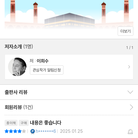
8. 코냐/튀르키예: 이슬람 신비주의의 본고장
법으로 히잡을 강요하는 나라가 있는가 하면, 히잡 착용을 자율에 맡
기는 나라도 있다. 간통죄에 투석형을 고집하는 나라가 있는 반면 시
9. 테헤란/이란: 위대한 페르시아 문화의 후예들
대착오라며 폐지한 나라도 있다. 일부다처를 법으로 금지하는 나라
더보기
가 늘고 있으니 이 악습도 곧 사라질 전망이다. 이처럼 이슬람은 하
10. 이스파한/이란: 화려하고 당당했던 “세상의 절반”
나의 모습이 아니고, 또 끊임없이 변하고 있다. 그런데 우리는 무슬
저자소개
(1명)
1
/
1
림 하면 “무섭고 피하고 싶은”, “잠재적 테러리스트”로 인식하고 있
11. 사마르칸트/우즈베키스탄: 지식과 문화가 넘치는 실크로드 핫플
저 :
이희수
다. 만나지 않고 알려고 하지 않으니 고정관념과 편견은 점점 더 견
레이스
이동
관심작가 알림신청
고해진다.
12. 라호르/파키스탄: “라호르를 보지 않으면 세상에 태어나지 않을
저자는 글로벌시대에, 더구나 대외의존도가 매우 높은 한국이 오해
출판사 리뷰
출판사 리뷰 보이기/감추기
것과 같다”
와 편견에 사로잡혀 가장 큰 단일 문화권을 적대시하는 일이 더 이상
회원리뷰
(1건)
회원리뷰 이동
지속되어서는 안 된다고 강조한다. 편견에서 벗어나는 길은 만나고
13. 아그라/인도: 사랑의 메카, 타지마할의 도시
리뷰제목
대화하는 것이다. 저자는 여행가이드가 되어 21개 주요 이슬람 도시
내용은 좋습니다
종이책
구매
로 독자를 안내한다. 상업을 중시하는 종교로 출발한 이슬람은 도시
14. 카이로/이집트: “고대문명에서 인간이 배울 수 있는 것은 겸손
YES마니아 : 플래티넘
h*******6
2025.01.25
평점8점
|
|
를 중심으로 뿌리를 내렸다. 도시는 이슬람 문명의 뿌리인 셈이다.