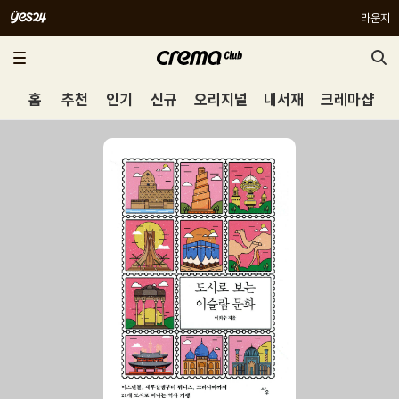
라운지
홈
추천
인기
신규
오리지널
내서재
크레마샵