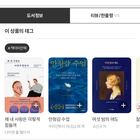
도서정보
리뷰/한줄평
1/5
이 상품의 태그
#책아미안해
왜 내 사랑은 이렇게
안정감 수업
여섯 밤의 애도
잘
힘들까
쑤쉬안후이 저/김소희 역
고선규 저
맑
다이앤 풀 헬러 저