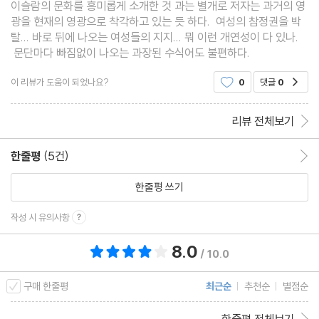
뿐”
이슬람의 문화를 흥미롭게 소개한 것 과는 별개로 저자는 과거의 영
도시를 장식하고 있는 화려한 건축물은 물론 시장, 뒷골목 구석구석
광을 현재의 영광으로 착각하고 있는 듯 하다. 여성의 참정권을 박
탈... 바로 뒤에 나오는 여성들의 지지... 뭐 이런 개연성이 다 있나.
을 다니며 이슬람과 만난다. “각 도시의 역사와 현재의 모습, 그곳에
15. 트리폴리/리비아: 로마시대의 구조를 그대로 간직하고 있는 고
문단마다 빠짐없이 나오는 과장된 수식어도 불편하다.
서 살아가는 사람들의 속내를 충실하게 전달하고자 애를 썼다. 무엇
대도시
보다 왜곡된 역사 인식을 걷어내고 인류사를 보다 공정하고 균형 잡
이 리뷰가 도움이 되었나요?
0
댓글
0
공감
힌 방향으로 되돌려놓고자 노력했다.”
16. 튀니스/튀니지: 지중해에서 가장 아름다운 아랍 도시
리뷰 전체보기
저자와 함께 여행하면서 독자는 이슬람 세계가 탄생하고 번성한 과
17. 알제/알제리: 카뮈와 지드의 정신적 고향
한줄평
(5건)
한줄평 이동
정을 배우고, 그들이 일군 찬란한 문화유산을 감상하게 된다. 또한
한줄평 쓰기
중동 지역에서 전쟁과 테러가 난무하는 원인에 대해서도 일방의 관
18. 마라케시/모로코: 엘프나 광장만으로 감동인 도시
점이 아니라 균형 잡힌 시각으로 바라볼 수 있게 된다.
작성 시 유의사항
19. 코르도바/에스파냐: 안달루시아를 꽃피운 이슬람의 지혜와 지
8.0
총 평점 8.0점
/ 10.0
식
구매 한줄평
최근순
추천순
별점순
20. 그라나다/스페인: 그 이름만으로도 황홀한 알함브라의 도시