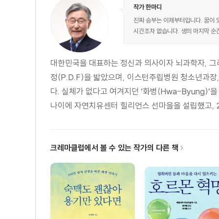
6. 실속 없는 체면은 이제 그만
작가 한마디
7. 마음의 눈(心眼)을 떠라
진짜 승부는 이제부터입니다. 꿈이 
시간조차 없습니다. 생의 마지막 순
8. 모라토리엄 세대를 다시 본다
03 착륙이 아니라 이륙이다
1. 행복은 지금 이 순간에 있다
대한민국을 대표하는 정신과 의사이자 뇌과학자, 
2. 은퇴파티에 초대합니다
정(P.D.F)을 밟았으며, 이스턴주립병원 청소년과
3. 내 삶에 대한 예의
다. 실체가 없다고 여겨지던 ‘화병(Hwa-Byung
4. 인생을 다시 시작하기에 늦은 때는 없다
나이에 자연치유센터 힐리언스 선마을을 설립했고, 2
5. 새로운 만남으로 뇌를 깨워라
6. 달라지는 부의 조건
7. 있는 그대로 당당히 맞서라
크레마클럽에서 볼 수 있는 작가의 다른 책
8. 여한이 있어야 가슴이 뛴다
이시형의 버킷리스트·이희수의 버킷리스트
04 평생 나를 지키는 인생공식
1. 그 나이가 되기 전에는 알 수 없는 것들
2. 지금 이 순간은 단 한 번뿐