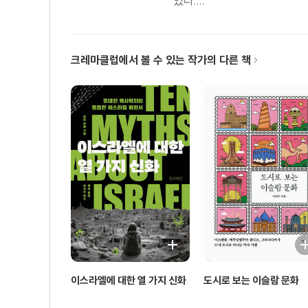
있다....
4. 엔도르핀과 세로토닌의 정반합, 5천 년 세계사
5. 엔도르핀과 세로토닌의 정반합, 5천 년 한국사
6. 아프리카 하드자족과 마사이족이 주는 삶의 지혜
크레마클럽에서 볼 수 있는 작가의 다른 책
7. 자본주의의 꽃, 미국의 선택
8. 자연과 함께 산다
9. 현대적 선비정신의 부활
세로토닌적 삶의 제안
03 비우고 채우고 나누어라
1. ‘빨리빨리’의 저력
2. 이젠 ‘우리’를 넓혀 가야 할 때
3. 옷은 한 번에 한 벌밖에 못 입는다
4. 나이가 들수록 새롭게 배워야 한다
5. 돈은 머리로 벌고, 가슴으로 쓴다
6. 슬픔을 베풀다니?
이스라엘에 대한 열 가지 신화
도시로 보는 이슬람 문화
7. 세상에 무언가를 남겨야 한다면…
04 지적으로 나이 들기 위한 인생습관