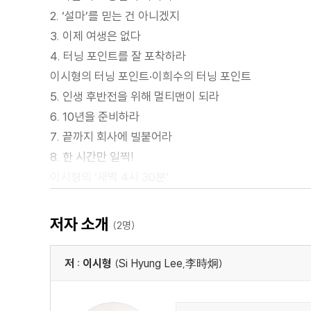
2. ‘설마’를 믿는 건 아니겠지
3. 이제 여생은 없다
4. 터닝 포인트를 잘 포착하라
이시형의 터닝 포인트·이희수의 터닝 포인트
5. 인생 후반전을 위해 멀티맨이 되라
6. 10년을 준비하라
7. 끝까지 회사에 빌붙어라
8. 한 시간만 일찍!
이시형의 ‘새벽 4시 30분’
02 인생은 계속해서 자라난다
1. 새롭게 부상하는 YO세대
저자 소개
(2명)
2. 더욱 성숙해진 나를 만나는 시간
3. 나이가 들수록 더 강해진다니
저 : 이시형
(Si Hyung Lee,李時炯)
4. 낀 세대가 아닌 브릿징 세대
5. 올라간 후에는 내려와야지