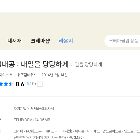
내서재
크레마샵
라운지
크레마클럽 상품
내공 : 내일을 당당하게
내일을 당당하게
이희수
저
위즈덤하우스
2014년 2월 14일
8.6
(
54
건)
자기계발
>
처세술/삶의자세
보
EPUB(DRM)
14.96MB
기
크레마
PC(윈도우 - 4K 모니터 미지원)
아이폰
아이패드
안드로이드폰
안드로이드
전자책단말기(저사양 기기 사용 불가)
PC(Mac)