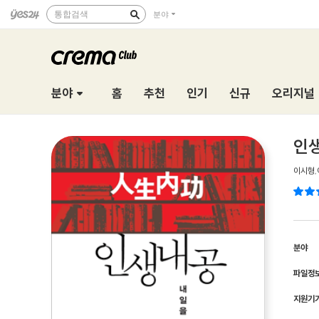
통합검색
분야
분야
홈
추천
인기
신규
오리지널
인생
이시형
,
분야
파일정
지원기