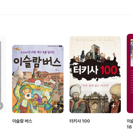
이슬람 버스
터키사 100
이
16