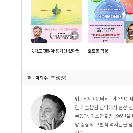
3. 늙은 피를 수혈하라
4. 가슴이 뛰고 있는 한 나이는 없다
5. 봄바람에 흔들려도 좋은 나이다
6. 답은 하나가 아니다
7. 끝이 좋으면 다 좋다
PART 02 내일을 살아가는 힘, 세로토닌적 삶
숙맥도 괜찮아 용기만 있다면
호르몬 혁명
01 우리는 풍요를 누릴 권리가 있다
1. 자랑스러운 세대의 가슴 아픈 현실
2. 힘들 때도 있는 게 인생이다
저 : 이희수
(李熙秀)
3. 한국의 사회정신병리를 분석한다
4. 우리는 행복해질 수 없는 운명인가?
튀르키예(옛 터키) 이스탄불
02 세로토닌적 삶이 해답이다
간 이슬람권 전역에서 현장 연
1. 마음의 3원색(三原色)
록했다. 이스탄불만 196번
2. 인간의 본성과 세로토닌
양 중심의 보편적 역사관을 
3. 이스터 섬의 경고