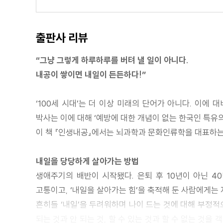
1. 독서, 이보다 더 좋은 힐링은 없다
읽기의 뇌과학
출판사 리뷰
2. 책, 어떻게 읽을까?
이시형의 독서 편력·이희수의 독서 편력
“그냥 그렇게 하루하루를 버텨 낼 일이 아니다.
3. 사색하기 위하여 쓴다
내공이 쌓이면 내일이 든든하다!”
4. 모든 것은 책이 될 수 있다
5. 헤밍웨이처럼 써라
‘100세 시대’는 더 이상 미래의 단어가 아니다. 이에
6. 말 한마디로 마음을 두드린다
박사는 이에 대해 ‘예방에 대한 개념이 없는 한국인 특유의
7. 첫마디가 모든 것을 결정한다
이 책 『인생내공』에서는 뇌과학과 문화인류학을 대표하는 
8. 말 잘하는 사람의 비밀
말하기의 뇌과학
내일을 당당하게 살아가는 방법
생애주기의 배반이 시작됐다. 은퇴 후 10년이 아닌 4
고통이고, ‘내일을 살아가는 힘’을 축적해 둔 사람에게는 
흔히들 ‘내일’을 두려워하며 나이 드는 것에 대해 부정적
되는 것과 안 되는 것, 할 수 있는 것과 할 수 없는 것