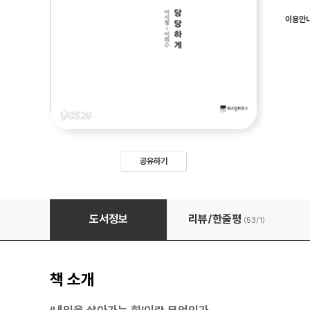
이용안
공유하기
인생내공 : 내일을 당당하게
도서정보
리뷰/한줄평
(53/
1
)
책 소개