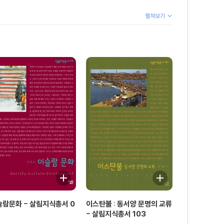
펼쳐보기
슬람문화 - 살림지식총서 0
이스탄불 : 동서양 문명의 교류
- 살림지식총서 103