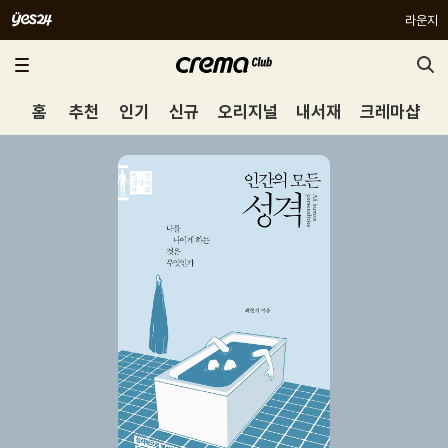
라운지
홈
추천
인기
신규
오리지널
내서재
크레마샵