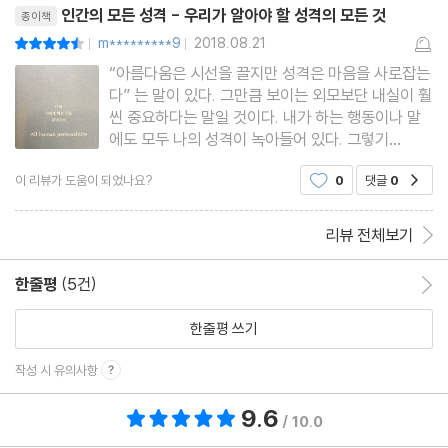
이타심 - 이타심은 항상 좋은 걸까?
인간의 모든 성격 - 우리가 알아야 할 성격의 모든 것
종이책
착함 - 원만하고 도덕적인
m*********9
2018.08.21
평점9점
|
|
나쁜 인간 - ‘악(惡)’은 한국인이 가장 싫어하는 성격
“아름다움은 시선을 끌지만 성격은 마음을 사로잡는
다” 는 말이 있다. 그만큼 보이는 외모보단 내실이 훨
사이코패스·소시오패스 - 정상인의 가면, 반사회적 성격장애
씬 중요하다는 말일 것이다. 내가 하는 행동이나 말
에도 모두 나의 성격이 녹아들어 있다. 그렇기
에 그 바탕이 되는 자신의 성격을 정확히 파악하
8 성격요인⑤: 성실성
이 리뷰가 도움이 되었나요?
0
댓글
0
공감
는 것이 나의 인생을 잘 이끌어 나갈 수 있는 첫걸음
양심 - 공동의 앎, 천부적인 선함
이 된다. 사람의 성격이란 미묘한 차이를 가지더라
성실성 - 바람직한 인격
도 각각 비슷한 유형을 가지
리뷰 전체보기
자기규율 - 충동적인 유혹을 견디는 성향
정리 정돈 - 너무 지나치면 강박성격장애
한줄평
(5건)
한줄평 이동
완벽·완전 - 비트겐슈타인은 왜 자살 충동에 시달렸나
한줄평 쓰기
나태 - 죄악에서 게으름에 대한 찬양까지
작성 시 유의사항
9 인지구조
9.6
총 평점 9.6점
/ 10.0
성격-상황 - 행동을 지배하는 것은 성격인가 상황인가