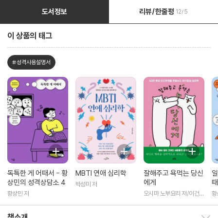
도서정보
리뷰/한줄평
12/5
이 상품의 태그
#성격사용설명서
독특한 게 어때서 - 황
MBTI 연애 심리학
잘해주고 욕먹는 당신
일
상민의 성격상담소 4
에게
때
박성미 저
상
황상민 저
오시마 노부요리 저/이건우
황
역
책소개
책소개 보이기/감추기