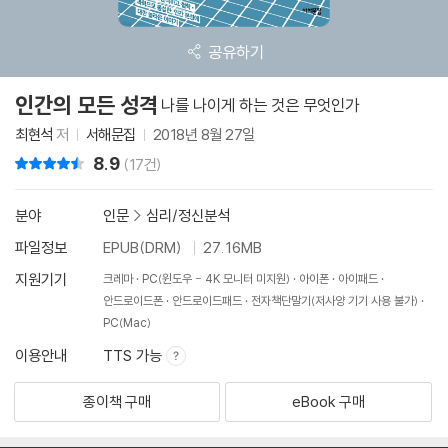
공유하기
인간의 모든 성격
나를 나이게 하는 것은 무엇인가
최현석
저
서해문집
2018년 8월 27일
8.9
리뷰 총점
(17건)
분야
인문
>
심리/정신분석
파일정보
EPUB(DRM)
27.16MB
지원기기
크레마
PC(윈도우 - 4K 모니터 미지원)
아이폰
아이패드
안드로이드폰
안드로이드패드
전자책단말기(저사양 기기 사용 불가)
PC(Mac)
이용안내
TTS 가능
종이책 구매
eBook 구매