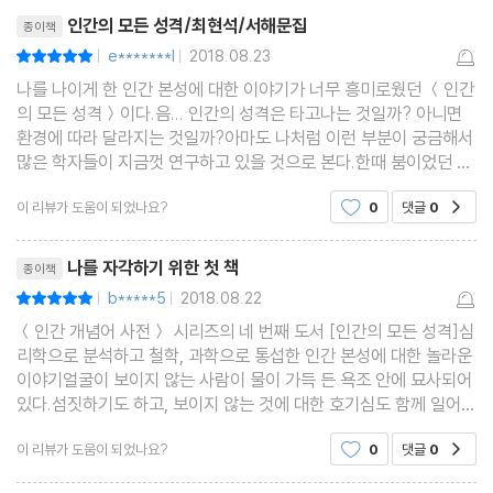
리뷰제목
외향성과 각성 수준 - 외향형은 초콜릿을 좋아해
고 작가님은
인간의 모든 성격/최현석/서해문집
종이책
정을 읽는 능력, 한국인이 가장 싫어하는 성격은? 이타심은 항상 좋
외향성 - 외향적인 사람의 사회성과 행복감
e*******l
2018.08.23
평점10점
|
|
은 걸까? 행동을 지배하는 것은 성격인가 상황인가, 낙관주의자와
자기계발과 내향성 - 내향적인 성격이 장애라고?
나를 나이게 한 인간 본성에 대한 이야기가 너무 흥미로웠던 ＜인간
비관주의자의 차이, 자존감은 노력으로 얻을 수 없다? 성격검사는
의 모든 성격＞이다.음... 인간의 성격은 타고나는 것일까? 아니면
어떻게 할까 등등 흥미로운 이야기가 다채롭게 펼쳐진다.
환경에 따라 달라지는 것일까?아마도 나처럼 이런 부분이 궁금해서
6 성격요인③: 개방성
많은 학자들이 지금껏 연구하고 있을 것으로 본다.한때 붐이었던 알
개방성 - 유일하게 지능과 관련 있는 성격
럽에서의 친구 찾기... 수십 년 만에 학창시절의 동창을 만났더니...
이 리뷰가 도움이 되었나요?
0
댓글
0
공감
예술 - “풀잎 하나가 별들의 운행에 못지않다”
놀랍게도 어릴 때 성격이 고스란히 있더란 이야
몽상 - 낮에 꾸는 꿈, 창조적인 문제 해결 방법
리뷰제목
나를 자각하기 위한 첫 책
종이책
창조성 - 정신병자와의 차이는 지적능력과 자아강도
b*****5
2018.08.22
평점10점
|
|
＜인간 개념어 사전＞ 시리즈의 네 번째 도서 [인간의 모든 성격]심
7 성격요인④: 원만성
리학으로 분석하고 철학, 과학으로 통섭한 인간 본성에 대한 놀라운
원만성 - 착한 사람이냐, 나쁜 사람이냐
이야기얼굴이 보이지 않는 사람이 물이 가득 든 욕조 안에 묘사되어
있다.섬짓하기도 하고, 보이지 않는 것에 대한 호기심도 함께 일어난
마음이론 - 마치 거울처럼, 마음과 감정을 읽는 능력
다.작가는 인간의 모든 성격을 이렇게 묘사한 이유가 무엇일까?작
자폐증 - 지능이 아니라 마음읽기의 결핍이 원인
이 리뷰가 도움이 되었나요?
0
댓글
0
공감
가 최현석은 2007년 ＜교양으로 읽는 우리 몸
신뢰감 - 믿음과 친밀감을 실어 나르는 두 개의 호르몬
리뷰제목