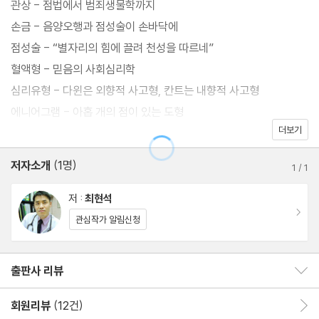
관상 - 점법에서 범죄생물학까지
까, 아니면 후천적으로 형성되는 걸까? 우리의 생각과 정서와 행동
손금 - 음양오행과 점성술이 손바닥에
에 성격은 어떤 영향을 미칠까? 성격을 측정하고 분류할 수 있을까?
점성술 - “별자리의 힘에 끌려 천성을 따르네”
그렇다면 ‘나’는 어떤 성격에 해당할까? 성격에서 정상과 비정상은
혈액형 - 믿음의 사회심리학
어떻게 나뉠까? 좋은 성격과 나쁜 성격은? 성격도 바꿀 수 있을까?
심리유형 - 다윈은 외향적 사고형, 칸트는 내향적 사고형
등등 우리가 알아야 할 ‘성격의 모든 것’이다.
에니어그램 - 아홉 개의 점이 있는 도형
더보기
디스크(DISC) - 지배냐 설득이냐, 순종이냐 동조냐
흔히 자신의 행동을 되돌아볼 때는, 자신의 성격 때문이라고 생각하
포러효과 - 성격 예측의 아이러니
저자소개
(1명)
기보다는 자기가 그렇게 할 수밖에 없었던 외부 원인을 찾는 경향이
1
/
1
있다. 반면 상대방의 행동에 대해서는 그 사람의 성격 때문이라고 판
2 성격 개념
저 :
최현석
단한다. 그래서 제3자를 이야기할 때는 쉽게 ‘그 사람은 성격에 이런
이동
인격 - ‘person’과 ‘personality’
관심작가 알림신청
문제가 있어’라고 하지만, 자신의 문제라면 이를 인정하는 사람이 매
성격 - ‘personality’와 ‘character’
우 드물다. 자기가 어떤 말이나 행동을 할 때는 나름대로 다 이유가
기질 - 타고나는 개별성
출판사 리뷰
출판사 리뷰 보이기/감추기
있기 때문이다.
개성 - 개인과 개인주의
회원리뷰
(12건)
회원리뷰 이동
그렇다면 과연 성격이란 무엇이며, 과학적으로 어떻게 규정될 수 있