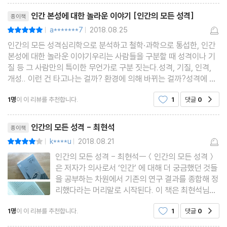
3 성격특질
리뷰제목
을까? 이 책은 성격유형, 성격특질, 성격요인, 인지구조, 성격발달,
인간 본성에 대한 놀라운 이야기 [인간의 모든 성격]
종이책
성격심리학의 시작 - ‘바로 그 사람인 것’은 무엇일까
성격검사, 성격장애 등 14개의 범주에 따라, 74개의 키워드로 ‘성
a*******7
2018.08.25
평점10점
|
|
성격특질 - 다른 자극, 그러나 일관된 반응 구조
격’의 원천을 해부한다. 이를 위해 동서양을 망라하는 철학적 개념들
인간의 모든 성격심리학으로 분석하고 철학·과학으로 통섭한, 인간
상관관계 - 4504개 성격특질에서 16개 요인을 추출
본성에 대한 놀라운 이야기우리는 사람들을 구분할 때 성격이나 기
과 수많은 흥미진진한 심리학 실험 및 연구 결과들이 동원된다. 특히
5요인모델 - 성격의 ‘빅 파이브’
질 등 그 사람만의 특이한 무언가로 구분 짓는다.성격, 기질, 인격,
체질이나 관상, 골상학, 손금, 점성술, 사주 등 동서양을 막론하고 고
개성.. 이런 건 타고나는 걸까? 환경에 의해 바뀌는 걸까?성격에 관
한 모든 것을 담고 있는 ＜인간의 모든 성격＞에는 체질, 관상, 손
대로부터 인간의 성격을 탐구해왔던 역사적 흐름부터 현대의 성격
4 성격요인①: 신경성
1명
이 이 리뷰를 추천합니다.
1
댓글
0
공감
금, 점성술, 혈액형에 대해 먼저 이야기를 하고
심리학과 인지심리학, 긍정심리학에 이르기까지, 성격과 관련한 주
신경 - 신경질에서 노이로제까지
리뷰제목
요 개념과 이론을 그 용어의 기원과 역사적 배경까지 흥미롭게 추적
신경증 - 20세기 최대의 유행병
인간의 모든 성격 - 최현석
종이책
해내고 있다.
신경성 - 적절치 않은 불안
k****u
2018.08.21
평점8점
|
|
인간의 모든 성격 - 최현석ㅡ＜인간의 모든 성격＞
걱정 - 신경성이 극단적으로 낮으면 사이코패스?
점법에서 범죄생물학까지, 혈액형과 에니어그램, 성격 예측의 아이
은 저자가 의사로서 ‘인간’ 에 대해 더 궁금했던 것들
불안 - 신경안정제 등장이 불안증 진단을 늘렸다
을 공부하는 차원에서 기존의 연구 결과를 종합해 정
러니, 성격의 ‘빅 파이브’, 신경증은 20세기 최대의 유행병? 신경성
리했다라는 머리말로 시작된다. 이 책은 최현석님의
이 극단적으로 낮으면 사이코패스? 신경안정제 등장이 불안증 진단
인간개념어사전 시리즈 중 네번째로 소개된 책이다.
5 성격요인②: 외향성
1명
이 이 리뷰를 추천합니다.
1
댓글
0
을 늘렸다? 외향형 성격이 초콜릿을 좋아하는 이유, 내향적인 성격
공감
지난 시리즈로는 인간의 모든 감각, 인간의 모든 감
외향성-내향성 - 주체를 보는가, 객체를 보는가
정, 인간의 모든 동기, 그리고 인간의 모든 성격이 있
이 장애라고? 유일하게 지능과 관련 있는 성격인 개방성, 마음과 감