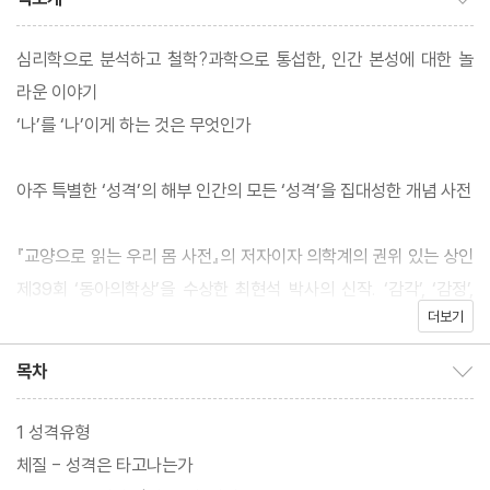
심리학으로 분석하고 철학?과학으로 통섭한, 인간 본성에 대한 놀
라운 이야기
‘나’를 ‘나’이게 하는 것은 무엇인가
아주 특별한 ‘성격’의 해부 인간의 모든 ‘성격’을 집대성한 개념 사전
『교양으로 읽는 우리 몸 사전』의 저자이자 의학계의 권위 있는 상인
제39회 ‘동아의학상’을 수상한 최현석 박사의 신작. ‘감각’, ‘감정’,
더보기
‘동기’ 등의 키워드를 통해 인간의 본성을 새롭고도 총체적으로 풀어
낸 [인간개념어사전] 시리즈의 네 번째 책으로, 철학과 과학, 심리학
목차
목차 보이기/감추기
과 의학의 경계에서 인간의 모든 ‘성격’을 집대성한 통섭의 교양서
다.
1 성격유형
체질 - 성격은 타고나는가
성격이란 도대체 무엇일까? 그리고 성격은 유전적으로 타고나는 걸