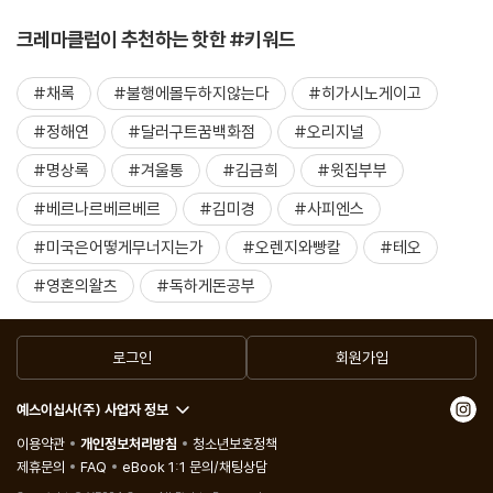
크레마클럽이 추천하는 핫한 #키워드
#채록
#불행에몰두하지않는다
#히가시노게이고
#정해연
#달러구트꿈백화점
#오리지널
#명상록
#겨울통
#김금희
#윗집부부
#베르나르베르베르
#김미경
#사피엔스
#미국은어떻게무너지는가
#오렌지와빵칼
#테오
#영혼의왈츠
#독하게돈공부
로그인
회원가입
예스이십사(주) 사업자 정보
이용약관
개인정보처리방침
청소년보호정책
제휴문의
FAQ
eBook 1:1 문의/채팅상담