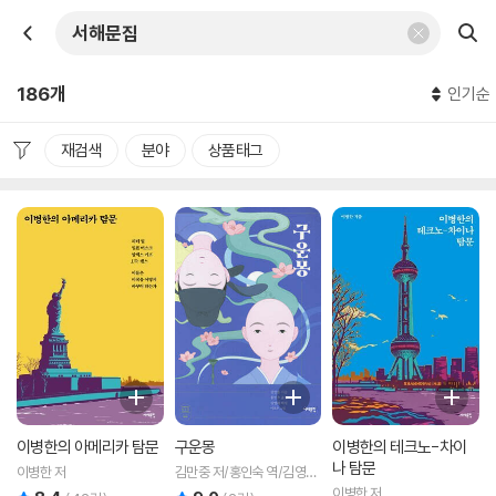
186개
인기순
재검색
분야
상품태그
이병한의 아메리카 탐문
구운몽
이병한의 테크노-차이
나 탐문
이병한 저
김만중 저/홍인숙 역/김영희
해설/이로우 그림
이병한 저
리뷰 총점
리뷰 총점