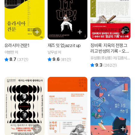
유라시아 견문1
재즈 잇 업 jazz it up
징비록: 지옥의 전쟁 그
리고 반성의 기록 - 오래
이병한 저
남무성 저
된책방 02
유성룡(류성룡) 저/김흥식
8.7
9.6
리뷰 총점
리뷰 총점
(
37
건)
(
81
건)
역
9.3
리뷰 총점
(
262
건)