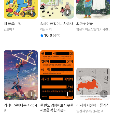
내 몸 쓰는 법
송싸이공 할머니 사총사
꼬마 귀신들
김보미 저
이란주 저
함윤이,아밀,남유하,박서련
저
10.0
리뷰 총점
(
6
건)
기적이 일어나는 시간, 4
한 번도 경험해보지 못한
러시아 지정학 아틀라스
9
새로운 북한이 온다
델핀 파팽 저/권지현 역