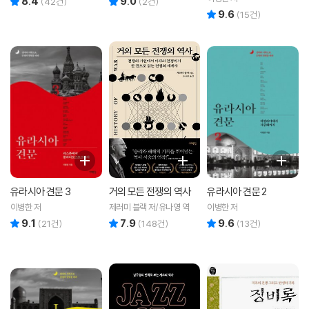
8.4
9.0
(
42
건)
(
2
건)
9.6
리뷰 총점
(
15
건)
유라시아 견문 3
거의 모든 전쟁의 역사
유라시아 견문 2
이병한 저
제러미 블랙 저/유나영 역
이병한 저
9.1
7.9
9.6
리뷰 총점
리뷰 총점
리뷰 총점
(
21
건)
(
148
건)
(
13
건)