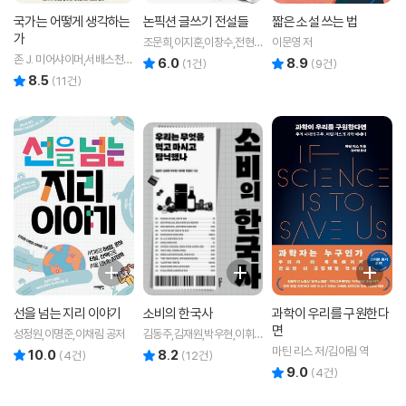
국가는 어떻게 생각하는
논픽션 글쓰기 전설들
짧은 소설 쓰는 법
가
조문희,이지훈,이창수,전현
이문영 저
진 공저
존 J. 미어샤이머,서배스천
6.0
8.9
리뷰 총점
리뷰 총점
(
1
건)
(
9
건)
로사토 저/권지현 역
8.5
리뷰 총점
(
11
건)
선을 넘는 지리 이야기
소비의 한국사
과학이 우리를 구원한다
면
성정원,이명준,이채림 공저
김동주,김재원,박우현,이휘
현,주동빈 저
마틴 리스 저/김아림 역
10.0
8.2
리뷰 총점
리뷰 총점
(
4
건)
(
12
건)
9.0
리뷰 총점
(
4
건)