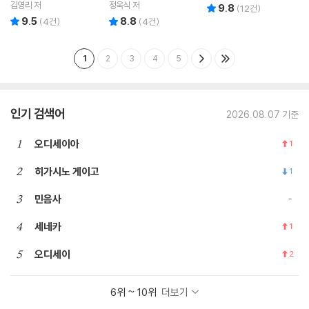
김영리 저
정욱식 저
9.8
리뷰 총점
(
12
건)
9.5
8.8
리뷰 총점
리뷰 총점
(
4
건)
(
4
건)
1
2
3
4
5
인기 검색어
2026.08.07 기준
1
오디세이아
1
2
히가시노 게이고
1
3
민음사
4
세네카
1
5
오디세이
2
6위 ~ 10위
더보기