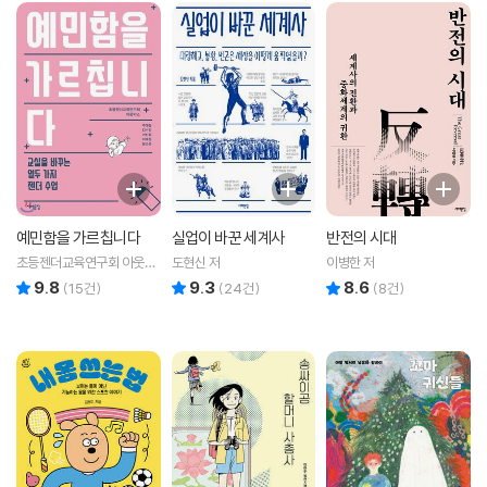
예민함을 가르칩니다
실업이 바꾼 세계사
반전의 시대
초등젠더교육연구회 아웃박
도현신 저
이병한 저
스 저
9.8
9.3
8.6
리뷰 총점
리뷰 총점
리뷰 총점
(
15
건)
(
24
건)
(
8
건)