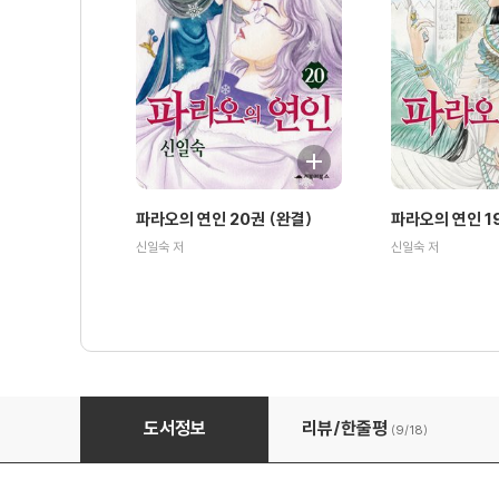
파라오의 연인 20권 (완결)
파라오의 연인 1
신일숙 저
신일숙 저
파라오의 연인 17권
도서정보
리뷰/한줄평
(9/
18
)