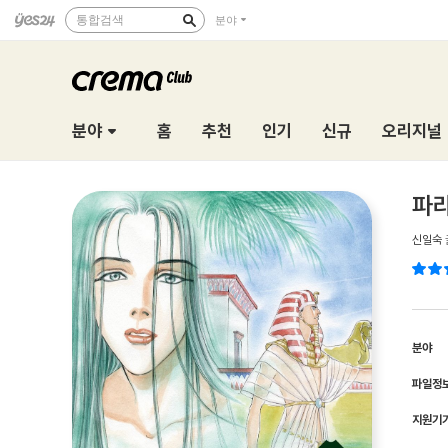
통합검색
분야
분야
홈
추천
인기
신규
오리지널
파라
신일숙
분야
파일정
지원기