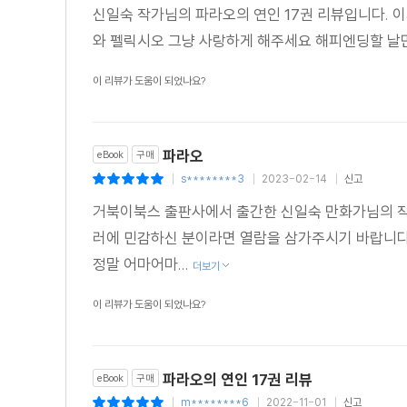
신일숙 작가님의 파라오의 연인 17권 리뷰입니다. 
와 펠릭시오 그냥 사랑하게 해주세요 해피엔딩할 날
이 리뷰가 도움이 되었나요?
파라오
eBook
구매
s********3
2023-02-14
신고
|
|
|
거북이북스 출판사에서 출간한 신일숙 만화가님의 작
러에 민감하신 분이라면 열람을 삼가주시기 바랍니다 
정말 어마어마...
더보기
이 리뷰가 도움이 되었나요?
파라오의 연인 17권 리뷰
eBook
구매
m********6
2022-11-01
신고
|
|
|