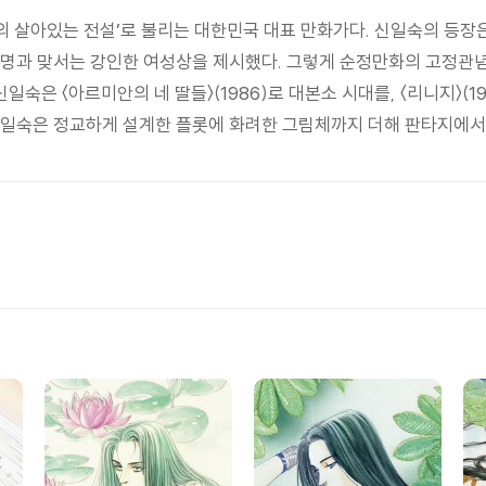
계의 살아있는 전설’로 불리는 대한민국 대표 만화가다. 신일숙의 등
명과 맞서는 강인한 여성상을 제시했다. 그렇게 순정만화의 고정관념
신일숙은 〈아르미안의 네 딸들〉(1986)로 대본소 시대를, 〈리니지〉(19
일숙은 정교하게 설계한 플롯에 화려한 그림체까지 더해 판타지에서 로맨