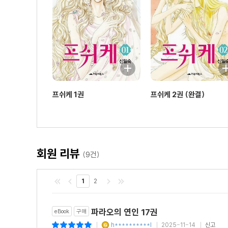
프쉬케 1권
프쉬케 2권 (완결)
회원 리뷰
(9건)
1
2
파라오의 연인 17권
eBook
구매
h**********l
2025-11-14
신고
|
|
|