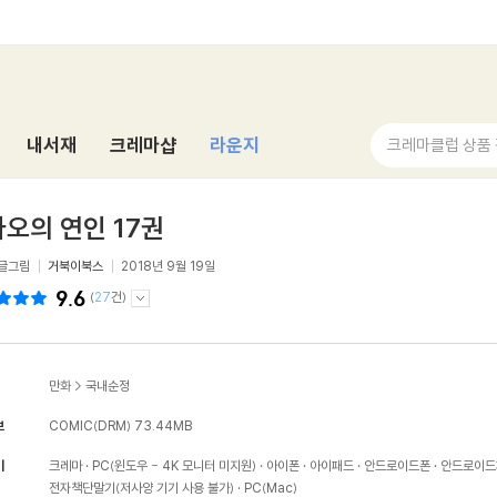
내서재
크레마샵
라운지
크레마클럽 상품
오의 연인 17권
글그림
거북이북스
2018년 9월 19일
9.6
(
27
건)
만화
>
국내순정
보
COMIC(DRM)
73.44MB
기
크레마
PC(윈도우 - 4K 모니터 미지원)
아이폰
아이패드
안드로이드폰
안드로이드
전자책단말기(저사양 기기 사용 불가)
PC(Mac)