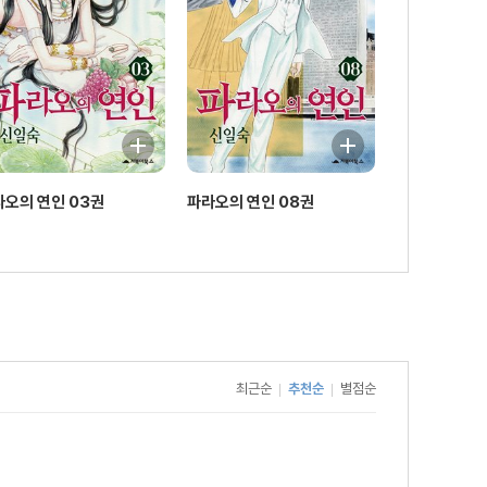
라오의 연인 03권
파라오의 연인 08권
최근순
추천순
별점순
|
|