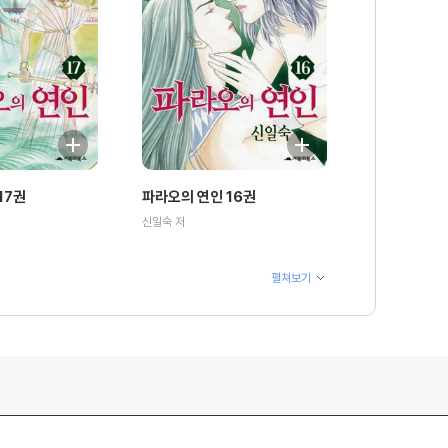
17권
파라오의 연인 16권
신일숙 저
펼쳐보기