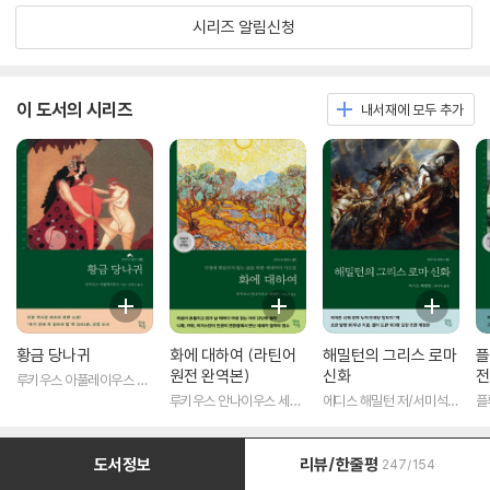
시리즈 알림신청
이 도서의 시리즈
내서재에 모두 추가
황금 당나귀
화에 대하여 (라틴어
해밀턴의 그리스 로마
플
원전 완역본)
신화
전
루키우스 아풀레이우스 저/
송병선 역
루키우스 안나이우스 세네
에디스 해밀턴 저/서미석
플
카 저/박문재 역
역
도서정보
리뷰/한줄평
247/154