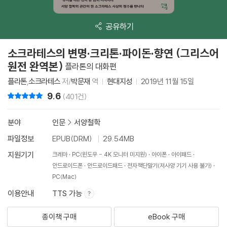
공유하기
소크라테스의 변명·크리톤·파이돈·향연 (그리스어
원전 완역본)
플라톤의 대화편
플라톤
,
소크라테스
저/
박문재
역
현대지성
2019년 11월 15일
9.6
리뷰 총점
(401건)
분야
인문
>
서양철학
파일정보
EPUB(DRM)
29.54MB
지원기기
크레마
PC(윈도우 - 4K 모니터 미지원)
아이폰
아이패드
안드로이드폰
안드로이드패드
전자책단말기(저사양 기기 사용 불가)
PC(Mac)
이용안내
TTS 가능
종이책 구매
eBook 구매