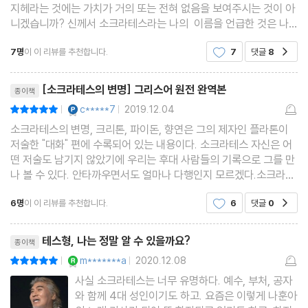
지헤라는 것에는 가치가 거의 또는 전혀 없음을 보여주시는 것이 아
니겠습니까? 신께서 소크라테스라는 나의 이름을 언급한 것은 나
에 대해서 말씀하신 것이 아닙니다. 단지 나를 하나의 본보기로 사용
7명
이 이 리뷰를 추천합니다.
7
댓글
8
공감
해서, 이렇게 말씀하신 것과 같습니다. "인간들
리뷰제목
[소크라테스의 변명] 그리스어 원전 완역본
종이책
YES마니아 : 플래티넘
c*****7
2019.12.04
평점10점
|
|
소크라테스의 변명, 크리톤, 파이돈, 향연은 그의 제자인 플라톤이
저술한 "대화" 편에 수록되어 있는 내용이다. 소크라테스 자신은 어
떤 저술도 남기지 않았기에 우리는 후대 사람들의 기록으로 그를 만
나 볼 수 있다. 안타까우면서도 얼마나 다행인지 모르겠다.소크라테
스의 변명, 크리톤, 파이돈은 소크라테스가 법정에 고발되어 자신을
6명
이 이 리뷰를 추천합니다.
6
댓글
0
공감
변론하고 사형 집행에 이르기까지의 과정을 이
리뷰제목
테스형, 나는 정말 알 수 있을까요?
종이책
YES마니아 : 로얄
m*******a
2020.12.08
평점10점
|
|
사실 소크라테스는 너무 유명하다. 예수, 부처, 공자
와 함께 4대 성인이기도 하고. 요즘은 이렇게 나훈아