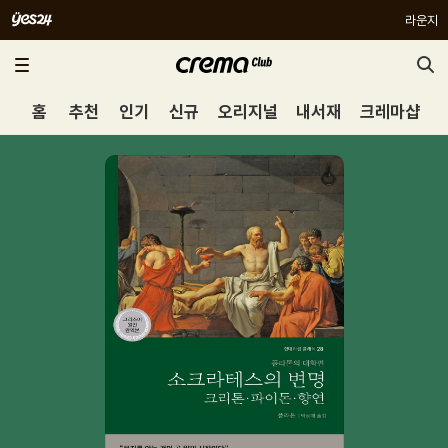
라운지
홈
추천
인기
신규
오리지널
내서재
크레마샵