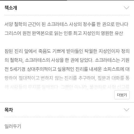
책소개
책소개 보이기/감추기
서양 철학의 근간이 된 소크라테스 사상의 정수를 한 권으로 만나다
그리스어 원전 완역본으로 읽는 인류 최고 지성인의 영원한 유산
참된 진리 앞에서 죽음도 기쁘게 받아들인 탁월한 지성인이자 정의
의 철학자, 소크라테스의 사상을 한 권에 담았다. 소크라테스는 기원
전 5세기경 상대주의적이고 실용적인 진리를 내세운 소피스트에 대
항하여 절대적이고 변하지 않는 진리를 추구하며, 질문과 대화를 통
해 사람들의 무지를 일깨웠다. 그뿐만 아니라, 불경죄로 사형 선고를
더보기
받아 죽음에 이를 때까지 자신의 사상과 철학을 흔들림 없이 지켜 나
가며 서양 철학의 근간이 되었다. 죽을 때까지 단 한 권의 책도 저술
목차
목차 보이기/감추기
하지 않았지만 그의 사상은 모두 수제자인 플라톤에 의해 보존되어
전해졌다.
일러두기
이 책 또한 플라톤이 저술한 것으로 소크라테스의 죽음과 관련된 세