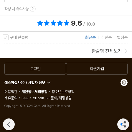
작성 시 유의사항
9.6
총 평점 9.6점
/ 10.0
구매 한줄평
최근순
추천순
별점순
한줄평 전체보기
로그인
회원가입
예스이십사(주) 사업자 정보
이용약관
개인정보처리방침
청소년보호정책
제휴문의
FAQ
eBook 1:1 문의/채팅상담
Copyright © YES24 Corp. All Rights Reserved.