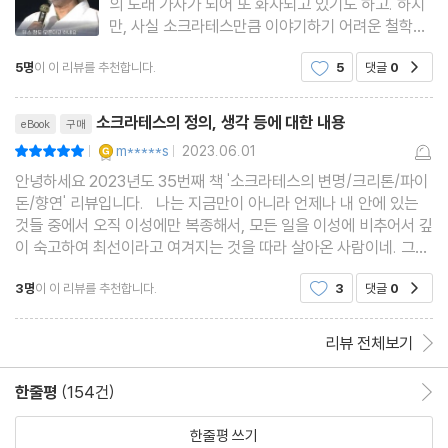
의 노래 가사가 되어 또 화자되고 있기도 하고. 하지
만, 사실 소크라테스만큼 이야기하기 어려운 철학자
도 없을 것이다. 왜냐하면 그는 단 한 권의 책도 쓰지
5명
이 이 리뷰를 추천합니다.
5
댓글
0
공감
않았기 때문이다. 그렇다. 사실 우리가 아는 소크라
테스는 그의 제자인 플라톤이 만들어낸 이미지가 강
리뷰제목
하다. 그렇다면 플
소크라테스의 정의, 생각 등에 대한 내용
eBook
구매
YES마니아 : 골드
m*****s
2023.06.01
평점10점
|
|
안녕하세요 2023년도 35번째 책 '소크라테스의 변명/크리톤/파이
돈/향연' 리뷰입니다. 나는 지금만이 아니라 언제나 내 안에 있는
것들 중에서 오직 이성에만 복종해서, 모든 일을 이성에 비추어서 깊
이 숙고하여 최선이라고 여겨지는 것을 따라 살아온 사람이네. 그런
데 지금 내게 이런 운명이 주어졌다고 해서, 내가 이전에 지켜왔던
3명
이 이 리뷰를 추천합니다.
3
댓글
0
공감
원칙들을 지금 와서 배척할 수는 없네. mobi
리뷰 전체보기
한줄평
(154건)
한줄평 이동
한줄평 쓰기