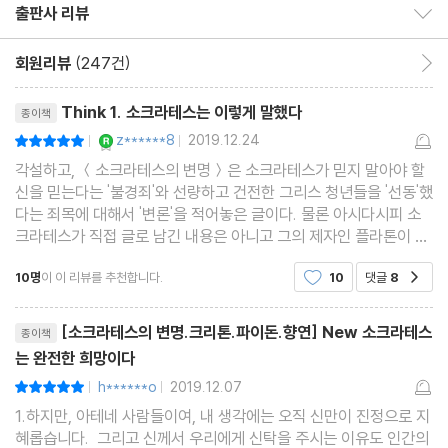
출판사 리뷰
출판사 리뷰 보이기/감추기
회원리뷰
(247건)
회원리뷰 이동
리뷰제목
Think 1. 소크라테스는 이렇게 말했다
종이책
YES마니아 : 로얄
z******8
2019.12.24
평점10점
|
|
각설하고, ＜소크라테스의 변명＞은 소크라테스가 믿지 말아야 할
신을 믿는다는 '불경죄'와 선량하고 건전한 그리스 청년들을 '선동'했
다는 죄목에 대해서 '변론'을 적어놓은 글이다. 물론 아시다시피 소
크라테스가 직접 글로 남긴 내용은 아니고 그의 제자인 플라톤이 적
어놓은 내용이다. 그렇다고 해서 플라톤이 소크라테스가 하지도 않
10명
이 이 리뷰를 추천합니다.
10
댓글
8
공감
은 말을 적었다는 의심은 할 필요가 없다. 왜
리뷰제목
[소크라테스의 변명.크리톤.파이돈.향연] New 소크라테스
종이책
는 완전한 희망이다
h******o
2019.12.07
평점10점
|
|
1.하지만, 아테네 사람들이여, 내 생각에는 오직 신만이 진정으로 지
혜롭습니다. 그리고 신께서 우리에게 신탁을 주시는 이유도 인간의