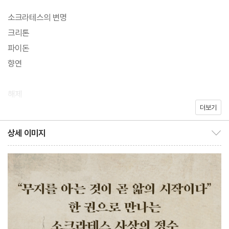
권의 책 ― 『소크라테스의 변명』, 『크리톤』, 『파이돈』 ― 그리고 ‘에
소크라테스의 변명
로스’를 예찬하는 『향연』을 담고 있다. 이 네 권의 책은 『플라톤의
크리톤
대화편』이라고 불리는 25편의 대화편 중 초·중기 저작들이다. <현
파이돈
대지성 클래식> 시리즈에서는 이 네 권의 책의 그리스어 원전을 완
향연
역하여 한 권으로 엮어냈다. 이에 덧붙여 전문 번역가 박문재의 상세
한 주석과 해제를 통해 소크라테스와 플라톤 사상을 더욱 쉽고 자세
해제
하게 만나볼 수 있다.
더보기
연표
상세 이미지
상세 이미지 보이기/감추기