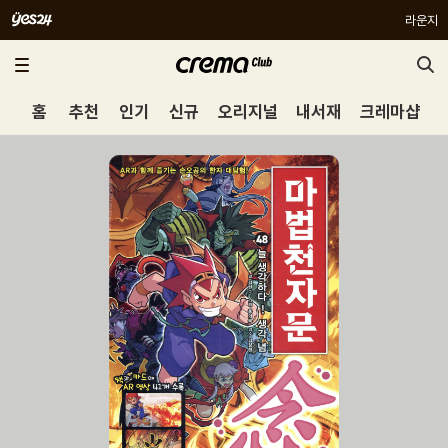
라운지
홈
추천
인기
신규
오리지널
내서재
크레마샵