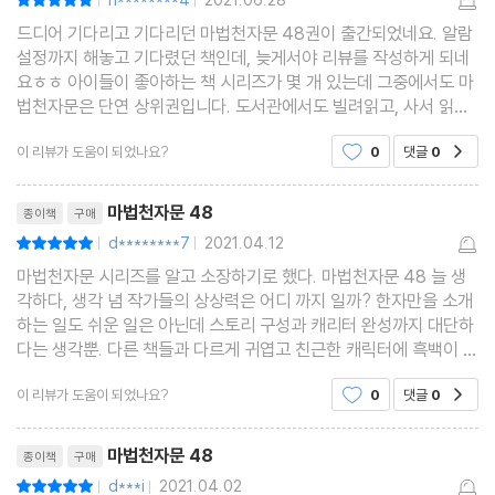
h********4
2021.06.28
|
|
드디어 기다리고 기다리던 마법천자문 48권이 출간되었네요. 알람
설정까지 해놓고 기다렸던 책인데, 늦게서야 리뷰를 작성하게 되네
요ㅎㅎ 아이들이 좋아하는 책 시리즈가 몇 개 있는데 그중에서도 마
법천자문은 단연 상위권입니다. 도서관에서도 빌려읽고, 사서 읽고,
읽은 책 또 읽고... 얼마나 좋아하는지 몰라요. 한자 공부도 되니까
이 리뷰가 도움이 되었나요?
0
댓글
0
공감
참 유익하구나ㅡ생각했는데 기억나는 한자는 없다
리뷰제목
마법천자문 48
종이책
구매
d********7
2021.04.12
평점10점
|
|
마법천자문 시리즈를 알고 소장하기로 했다. 마법천자문 48 늘 생
각하다, 생각 념 작가들의 상상력은 어디 까지 일까? 한자만을 소개
하는 일도 쉬운 일은 아닌데 스토리 구성과 캐리터 완성까지 대단하
다는 생각뿐. 다른 책들과 다르게 귀엽고 친근한 캐릭터에 흑백이 아
닌 칼라로 이루어져 있어 입체감과 생동감이 느껴지기 때문에 아이
이 리뷰가 도움이 되었나요?
0
댓글
0
공감
들도 좋아하고 어른들고 좋아하는 것이 아닐까란
리뷰제목
마법천자문 48
종이책
구매
d***i
2021.04.02
평점10점
|
|