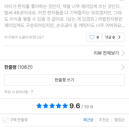
아이가 한자를 좋아하는 것인지, 책을 너무 재미있게 쓰신 것인지...
벌써 48권이네요. 이전 한자들을 다 기억할지는 모르겠지만, 그래
도 지식을 쌓을 수 있을 것 같아요. (남는 게 있겠죠.) 마법천자문은
재미있게도 구성되어있지만, 손오공이 등 캐릭터도 너무 귀여워요.
생각 념(念)이란 한자로 풀어가는 48번째 이야기 너무 흥미롭고 재
이 리뷰가 도움이 되었나요?
0
댓글
0
공감
미있어요. 한 번
리뷰 전체보기
한줄평
(108건)
한줄평 이동
한줄평 쓰기
작성 시 유의사항
9.6
총 평점 9.6점
/ 10.0
구매 한줄평
최근순
추천순
별점순