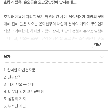
호킹과 탐욕, 손오공은 오만군단장에 맞서는데….
호킹과 탐욕이 자리를 옮겨 싸우러 간 사이, 울렁세에게 희망의 꽃에
대해 전해 들은 샤오는 온화천왕의 대업과 천세의 계획이 무엇인지
깨닫고 기뻐한다. 하지만 기쁨도 잠시, 희망의 정원에 손오공 일행이
나타나고, 샤오는 모습이 달라진 삼장을 보고 혼란스러워한다. 손오
더보기
공에게 암흑상제가 잠들어 있다는 사실을 전해 들었음에도 불구하
고 삼장을 쉽게 받아들이지 못하는데, 그러던 중 오만군단장에게 크
목차
목차 보이기/감추기
게 당한 호킹과 탐욕이 손오공 일행과 샤오 일행 앞에 날아온다.
1. 완벽한 마법천자문
뒤이어 등장한 오만군단장은 샤오를 내놓는다면 목숨만은 살려 주
2. 친구란?
겠다며 모두를 협박하지만, 모두가 오히려 샤오를 감싸며 오만군단
3. 내가 샤오 공주다!
장에 맞선다. 하지만 너무나 강한 오만군단장의 힘에 손오공, 호킹,
4. 너무나 강한 오만군단장
탐욕은 속수무책으로 당하고, 도망치라는 호킹의 말에 샤오와 이랑,
5. 삼장의 기지
삼장은 그곳에서 도망치려 하지만 오만군단장의 부하인 타락한 요
6. 부서진 가면