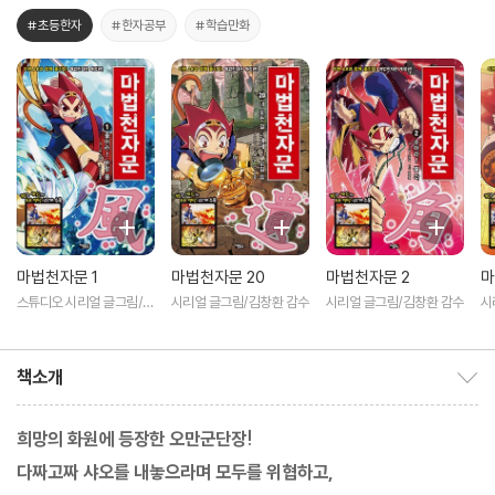
#초등한자
#한자공부
#학습만화
마법천자문 1
마법천자문 20
마법천자문 2
마
스튜디오 시리얼 글그림/김
시리얼 글그림/김창환 감수
시리얼 글그림/김창환 감수
시
창환 감수
책소개
책소개 보이기/감추기
희망의 화원에 등장한 오만군단장!
다짜고짜 샤오를 내놓으라며 모두를 위협하고,