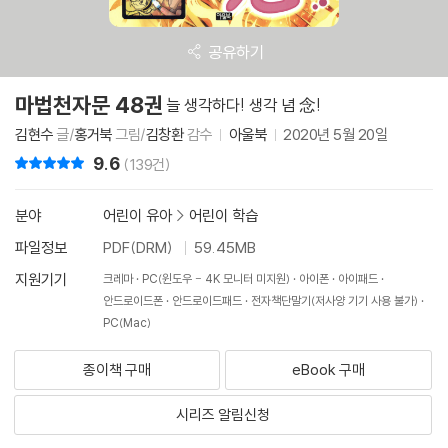
공유하기
마법천자문 48권
늘 생각하다! 생각 념 念!
김현수
글/
홍거북
그림/
김창환
감수
아울북
2020년 5월 20일
9.6
리뷰 총점
(139건)
분야
어린이 유아
>
어린이 학습
파일정보
PDF(DRM)
59.45MB
지원기기
크레마
PC(윈도우 - 4K 모니터 미지원)
아이폰
아이패드
안드로이드폰
안드로이드패드
전자책단말기(저사양 기기 사용 불가)
PC(Mac)
종이책 구매
eBook 구매
시리즈 알림신청