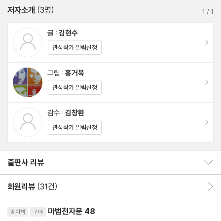
저자소개
(3명)
1
/
1
글 :
김현수
이동
관심작가 알림신청
그림 :
홍거북
이동
관심작가 알림신청
감수 :
김창환
이동
관심작가 알림신청
출판사 리뷰
출판사 리뷰 보이기/감추기
회원리뷰
(31건)
회원리뷰 이동
리뷰제목
마법천자문 48
종이책
구매
평점10점