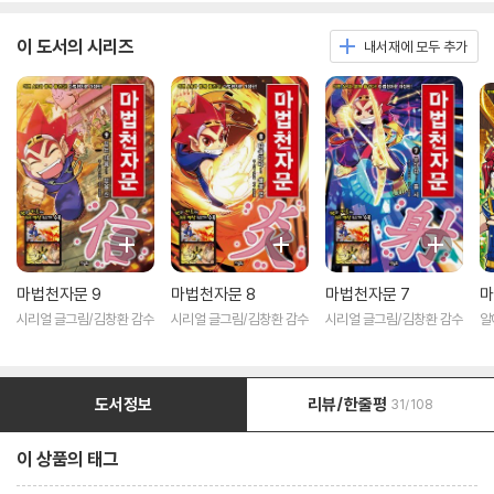
이 도서의 시리즈
내서재에 모두 추가
마법천자문 9
마법천자문 8
마법천자문 7
마
시리얼 글그림/김창환 감수
시리얼 글그림/김창환 감수
시리얼 글그림/김창환 감수
알
림
도서정보
리뷰/한줄평
31/108
이 상품의 태그