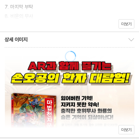
정의 공간 空間 마법에 막히고 만다. 그러던 중, 오만군단장에 의해
7. 마지막 부탁
탐욕의 가면이 깨지자 탐욕은 슬픈 과거를 떠올리며 기억을 되찾는
8. 비운의 무사
데…. 과연 탐욕의 잃어버린 과거는 무엇일까요? 48권을 기대해 주
더보기
9. 새로운 예언
세요!
10. 균열의 시작
상세 이미지
상세 이미지 보이기/감추기
· 편집 후기
· 마법천자문 퀴즈
· 한자 쓰기 연습장
더보기