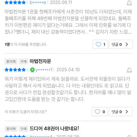
b*****e
2020.06.11
|
|
마법천자문 1권을 첫째조카에게 사준것이 10년도 더되었는데, 이제
둘째조카를 위해 48번째 마법천자문을 선물하게 되었네요. 둘째조
카가 이번편은 재미가 없다는거예요. 그래서 이제 만화를 보기에 다
컸나?했더니, 재미 대신 감동적이었다면서...^^ 갑자기 자란 느낌이
드네요. 제가 어릴때는 만화보는것을 그리 달가워하지 않았는데, 이
1명
이 이 리뷰를 추천합니다.
1
댓글
0
공감
제 학습만화라는 이름으로 출간되는 책들이 참
리뷰제목
마법천자문
종이책
구매
YES마니아 : 로얄
y******1
2025.04.16
평점10점
|
|
뭐가 이렇게 재미있어서 계속 읽을까요. 도서관책 외울듯이 읽다가
사달라고 해서 사게 되었습니다. 다 아는 내용인데도 또 읽고요. 단
권으로 사다가 전집 완성할것같기도 합니다. 한자어를 꽤나 많이 알
고있긴한데 도움을 받는 것 같기는 합니다.
이 리뷰가 도움이 되었나요?
0
댓글
0
공감
리뷰제목
드디어 48권이 나왔네요!
종이책
구매
평점10점