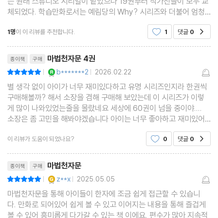
는 원래 스튜디오 시리얼이 맡았으나 19권부터 작가진들이 모두 교
체되었다. 학습만화로서는 예림당의 Why? 시리즈와 더불어 엄청
난 성공작인데, 대학생의 ＜맨큐 경제학＞과 ＜KREYSZIG 공업
1명
이 이 리뷰를 추천합니다.
1
댓글
0
공감
수학＞을 능가하는 학습만화 덕후들의 성전이다. 2008년 하반
리뷰제목
마법천자문 4권
종이책
구매
YES마니아 : 로얄
b*******2
2026.02.22
평점10점
|
|
별 생각 없이 아이가 너무 재미있다하고 유명 시리즈인지라 한권씩
구매해볼까? 해서 소장을 겸해 구매해 보았는데 이 시리즈가 이렇
게 많이 나와있었는줄을 몰랐네요 세상에 60권이 넘을 중이야....
소장은 좀 고민을 해봐야겠습니다 아이는 너무 좋아하고 재미있어
하며 읽는 중입니다
이 리뷰가 도움이 되었나요?
0
댓글
0
공감
리뷰제목
마법천자문
종이책
구매
YES마니아 : 골드
z**x
2025.05.05
평점10점
|
|
마법천자문을 통해 아이들이 한자에 조금 쉽게 접근할 수 있습니
다. 만화로 되어있어 쉽게 볼 수 있고 이어지는 내용을 통해 즐겁게
볼 수 있어 흥미롭게 다가갈 수 있는 책 이에요. 편수가 많아 지속적