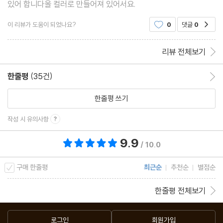
있어 합니다올 컬러로 만들어져 있어서요.
이 리뷰가 도움이 되었나요?
0
댓글
0
공감
리뷰 전체보기
한줄평
(35건)
한줄평 이동
한줄평 쓰기
작성 시 유의사항
9.9
총 평점 9.9점
/ 10.0
구매 한줄평
최근순
추천순
별점순
한줄평 전체보기
로그인
회원가입