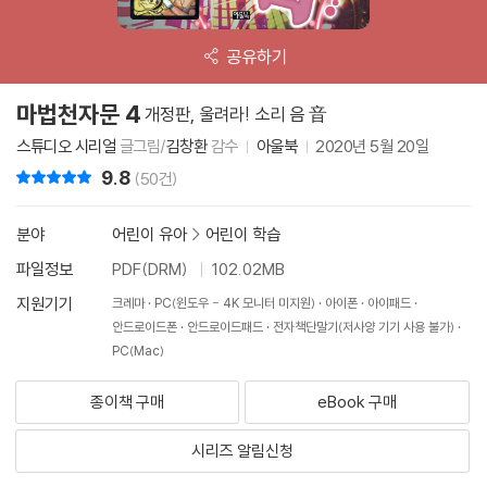
공유하기
마법천자문 4
개정판, 울려라! 소리 음 音
스튜디오 시리얼
글그림/
김창환
감수
아울북
2020년 5월 20일
9.8
리뷰 총점
(50건)
분야
어린이 유아
>
어린이 학습
파일정보
PDF(DRM)
102.02MB
지원기기
크레마
PC(윈도우 - 4K 모니터 미지원)
아이폰
아이패드
안드로이드폰
안드로이드패드
전자책단말기(저사양 기기 사용 불가)
PC(Mac)
종이책 구매
eBook 구매
시리즈 알림신청