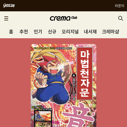
라운지
홈
추천
인기
신규
오리지널
내서재
크레마샵