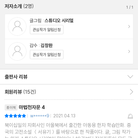
저자소개
(2명)
1
/
1
글그림 :
스튜디오 시리얼
이동
관심작가 알림신청
감수 :
김창환
이동
관심작가 알림신청
출판사 리뷰
출판사 리뷰 보이기/감추기
회원리뷰
(15건)
회원리뷰 이동
리뷰제목
마법천자문 4
종이책
w******9
2021.04.13
평점10점
|
|
북이십일의 자회사인 아울북에서 출간한 아동용 한자 학습만화. 중
국의 고전소설 ＜서유기＞를 바탕으로 한 작품이다. 글, 그림 작가