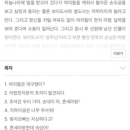
하늘나라에 벌을 받으러 갔다가 여의필을 깨워서 돌아온 손오공을
보고 삼장과 동자는 물론 보리도사와 쌀도사는 까무러치게 놀라고
만다. 그리고 정신을 차릴 여유도 없이 여의필이 한자 마법 실력을
보여 준다며 소동이 일어난다. 그리고 잠시 후 선원에 낯선 인물이
찾아온다. 보리도사가 ‘공주님’이라고 부른 빨강 망토의 손님은 마법
천자문 초석에 대해 말하고는 옥황상제와의 약속 시간을 알려주고
더보기
사라진다. 과연 이 빨간 망토의 손님은 누구이고, 마법천자문 초석은
무엇일까? 앞으로 손오공과 친구들에게는 어떤 일이 일어나게 될
목차
목차 보이기/감추기
까?
1. 여의필은 개구쟁이?
2. 마법천자문의 초석이 발견되다.
3. 초석은 우리 거야. 손대지 마, 혼세마왕!
4. 지하미궁은 너무 무서워!
5. 동자오빠는 자상하다고!
6. 혼세마왕한테 속았어!