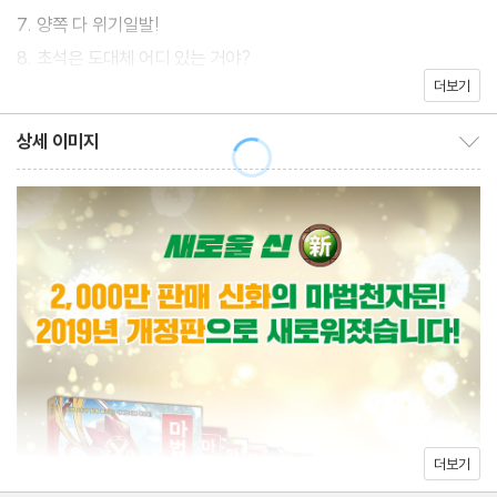
7. 양쪽 다 위기일발!
8. 초석은 도대체 어디 있는 거야?
더보기
9. 동자오빠 파이팅!
10. 출현, 전설의 마수!
상세 이미지
상세 이미지 보이기/감추기
*마법천자문 5권 미리보기
*마법천자문 퀴즈
*한자 쓰기 연습장
더보기