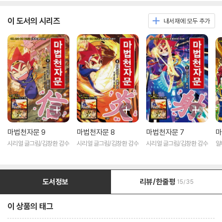
이 도서의 시리즈
내서재에 모두 추가
마법천자문 9
마법천자문 8
마법천자문 7
마
시리얼 글그림/김창환 감수
시리얼 글그림/김창환 감수
시리얼 글그림/김창환 감수
알
림
도서정보
리뷰/한줄평
15/35
이 상품의 태그