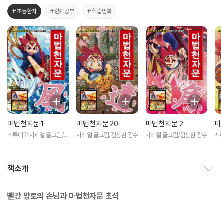
#초등한자
#한자공부
#학습만화
마법천자문 1
마법천자문 20
마법천자문 2
마
스튜디오 시리얼 글그림/김
시리얼 글그림/김창환 감수
시리얼 글그림/김창환 감수
시
창환 감수
책소개
책소개 보이기/감추기
빨간 망토의 손님과 마법천자문 초석