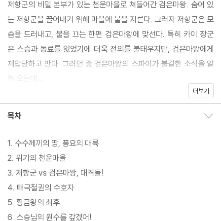
저항군의 비밀 본부가 있는 천운마을로 쳐들어간 검은마왕. 숨어 있
는 저항군을 끌어내기 위해 마을에 불을 지른다. 그러자 저항군은 모
습을 드러내고, 불을 끄는 한편 검은마왕에 맞선다. 특히 카이 장군
은 스승과 동료를 잃었기에 더욱 전의를 불태우지만, 검은마왕에게
제압당하고 만다. 그러던 중 검은마왕의 스파이가 불길한 소식을 알
려 오는데….
더보기
한편 황금왕을 물리친 손오공 일행은 태극철권의 신전에 도착한다.
목차
목차 보이기/감추기
신전이 텅 비어 있어 실망을 하지만, 잠시 후 등장한 태극철권 수호
자의 작고 귀여운 모습에 실소를 터트린다. 그러다 손오공의 장난스
1. 수수께끼의 땅, 풍요의 대륙
러운 공격에 수호자는 놀라운 변화를 보이는데…. 천운마을과 저항
2. 위기의 천운마을
군은 검은마왕에게 무사할 수 있을까? 손오공은 태극철권을 찾고
3. 저항군 vs 검은마왕, 대격돌!
지도를 얻을 수 있을까?
4. 태극철권의 수호자
5. 황금왕의 최후
6. 스승님의 원수를 갚겠어!