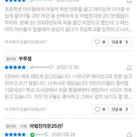
d********7
2021.03.08
|
|
초등학생 아이들에게 어떻게 하면 만화를 쉽고 재미있게 다가갈 수
있게 할까?를 고민 하던 중 선택하게 된 마법천자문 25 (빈틈없이
막아라. 방패 순) 2003년도에 처음 출간 되었다고 했는데 그 때는
아직 아이들이 없을때라 관심이 없다가 초등학교를 입학하고 나서
관심을 가지게 되었습니다. 만화로 구성되어 있고 아이들에게 익숙
이 리뷰가 도움이 되었나요?
0
댓글
0
공감
한 손오공 캐릭터로 별 거부감 없이 다가갈 수 있
리뷰제목
꾸루잼
종이책
d********7
2020.12.30
평점10점
|
|
1권부터 계속 재밌게 읽고있습니다. 너무너무 재미있고요 한문 읽고
외우고 쓰기 잘됩니다. 너무너무 재밌습니다 어린아이들이 좋아할
거같네요!! 학교 도서관에서 처음 봤을때부터 재밌어서 시리즈 계속
읽고 있습니다. 저의 친구들도 좋아하고 그래서 같이 보기도 할 정도
로 인기가 많습니다. !!!!!!!!!!!!! 진짜 한자 익히기에 너무너무 좋고
이 리뷰가 도움이 되었나요?
0
댓글
0
공감
요 기본 배경지식도 늘어나는
리뷰제목
마법천자문25권!
종이책
구매
YES마니아 : 로얄
l****5
2020.08.26
평점10점
|
|