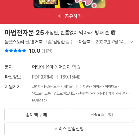
공유하기
마법천자문 25
개정판, 빈틈없이 막아라! 방패 순 盾
올댓스토리
글/
홍거북
그림/
김창환
감수
아울북
2020년 7월 14일
저자/출판사 더보기/감추기
10.0
리뷰 총점
(11건)
분야
어린이 유아
>
어린이 학습
파일정보
PDF(DRM)
169.15MB
지원기기
크레마
PC(윈도우 - 4K 모니터 미지원)
아이폰
아이패드
안드로이드폰
안드로이드패드
전자책단말기(저사양 기기 사용 불가)
PC(Mac)
종이책 구매
eBook 구매
시리즈 알림신청