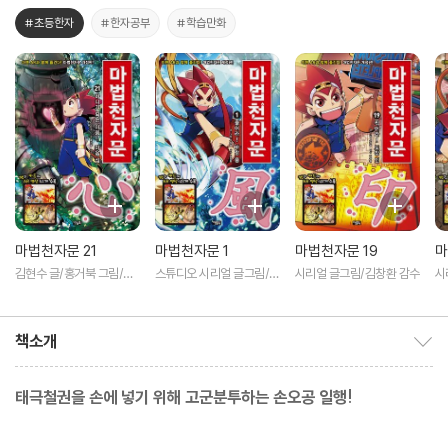
#초등한자
#한자공부
#학습만화
마법천자문 21
마법천자문 1
마법천자문 19
마
김현수 글/홍거북 그림/김
스튜디오 시리얼 글그림/김
시리얼 글그림/김창환 감수
시
창환 감수
창환 감수
책소개
책소개 보이기/감추기
태극철권을 손에 넣기 위해 고군분투하는 손오공 일행!