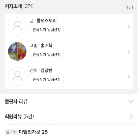
저자소개
(3명)
1
/
1
글 :
올댓스토리
이동
관심작가 알림신청
그림 :
홍거북
이동
관심작가 알림신청
감수 :
김창환
이동
관심작가 알림신청
출판사 리뷰
출판사 리뷰 보이기/감추기
회원리뷰
(5건)
회원리뷰 이동
리뷰제목
마법천자문 25
종이책
평점10점