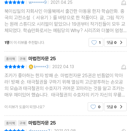
w******9
2021.04.25
|
|
북이십일의 자회사인 아울북에서 출간한 아동용 한자 학습만화. 중
국의 고전소설 ＜서유기＞를 바탕으로 한 작품이다. 글, 그림 작가
는 원래 스튜디오 시리얼이 맡았으나 19권부터 작가진들이 모두 교
체되었다. 학습만화로서는 예림당의 Why? 시리즈와 더불어 엄청
난 성공작인데, 대학생의 ＜맨큐 경제학＞과 ＜KREYSZIG 공업
1명
이 이 리뷰를 추천합니다.
1
댓글
0
공감
수학＞을 능가하는 학습만화 덕후들의 성전이다. 2008년 하반
리뷰제목
마법천자문 25
종이책
구매
YES마니아 : 골드
k*****3
2022.04.13
평점10점
|
|
조카가 좋아하는 한자 방패 순. 마법천자문 25권은 빈틈없이 막아
라! 방패 순. 태극철권을 구하기 위해 열심히 고군분투하는 손오공
의 모습과 태극철권의 수호자가 귀여운 꼬마라는 것을 알고 조카는
매우 재미있어 했습니다. 태극철권의 수호자의 키가 자신의 무릎에
도 미치지 못하는 모습에 웃고 마는 손오공과 그런 손오공의 공격을
이 리뷰가 도움이 되었나요?
0
댓글
0
공감
받아내며 자꾸 놀라운 변화를 보이는 수호자의
리뷰제목
마법천자문 25
종이책
구매
평점10점