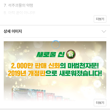
7. 석주괴물의 약점
8. 아직 끝이 아니야!
더보기
9. 지면 안 돼, 아티스!
10. 태극철권은 어디로?
상세 이미지
상세 이미지 보이기/감추기
· 마법천자문 26권 미리보기
· 마법천자문 퀴즈
· 한자 쓰기 연습장
더보기