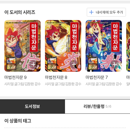
이 도서의 시리즈
내서재에 모두 추가
마법천자문 9
마법천자문 8
마법천자문 7
마
시리얼 글그림/김창환 감수
시리얼 글그림/김창환 감수
시리얼 글그림/김창환 감수
알
림
도서정보
리뷰/한줄평
5/6
이 상품의 태그