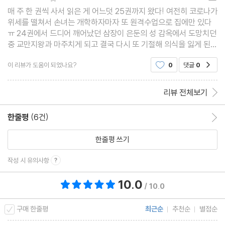
매 주 한 권씩 사서 읽은 게 어느덧 25권까지 왔다! 여전히 코로나가
위세를 떨쳐서 손녀는 개학하자마자 또 원격수업으로 집에만 있다
ㅠ 24권에서 드디어 깨어났던 삼장이 은둔의 성 감옥에서 도망치던
중 교만지왕과 마주치게 되고 결국 다시 또 기절해 의식을 잃게 된다
ㅠ 한편 삼장을 구하기 위한 손오공일행의 모험은 계속된다. 은둔을
이 리뷰가 도움이 되었나요?
0
댓글
0
공감
성 지도를 구하려다가 태극동굴에 봉인된 태극
리뷰 전체보기
한줄평
(6건)
한줄평 이동
한줄평 쓰기
작성 시 유의사항
10.0
총 평점 10.0점
/ 10.0
구매 한줄평
최근순
추천순
별점순