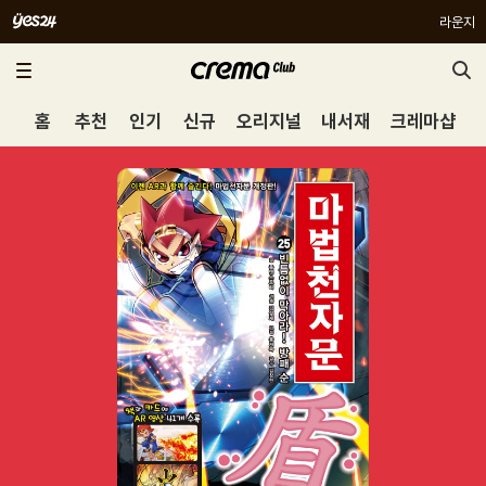
라운지
홈
추천
인기
신규
오리지널
내서재
크레마샵