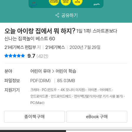
공유하기
오늘 아이랑 집에서 뭐 하지?
1일 1콕! 스마트폰보다
신나는 집콕놀이 베스트 60
21세기북스 편집부
저
21세기북스
2020년 7월 29일
9.7
리뷰 총점
(42건)
분야
어린이 유아
>
어린이 학습
파일정보
PDF(DRM)
85.03MB
지원기기
크레마
PC(윈도우 - 4K 모니터 미지원)
아이폰
아이패드
안드로이드폰
안드로이드패드
전자책단말기(저사양 기기 사용 불가)
PC(Mac)
종이책 구매
eBook 구매