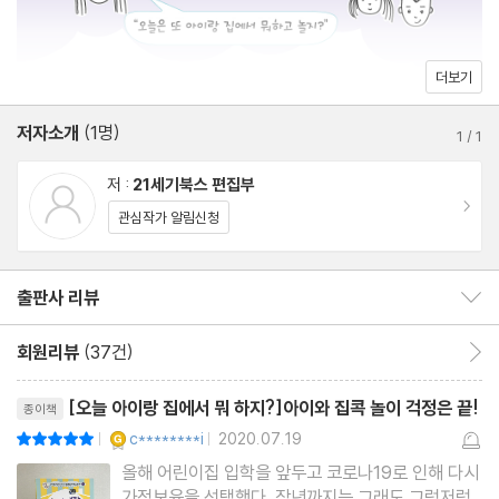
야광 물감 놀이
[워크 활동] 낮에 노래하는 새, 밤에 노래하는 새
더보기
컬러 습자지로 그린 자화상
저자소개
(1명)
도플갱어 전신 인형
1
/
1
지퍼백 초상화
저 :
21세기북스 편집부
장난감 자동차 세차장
이동
관심작가 알림신청
*콕!PLAY 집에서 즐기는 키즈 카페 직업 체험관
출판사 리뷰
출판사 리뷰 보이기/감추기
몸도 마음도 튼튼해져요!
회원리뷰
(37건)
회원리뷰 이동
Part2. 활동 놀이
리뷰제목
[오늘 아이랑 집에서 뭐 하지?]아이와 집콕 놀이 걱정은 끝!
종이책
아기 펭귄 숨바꼭질 놀이
YES마니아 : 골드
c********i
2020.07.19
평점10점
|
|
동물 농장 우유 짜기
올해 어린이집 입학을 앞두고 코로나19로 인해 다시
가정보육을 선택했다. 작년까지는 그래도 그럭저럭