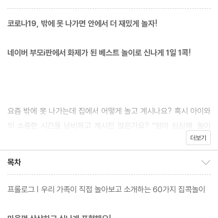
코로나19, 밖에 못 나가면 안에서 더 재밌게 놀자!
네이버 부모i판에서 화제가 된 베스트 놀이로 신나게 1일 1콕!
요즘 밖에 못 나가는데 집에서 어떻게 놀고 계시나요? 혹시 아이와
의 소중한 시간을 낭비하고 계시진 않은가요? “엄마 심심해. 놀아
더보기
줘!”라는 말에 더 이상 당황하지 말고 “오늘 1콕 할까?” 말해보세요.
네이버 부모i 판에서 코로나19 기간 동안 진행된 “지금 아이랑 뭐 하
목차
목차 보이기/감추기
지? 방콕24시 시간순삭 집콕놀이” 이벤트에 달린 2000여 개의 댓
글 중 가장 반응이 좋았던 60가지 놀이를 엄선했습니다. 간단한 10
프롤로그 | 우리 가족이 직접 놀아보고 소개하는 60가지 집콕놀이
분 놀이부터 하루 종일 놀 수 있는 체험 활동까지 60개의 다양한 놀
이가 준비되어 있답니다. 창의력이 쑥쑥 자라는 미술 놀이, 집에서도