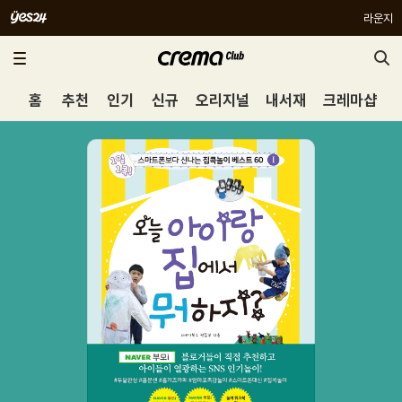
라운지
홈
추천
인기
신규
오리지널
내서재
크레마샵