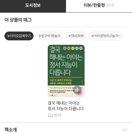
도서정보
리뷰/한줄평
37/5
이 상품의 태그
#아이오감깨우기
#방구석1평놀이
#SNS화제
#아이랑뭐하고놀지?
결국 해내는 아이는
정서 지능이 다릅니다
김소연 저
책소개
책소개 보이기/감추기