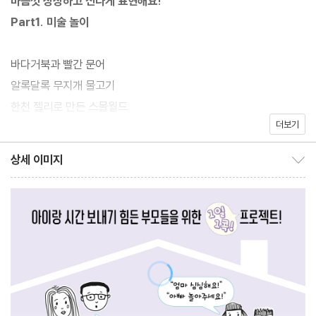
마음껏 상상하고 신나게 표현해요!
신나게 몸을 움직일 수 있는 활동 놀이, 두뇌와 논리력이 발달하는
Part1. 미술 놀이
과학 놀이와 감수성이 깨어나는 요리 놀이까지 한 권에 모두 담았습
니다. 60여 명의 블로거가 직접 놀아보고 추천하고, 아이들이 열광
바다거북과 빨간 문어
하는 집콕놀이. 이제 더 이상 아이랑 뭐 하고 놀지 고민하지 마세요!
알록달록 무지개 물고기
한천 젤리로 만든 스몰월드
더보기
[워크 활동] 깊고 깊은 바닷속 친구들
상세 이미지
상세 이미지 보이기/감추기
화장솜 꽃다발
헬륨 풍선 열기구
아코디언 입체 카드
[워크 활동] 세계 곳곳 여행하고 싶은 장소를 콕!
알록달록 코인티슈 애벌레
골판지 상자 새집