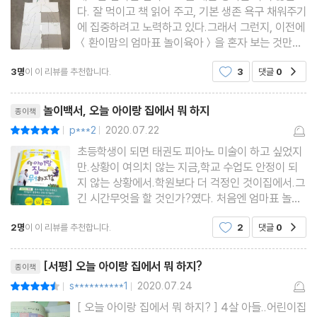
우리 가족 미용실 놀이
다. 잘 먹이고 책 읽어 주고, 기본 생존 욕구 채워주기
꼬마 소방관 체험
에 집중하려고 노력하고 있다.그래서 그런지, 이전에
＜환이맘의 엄마표 놀이육아＞을 혼자 보는 것만으
고슴도치 물풍선 터트리기
로도 너무 즐거워했다. 물론 그 안에 있는 놀이들을
3명
이 이 리뷰를 추천합니다.
3
댓글
0
공감
거의 다 해 본 것도 당연하다.이 세상은 양과 음이 있
으니, 다행히 게으른 엄마를 대신할 손 재주 많은 다
*콕!PLAY 엄마 아빠 어린 시절 추억의 놀이
리뷰제목
정한 아빠가 있
놀이백서, 오늘 아이랑 집에서 뭐 하지
종이책
p***2
2020.07.22
평점10점
궁금한 게 잔뜩 생겼어요!
|
|
초등학생이 되면 태권도 피아노 미술이 하고 싶었지
Part3. 과학 놀이
만.상황이 여의치 않는 지금,학교 수업도 안정이 되
지 않는 상황에서.학원보다 더 걱정인 것이집에서.그
물과 불에 드러나는 비밀 편지
긴 시간무엇을 할 것인가?였다. 처음엔 엄마표 놀이
를 하나씩 했지만.엄마의 아이디어 고갈, 체력 저하
3D 홀로그램 프로젝터
2명
이 이 리뷰를 추천합니다.
2
댓글
0
공감
등등의 이유로학습지, 엄마표 놀이, 다음은 미디어
우르릉 쾅 화산 폭발 실험
시청이었다. 점점 늘어가는 미디어와의 조우 시간.처
리뷰제목
[워크 활동] 우리 집의 산성 물질과 염기성 물질
음엔 30분에서 1시간
[서평] 오늘 아이랑 집에서 뭐 하지?
종이책
s**********1
2020.07.24
평점9점
|
|
수정 만들기
[ 오늘 아이랑 집에서 뭐 하지? ] 4살 아들..어린이집