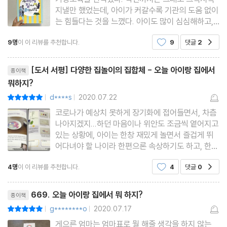
열두 띠 동물 손가락 축구
지낼만 했었는데, 아이가 커갈수록 기관의 도움 없이
[워크 활동] 푸른 초원이 펼쳐진 농장의 동물들
는 힘들다는 것을 느꼈다. 아이도 많이 심심해하고,
교육적으로도 다른 아이들에 비해 많이 부족하지 않
9명
이 이 리뷰를 추천합니다.
9
댓글
2
공감
을까 걱정도 되고… 그래도 작년까지는 바깥 활동도
병뚜껑 컬링
자주 해서 덜 답답했는데, 지금은 바이러스의 위협
리뷰제목
농구 골대 덩크슛 놀이
때문에 바깥 활동의
[도서 서평] 다양한 집놀이의 집합체 - 오늘 아이랑 집에서
종이책
빨래 건조대 스피드 게임
뭐하지?
미니 볼링장
d****s
2020.07.22
평점10점
|
|
[워크 활동] 우리 가족 올림픽 대회
코로나가 예상치 못하게 장기화에 접어들면서, 차츰
나아지겠지...하던 마음이나 위안도 조금씩 옅어지고
있는 상황에, 아이는 한창 재밌게 놀면서 즐겁게 뛰
손바닥 발바닥 색종이 게임
어다녀야 할 나이라 한편으론 속상하기도 하고, 한편
스파이더맨 거미줄 통과 놀이
으로 아이가 안쓰럽기도 해서, 종종 집에서 엄마표
4명
이 이 리뷰를 추천합니다.
4
댓글
0
공감
놀이를 하곤 했는데...늘 창의적인 놀이 아이디어가
휴지심 구슬 미끄럼틀
한계에 있었던 것 같다.신나는 집콕 놀이가 총 60가
색깔 블록 코딩 게임
리뷰제목
지나 되는데, 사실
669. 오늘 아이랑 집에서 뭐 하지?
종이책
[워크 활동] 끈적끈적 거미줄 미로 탈출
g********o
2020.07.17
평점10점
|
|
게으른 엄마는 엄마표로 뭘 해줄 생각을 하지 않는