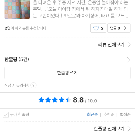
을 다녀온 후 주중 저녁 시간, 온종일 놀아줘야 하는
자석으로 운전하는 자동차 놀이
주말.... '오늘 아이랑 집에서 뭐 하지?' 매일 하게 되
움직이는 슬라임
는 고민이었다!! 뽀로로와 아기상어, 타요 를 보느라
[워크 활동] 자석에 달라붙는 물건 찾기
태블릿과 스마트폰을 이용하는 시간이 늘어서 어떤
2명
이 이 리뷰를 추천합니다.
2
댓글
0
공감
놀이를 하며 놀아줘야될까 고민이 많은 시기였는데,
이 책의 서평단 모집이 눈에 띄었다. 장난감으로 놀
움직이는 보드마카 그림
아주는 건 한계
리뷰 전체보기
알록달록 우유 마블링
부글부글 라바 램프
한줄평
(5건)
한줄평 이동
[워크 활동] 미래로 보내는 편지
한줄평 쓰기
우유 아이스크림 만들기
작성 시 유의사항
그림자 인형 극장
8.8
총 평점 8.8점
/ 10.0
풍선 호버크라프트
야광 해골 놀이
구매 한줄평
최근순
추천순
별점순
한줄평 전체보기
*콕!PLAY 궁금한 나의 몸, 신체 탐험 놀이