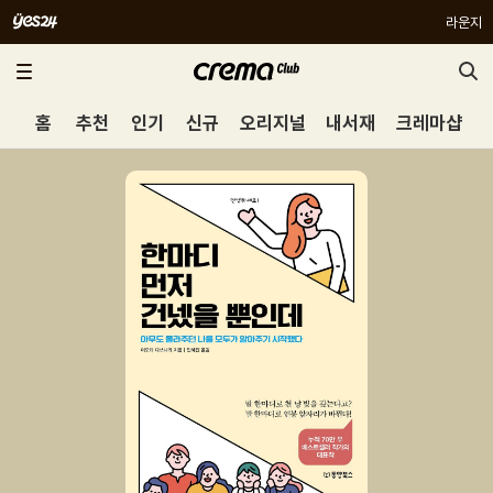
라운지
홈
추천
인기
신규
오리지널
내서재
크레마샵