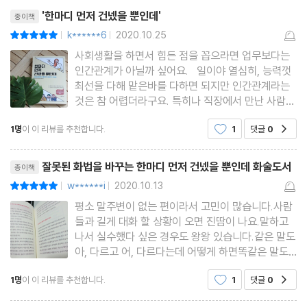
리뷰제목
법칙 6. 공통점이 없으면 없는 대로 질문한다
'한마디 먼저 건넸을 뿐인데'
종이책
O “전 잘 모르는데 어떤 거예요?”
k******6
2020.10.25
평점10점
|
|
X “전 잘 모르는데 축구 좋아하세요?”
사회생활을 하면서 힘든 점을 꼽으라면 업무보다는
법칙 7. 말끝에 ‘○○ 씨는요?’를 붙인다
인간관계가 아닐까 싶어요. 일이야 열심히, 능력껏
최선을 다해 맡은바를 다하면 되지만 인간관계라는
O “저도 좋아해요! ○○ 씨는요?”
것은 참 어렵더라구요. 특히나 직장에서 만난 사람들
X “저도 좋아해요! 그래서 작년에….”
은 더더욱. 길었던 육아휴직을 끝내고 다시 직장으
법칙 8. 의견이 아니라 취향을 묻는다
1명
이 이 리뷰를 추천합니다.
1
댓글
0
공감
로 나가야하는 순간, 일에 대한 걱정보다는 사람들과
의 관계를 먼저 생각하고 벌써부터 스트레스가 밀려
O “저는 간장 베이스를 좋아해요.”
리뷰제목
오니 이것만큼
잘못된 화법을 바꾸는 한마디 먼저 건넸을 뿐인데 화술도서
종이책
X “에이, 그곳은 별로예요.”
w******i
2020.10.13
평점10점
|
|
법칙 9. 적당히 사적인 질문을 던진다
평소 말주변이 없는 편이라서 고민이 많습니다.사람
O “이름이 멋져요. 누가 지으셨나요?”
들과 길게 대화 할 상황이 오면 진땀이 나요.말하고
X “헉! 제 친구랑 이름이 같아요.”
나서 실수했다 싶은 경우도 왕왕 있습니다.같은 말도
아, 다르고 어, 다르다는데 어떻게 하면똑같은 말도
더 의미있게 전달 할 수 있을까요?'한마디 먼저 건넸
3장. “어떻게 말해야 인간관계가 편안해질까?”
1명
이 이 리뷰를 추천합니다.
1
댓글
0
공감
을 뿐인데'에 소개되어 있는 '사람의마음을 얻는 36
- 섣불리 수습하다 실수하는 9가지 상황별 대처법
가지 호감 대화법'을 살펴보았어요.이 화술도서는 7
리뷰제목