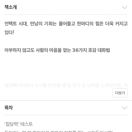
책소개
책소개 보이기/감추기
언택트 시대, 만남의 기회는 줄어들고 한마디의 힘은 더욱 커지고
있다!
아부하지 않고도 사람의 마음을 얻는 36가지 호감 대화법
엘리베이터에서 상사를 만났을 때 일 초가 일 년처럼 느껴진다면, 거
더보기
래처 사람과의 미팅이 있는 날마다 밤잠을 설친다면, 일은 열심히 하
는데 어쩐지 인정받지 못한다는 생각이 든다면, 부족한 사회성 때문
목차
목차 보이기/감추기
에 고민하고 있다면 이 책을 읽어보자. 이 책이 소개하는 간단한 법
칙과 기술만 터득한다면 능수능란하게 ‘말’을 잘해서 떼돈을 벌지는
‘잡담력’ 테스트
못하더라도, 적어도 말 한마디가 부족해서 손해 보는 일은 절대 없을