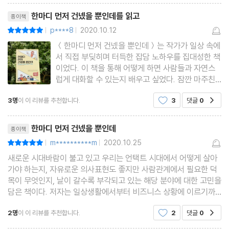
법칙 1. 대답하기 쉽도록 질문한다
리뷰제목
한마디 먼저 건넸을 뿐인데를 읽고
종이책
O “지난번에 말한 일은 잘돼요?”
p****8
2020.10.12
평점10점
|
|
X “요즘 어때요?”
＜한마디 먼저 건넸을 뿐인데＞는 작가가 일상 속에
법칙 2. ‘취미가 뭐예요?’라고 묻지 않는다
서 직접 부딪히며 터득한 잡담 노하우를 집대성한 책
O “최근에 빠져 있는 게 있나요?”
이었다. 이 책을 통해 어떻게 하면 사람들과 자연스
럽게 대화할 수 있는지 배우고 싶었다. 잠깐 마주친
X “○○ 씨는 취미가 뭐예요?”
사람과 어떤 질문과 답변을 하느냐에 따라서 일회성
법칙 3. 공격처럼 느껴지는 단어는 삼간다
3명
이 이 리뷰를 추천합니다.
3
댓글
0
공감
만남으로 끝날 수도 있고, 친밀한 관계를 형성할 수
O “특별한 비결이 있나요?”
도 있기 때문에, 요즘같이 비대면 시대에 말하기 기
리뷰제목
술은 꼭 필요한 능력이
X “유달리 고집하는 게 있나요?”
한마디 먼저 건넸을 뿐인데
종이책
법칙 4. 갑자기 이유를 물어보면 곤란하다
m**********m
2020.10.25
평점10점
|
|
O “어떤 상황이었어요?”
새로운 시대바람이 불고 있고 우리는 언택트 시대에서 어떻게 살아
가야 하는지, 자유로운 의사표현도 좋지만 사람관계에서 필요한 덕
X “왜 그랬어요?”
목이 무엇인지, 날이 갈수록 부각되고 있는 해당 분야에 대한 고민을
법칙 5. 타인이 아닌 서로에 대해 질문한다
담은 책이다. 저자는 일상생활에서부터 비즈니스 상황에 이르기까
지, 개인들이 할 수 있는 대화법이나 화술 등 말 자체가 어떻게 표현
O “혹시 카레 좋아하세요?”
2명
이 이 리뷰를 추천합니다.
2
댓글
0
공감
되며 이를 긍정적인 방향이나 성공적인 결과를 위
X “혹시 그분 아세요?”