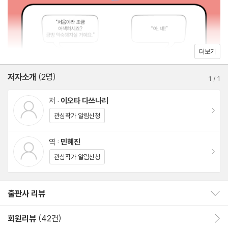
O “어차피 답은 상대에게 있어요.”
X “조언이 필요한 거 아닌가요?”
특징 5. 너무 ‘열심히’ 리액션을 한다
O “잘 듣고 있다고 표정으로 말해요.”
더보기
X “한마디도 놓치지 않고 반응해요.”
저자소개
(2명)
특징 6. 잡담을 먼저 끝내지 못한다
1
/
1
O “잡담은 적당한 때에 끝내요.”
저 :
이오타 다쓰나리
X “상대가 먼저 끝내길 기다려요.”
이동
관심작가 알림신청
특징 7. 내향적인 성격 탓이라고 생각한다
O “잡담은 ‘익숙함’의 문제예요.”
역 :
민혜진
이동
X “성격을 바꿔야 해요.”
관심작가 알림신청
2장. “어떤 질문을 해야 친해질 수 있을까?”
출판사 리뷰
출판사 리뷰 보이기/감추기
- 선을 지키며 대화를 리드하는 9가지 질문법
회원리뷰
(42건)
회원리뷰 이동