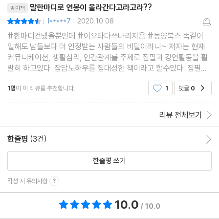
0만 부 베스트셀러라
말한마디로 연봉이 올라간다고라고라??
종이책
상황 1. 상대의 말에 반론하고 싶을 때
l*****7
2020.10.08
평점9점
|
|
O “○○ 씨는 어떻게 생각해요?”
#한마디건넸을뿐인데 #이오타다쓰나리지음 #동양북스 똑같이
일해도 남들보다 더 인정받는 사람들의 비밀이라니~ 저자는 현재
X “글쎄요. 전 생각이 다른데….”
커뮤니케이션, 생활심리, 인간관계를 주제로 집필과 강연활동을 활
상황 2. 조언을 해줄지 말지 고민될 때
발히 하고있다. 잡담노하우를 집대성한 책이라고 할수있다. 집필한
O “그렇군요. 걱정이겠어요.”
책은 누적판매수가 무려 70만부를 달성하였다. 친근하고 가까워지
1명
이 이 리뷰를 추천합니다.
1
댓글
0
공감
는 소통하는 대화법으로 '한마디의 기술'을 배워보자. 어떤
X “아, 그럴 땐 말이에요.”
상황 3. 할 말이 다 떨어졌을 때
리뷰 전체보기
O 재미있는 화제를 다시 꺼낸다.
X 말하고 있던 걸 계속 말한다.
한줄평
(3건)
한줄평 이동
상황 4. 상대가 했던 말이 기억 안 날 때
한줄평 쓰기
O “어떤 파트라고 하셨죠?”
X “디자이너라고 하셨죠? 아, 아니구나!”
작성 시 유의사항
상황 5. 선 넘는 질문을 받았을 때
10.0
총 평점 10.0점
/ 10.0
O “보통의 경우는 어떻죠?”