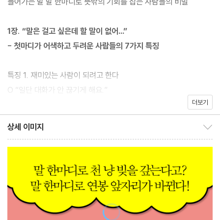
들어가는 말 말 한마디로 뜻밖의 기회를 잡는 사람들의 비밀
것이다. 이 책은 출간 후 반년 만에 5만 부가 판매되면서 큰 인기를
얻었으며, 사람과의 만남이 줄어들면서 말 한마디의 영향력이 더욱
1장. “말은 걸고 싶은데 할 말이 없어…”
커진 언택트 시대에 ‘말 때문에 손해 보고 싶지 않다면 반드시 참고
- 첫마디가 어색하고 두려운 사람들의 7가지 특징
해야 할 책’으로 더욱 주목받았다.
특징 1. 재미있는 사람이 되려고 한다
O “일단 대화가 안 끊기게 해요.”
더보기
X “상대가 지루하지 않도록 노력해요.”
특징 2. 정보를 주는 사람이 되려고 한다
상세 이미지
상세 이미지 보이기/감추기
O “감정을 주고받아야 친해져요.”
X “유익한 사람이 되고 싶어요.”
특징 3. 어제 본 뉴스 이야기만 자꾸 한다
O “내가 어제 겪었던 일을 말해요.”
X “모두가 아는 뉴스 이야기를 해요.”
특징 4. 고민을 말하면 해결해주려고 한다