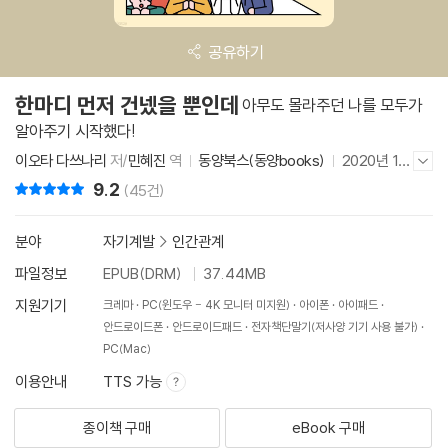
공유하기
한마디 먼저 건넸을 뿐인데
아무도 몰라주던 나를 모두가
알아주기 시작했다!
이오타 다쓰나리
저/
민혜진
역
동양북스(동양books)
2020년 11
저자/출판사 더보기/감추기
월 9일
9.2
리뷰 총점
(45건)
분야
자기계발
>
인간관계
파일정보
EPUB(DRM)
37.44MB
지원기기
크레마
PC(윈도우 - 4K 모니터 미지원)
아이폰
아이패드
안드로이드폰
안드로이드패드
전자책단말기(저사양 기기 사용 불가)
PC(Mac)
이용안내
TTS 가능
종이책 구매
eBook 구매