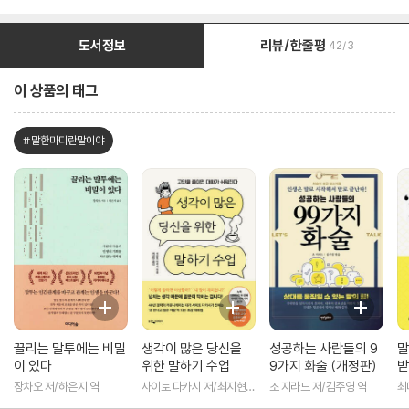
도서정보
리뷰/한줄평
42/3
이 상품의 태그
#말한마디란말이야
끌리는 말투에는 비밀
생각이 많은 당신을
성공하는 사람들의 9
말
이 있다
위한 말하기 수업
9가지 화술 (개정판)
받
장차오 저/하은지 역
사이토 다카시 저/최지현
조 지라드 저/김주영 역
최
역