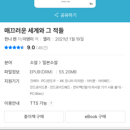
공유하기
매끄러운 세계와 그 적들
한나 렌
저/
이영미
역
엘리
2021년 1월 19일
9.0
리뷰 총점
(46건)
분야
소설
>
일본소설
파일정보
EPUB(DRM)
55.20MB
지원기기
크레마
PC(윈도우 - 4K 모니터 미지원)
아이폰
아이패드
안드로이드폰
안드로이드패드
전자책단말기(저사양 기기 사용 불가)
PC(Mac)
이용안내
TTS 가능
종이책 구매
eBook 구매