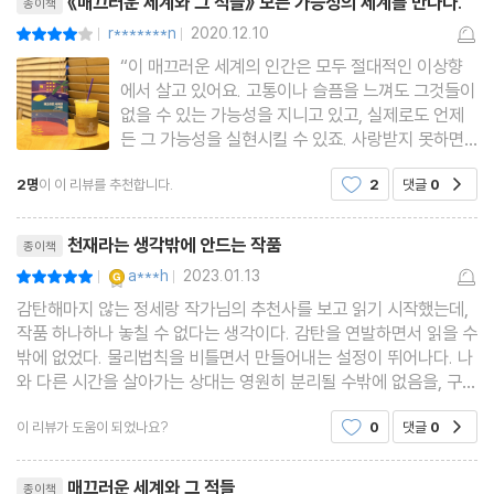
《매끄러운 세계와 그 적들》 모든 가능성의 세계를 만나다.
종이책
r*******n
2020.12.10
평점8점
|
|
“이 매끄러운 세계의 인간은 모두 절대적인 이상향
에서 살고 있어요. 고통이나 슬픔을 느껴도 그것들이
없을 수 있는 가능성을 지니고 있고, 실제로도 언제
든 그 가능성을 실현시킬 수 있죠. 사랑받지 못하면
사랑받는 현실로 가면 됩니다. 영원한 생명을 원하면
2명
이 이 리뷰를 추천합니다.
2
댓글
0
공감
그것을 이룬 현실로 옮겨가면 되고요. 그들에게 있
어, 하나의 가능성만으로 살아가야 하는 우리는 저차
리뷰제목
원 생물이고 이해
천재라는 생각밖에 안드는 작품
종이책
YES마니아 : 골드
a***h
2023.01.13
평점10점
|
|
감탄해마지 않는 정세랑 작가님의 추천사를 보고 읽기 시작했는데,
작품 하나하나 놓칠 수 없다는 생각이다. 감탄을 연발하면서 읽을 수
밖에 없었다. 물리법칙을 비틀면서 만들어내는 설정이 뛰어나다. 나
와 다른 시간을 살아가는 상대는 영원히 분리될 수밖에 없음을, 구체
적인 사건으로 생각해보면 더더욱 생생하게 와닿는다.우리가 살고
이 리뷰가 도움이 되었나요?
0
댓글
0
공감
있는 멀티태스킹 세상이 더욱 보편화된 미래는,
리뷰제목
매끄러운 세계와 그 적들
종이책