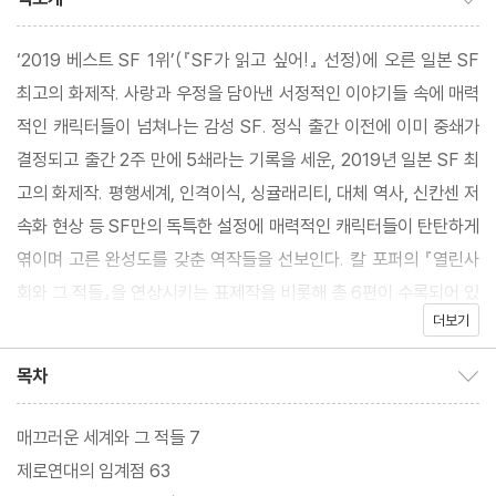
‘2019 베스트 SF 1위’(『SF가 읽고 싶어!』 선정)에 오른 일본 SF
최고의 화제작. 사랑과 우정을 담아낸 서정적인 이야기들 속에 매력
적인 캐릭터들이 넘쳐나는 감성 SF. 정식 출간 이전에 이미 중쇄가
결정되고 출간 2주 만에 5쇄라는 기록을 세운, 2019년 일본 SF 최
고의 화제작. 평행세계, 인격이식, 싱귤래리티, 대체 역사, 신칸센 저
속화 현상 등 SF만의 독특한 설정에 매력적인 캐릭터들이 탄탄하게
엮이며 고른 완성도를 갖춘 역작들을 선보인다. 칼 포퍼의 『열린사
회와 그 적들』을 연상시키는 표제작을 비롯해 총 6편이 수록되어 있
더보기
으며, 정세랑 · 천선란 소설가가 추천사를 썼다.
목차
목차 보이기/감추기
매끄러운 세계와 그 적들 7
제로연대의 임계점 63