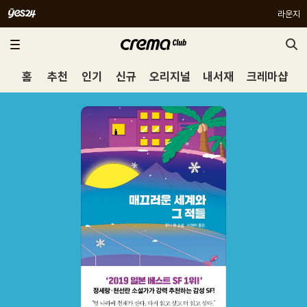
라운지
홈
추천
인기
신규
오리지널
내서재
크레마샵