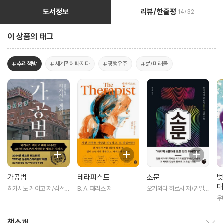
도서정보
리뷰/한줄평
14/32
이 상품의 태그
#추리책방
#세계관에빠지다
#평행우주
#sf/미래물
가공범
테라피스트
소문
벚
대
히가시노 게이고 저/김선영
B. A. 패리스 저
오기와라 히로시 저/권일영
역
역
우
책소개
책소개 보이기/감추기