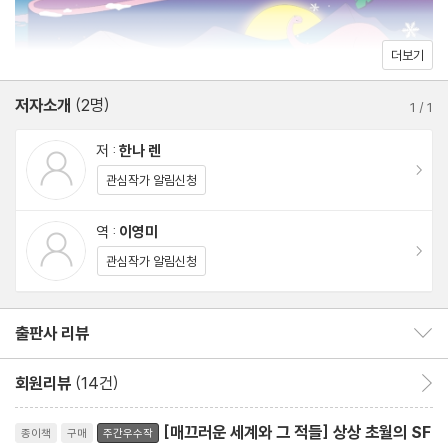
더보기
저자소개
(2명)
1
/
1
저 :
한나 렌
이동
관심작가 알림신청
역 :
이영미
이동
관심작가 알림신청
출판사 리뷰
출판사 리뷰 보이기/감추기
회원리뷰
(14건)
회원리뷰 이동
리뷰제목
[매끄러운 세계와 그 적들] 상상 초월의 SF
종이책
구매
주간우수작