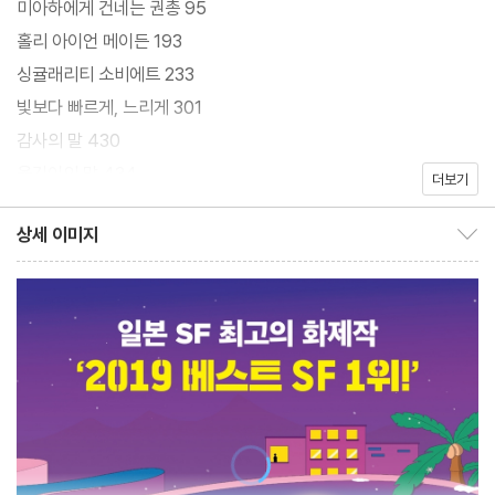
미아하에게 건네는 권총 95
홀리 아이언 메이든 193
싱귤래리티 소비에트 233
빛보다 빠르게, 느리게 301
감사의 말 430
옮긴이의 말 434
더보기
상세 이미지
상세 이미지 보이기/감추기