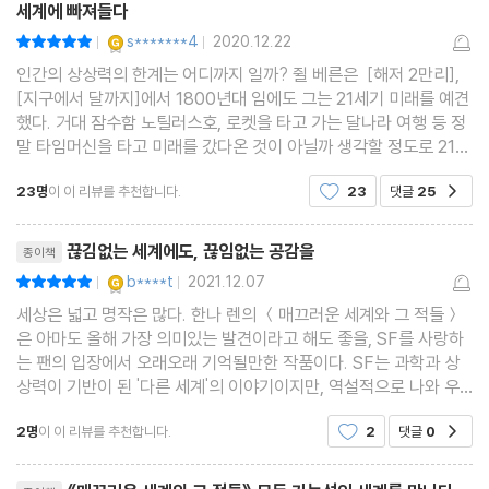
세계에 빠져들다
YES마니아 : 골드
s*******4
2020.12.22
평점10점
|
|
인간의 상상력의 한계는 어디까지 일까? 쥘 베른은 [해저 2만리],
[지구에서 달까지]에서 1800년대 임에도 그는 21세기 미래를 예견
했다. 거대 잠수함 노틸러스호, 로켓을 타고 가는 달나라 여행 등 정
말 타임머신을 타고 미래를 갔다온 것이 아닐까 생각할 정도로 21세
기에 와서 실제로 실용화된 것들이 많다.그래서 그는 공상 소설의 아
23명
이 이 리뷰를 추천합니다.
23
댓글
25
공감
버지라고 불리우며 공상, 모험, SF 소설로 지금
리뷰제목
끊김없는 세계에도, 끊임없는 공감을
종이책
YES마니아 : 골드
b****t
2021.12.07
평점10점
|
|
세상은 넓고 명작은 많다. 한나 렌의 ＜매끄러운 세계와 그 적들＞
은 아마도 올해 가장 의미있는 발견이라고 해도 좋을, SF를 사랑하
는 팬의 입장에서 오래오래 기억될만한 작품이다. SF는 과학과 상
상력이 기반이 된 '다른 세계'의 이야기이지만, 역설적으로 나와 우
리가 살고 있는 지금의 세상을 성찰하는 장르이기도 하다. SF에서
2명
이 이 리뷰를 추천합니다.
2
댓글
0
공감
시공간을 초월하는 이야기는 다시는 돌아오지 않을
리뷰제목