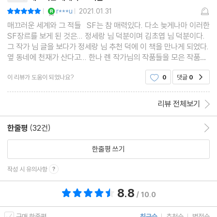
YES마니아 : 로얄
r***u
2021.01.31
평점10점
|
|
매끄러운 세계와 그 적들 SF는 참 매력있다. 다소 늦게나마 이러한
SF장르를 보게 된 것은... 정세랑 님 덕분이며 김초엽 님 덕분이다.
그 작가 님 글을 보다가 정세랑 님 추천 덕에 이 책을 만나게 되었다.
옆 동네에 천재가 산다고... 한나 렌 작가님의 작품들을 모은 작품
집.. 읽어 보니 정말 깜짝 놀랐다. 작가 님은 천재가 맞다. 어디서도
이 리뷰가 도움이 되었나요?
0
댓글
0
공감
보지 못한 기발한 세계와 상황이
리뷰 전체보기
한줄평
(32건)
한줄평 이동
한줄평 쓰기
작성 시 유의사항
8.8
총 평점 8.8점
/ 10.0
구매 한줄평
최근순
추천순
별점순