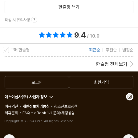
한줄평 쓰기
작성 시 유의사항
9.4
총 평점 9.4점
/ 10.0
구매 한줄평
최근순
추천순
별점순
한줄평 전체보기
로그인
회원가입
예스이십사(주) 사업자 정보
이용약관
개인정보처리방침
청소년보호정책
제휴문의
FAQ
eBook 1:1 문의/채팅상담
Copyright © YES24 Corp. All Rights Reserved.