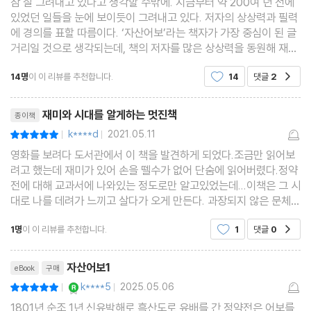
참 잘 그려내고 있다고 생각할 수밖에. 지금부터 약 200여 년 전에
있었던 일들을 눈에 보이듯이 그려내고 있다. 저자의 상상력과 필력
에 경의를 표할 따름이다. ‘자산어보’라는 책자가 가장 중심이 된 글
거리일 것으로 생각되는데, 책의 저자를 많은 상상력을 동원해 재현
시켜 놓고 있다. 실제 현장 속에 들어가 책의 저자와 함께하고 있는
14명
이 이 리뷰를 추천합니다.
14
댓글
2
공감
듯한 느낌을 강하게 받는다. 신유박해는
리뷰제목
재미와 시대를 알게하는 멋진책
종이책
k****d
2021.05.11
평점10점
|
|
영화를 보려다 도서관에서 이 책을 발견하게 되었다.조금만 읽어보
려고 했는데 재미가 있어 손을 뗄수가 없어 단숨에 읽어버렸다.정약
전에 대해 교과서에 나와있는 정도로만 알고있었는데...이책은 그 시
대로 나를 데려가 느끼고 살다가 오게 만든다. 과장되지 않은 문체인
데~ 민초들의 일상을 그대로 느낄수 있다.60이 넘어 눈이 침침한데
1명
이 이 리뷰를 추천합니다.
1
댓글
0
공감
돋보기쓰고도 이렇게 집중하게 만드는 힘!!!
리뷰제목
자산어보1
eBook
구매
YES마니아 : 로얄
k****5
2025.05.06
평점10점
|
|
1801년 순조 1년 신유박해로 흑산도로 유배를 간 정약전은 어보를