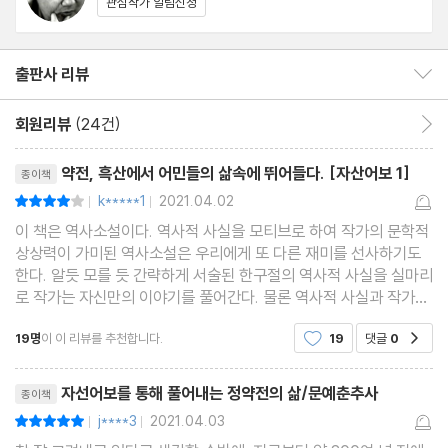
관심작가 알림신청
필요한 지식인과 리더의 모습을 반영하고 있다.
출판사 리뷰
출판사 리뷰 보이기/감추기
회원리뷰
(24건)
회원리뷰 이동
리뷰제목
약전, 흑산에서 어민들의 삶속에 뛰어들다. [자산어보 1]
종이책
k*****1
2021.04.02
평점8점
|
|
이 책은 역사소설이다. 역사적 사실을 모티브로 하여 작가의 문학적
상상력이 가미된 역사소설은 우리에게 또 다른 재미를 선사하기도
한다. 알듯 모를 듯 간략하게 서술된 한구절의 역사적 사실을 실마리
로 작가는 자신만의 이야기를 풀어간다. 물론 역사적 사실과 작가가
그려낸 소설 속 허구는 분명하게 구분되어야 하지만, 이러한 역사소
19명
이 이 리뷰를 추천합니다.
19
댓글
0
공감
설을 통해 우리는 당시의 사회상과 등장하는
리뷰제목
자선어보를 통해 풀어내는 정약전의 삶/문예춘추사
종이책
j****3
2021.04.03
평점10점
|
|