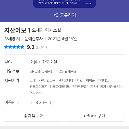
공유하기
자산어보 1
오세영 역사소설
오세영
저
문예춘추사
2021년 4월 15일
9.3
리뷰 총점
(52건)
분야
소설
>
한국소설
파일정보
EPUB(DRM)
23.84MB
지원기기
크레마
PC(윈도우 - 4K 모니터 미지원)
아이폰
아이패드
안드로이드폰
안드로이드패드
전자책단말기(저사양 기기 사용 불가)
PC(Mac)
이용안내
TTS 가능
종이책 구매
eBook 구매