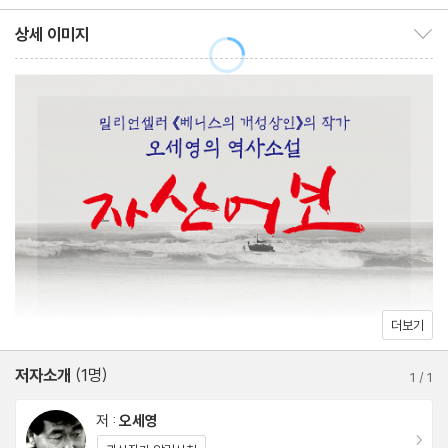
의 이야기 등이 그것이다. 또 옥패의 친구인 이국영과 허회영의 결혼
상세 이미지
상세 이미지 보이기/감추기
을 앞두고 죽은 줄만 알고 있던 고상운(이국영의 남편)이 살아돌아
온 것이나 노비의 신분으로 은인과 정인을 위해 목숨을 바치는 이야
기 등은 남성우위 및 봉건제 신분 사회의 한계와 특성을 담담하게 그
리고 있다. 한편 서원의 동주(원장)가 서민들이 공부하던 사촌서당
의 맥을 끊기 위해 약전과 최종문(약전의 제자)을 배척하고 고사시
키려 했던 모습은 조정의 비호 아래 외딴섬에서도 무소불위의 권력
을 휘둘렀던 서원의 행태와 조개껍질 속으로만 숨으려 했던 조선후
기 보수 지배계층의 단순무지함이 결국 근대사회 우리 국운을 몰아
갔음을 암시한다.
더보기
격동기 조선사회의 이면을 주된 배경으로 하면서 탄탄한 구성과 흥
저자소개
(1명)
1
/
1
미진진한 에피소드의 결합을 통해 감동적인 한 편의 드라마를 보여
주는 《자산어보》는 동시에 절망적인 상황에서도 희망을 놓지 않고
저 :
오세영
이동
신념을 지키는 실천하는 지식인인 정약전을 통해 오늘날 우리에게