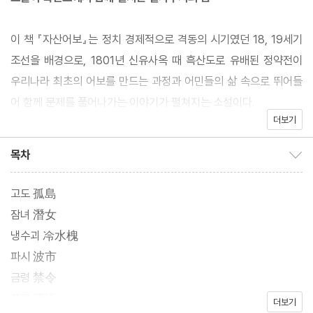
이 책 『자산어보』는 정치 경제적으로 격동의 시기였던 18, 19세기
조선을 배경으로, 1801년 신유사옥 때 흑산도로 유배된 정약전이
우리나라 최초의 어보를 만드는 과정과 어민들의 삶 속으로 뛰어들
어 함께 문제를 풀어나가는 이야기가 펼쳐지는 소설이다.
더보기
순조 1년, 신유박해로 절해고도 흑산도로 유배된 정약전은 절망적인
상황에서도 한양에서 다 피우지 못한 ‘실학’을 펼칠 수 있으리란 희
목차
목차 보이기/감추기
망을 안고 섬사람들의 삶 속으로 뛰어들면서 그곳에서 어보를 쓰기
로 결심한다. 정약전은 바다를 잘 아는 흑산도 청년 어부 창대를 만
고도 孤島
나 어보를 쓰는 데 큰 도움을 얻으며 나이와 신분을 뛰어넘어 서로에
잠녀 潛女
게 스승이자 벗이 된다.
냉수괴 冷水槐
파시 波市
소설 『자산어보』에서는 어지럽고 지난했던 조선후기 사회상이 농민
금령 禁令
과 어민들의 삶을 통해 드러난다. 어부와 잠녀들의 일상사나 표류민
표류 漂流
더보기
들의 애환, 홍경래의 난으로 봉기한 농민들과 그로 인해 쫓기는 잔당