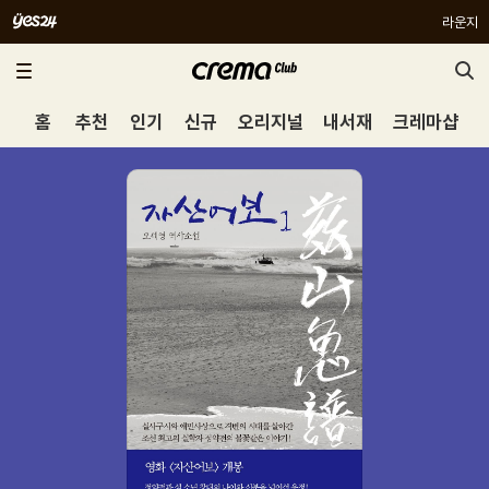
라운지
홈
추천
인기
신규
오리지널
내서재
크레마샵