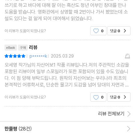
쓰기로 하고 바다에 대해 잘 아는 흑산도 청년 어부인 창대를 만나
도움을 받습니다. 영화관에서 상영할 때 2번이나 가서 봤었는데 소
설도 있다는 걸 알게 되어 대여해서 읽었습니다.
이 리뷰가 도움이 되었나요?
0
댓글
0
공감
리뷰제목
리뷰
eBook
구매
p******k
2025.03.29
평점10점
|
|
오세영 작가님의 자산어보1 작품 리뷰입니다.저의 주관적인 소감을
포함된 리뷰이며 일부 스포일러가 또한 포함되어 있을 수도 있습니
다. 이 점 양해 부탁드립니다. 원작의 자산어보는 우리나라 최초의
본격적인 어류학서로, 단순한 물고기 도감을 넘어 당대의 자연과 인
간, 그리고 지식에 대한 태도를 담아낸 책인데 작가님이 잘 그려내신
이 리뷰가 도움이 되었나요?
0
댓글
0
공감
거 같습니다
리뷰 전체보기
한줄평
(28건)
한줄평 이동