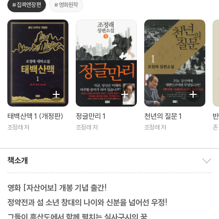
#집콕엔장편
#영화원작
태백산맥 1 (개정판)
정글만리 1
천년의 질문 1
반
조정래 저
조정래 저
조정래 저
존
보
책소개
책소개 보이기/감추기
영화 [자산어보] 개봉 기념 출간!
정약전과 섬 소년 창대의 나이와 신분을 넘어선 우정!
그들이 흑산도에서 함께 펼치는 실사구시의 꿈