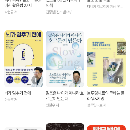
미친 활용법 27제
영책
다나카 히로아키 저/김연정
역
박현규 저
진종남(진조쌤) 저/
뇌가 멈추기 전에
젊음은 나이가 아니라 호
블루밍니트의 코바늘 플
르몬이 만든다
라워&키링
이승훈 저
안철우 저
블루밍니트 저