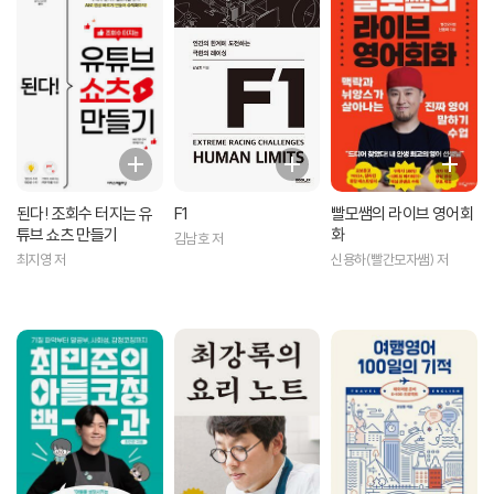
된다! 조회수 터지는 유
F1
빨모쌤의 라이브 영어회
튜브 쇼츠 만들기
화
김남호 저
최지영 저
신용하(빨간모자쌤) 저