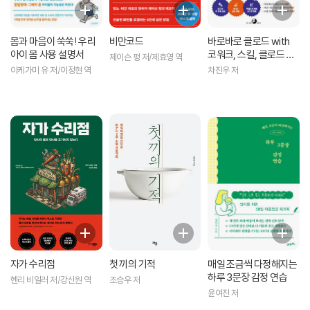
몸과 마음이 쑥쑥! 우리
비만코드
바로바로 클로드 with
아이 몸 사용 설명서
코워크, 스킬, 클로드 코
제이슨 펑 저/제효영 역
드, 디자인
이케가미 유 저/이정현 역
차진우 저
자가 수리점
첫 끼의 기적
매일 조금씩 다정해지는
하루 3문장 감정 연습
헨리 비일러 저/강신원 역
조승우 저
윤여진 저