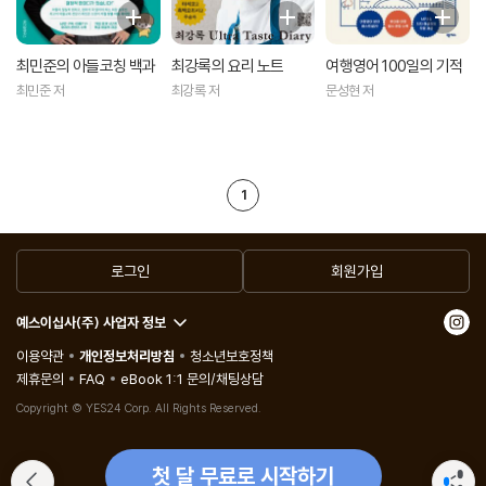
최민준의 아들코칭 백과
최강록의 요리 노트
여행영어 100일의 기적
최민준 저
최강록 저
문성현 저
1
로그인
회원가입
예스이십사(주) 사업자 정보
이용약관
개인정보처리방침
청소년보호정책
제휴문의
FAQ
eBook 1:1 문의/채팅상담
Copyright © YES24 Corp. All Rights Reserved.
첫 달 무료로 시작하기