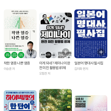
착한 염증 나쁜 염증
이게 되네? 제미나이 완
일본어 명대사 필사집
전 미친 활용법 81제
이승훈 저
김미화 편저
오힘찬 저