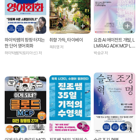
하이빅쌤의 팡팡 터지는
취향 가득, 타이베이
요즘 AI 에이전트 개발, L
한 단어 영어회화
LM RAG ADK MCP La
옥취영 저
ngChain A2A LangGr
하이빅쌤(빅토리아 신) 저
박승규 저
aph
이게 되네? 클로드 MCP
진조쌤 35일 기적의 수
슬로 조깅 혁명