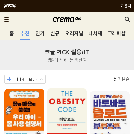
라운지
홈
추천
인기
신규
오리지널
내서재
크레마샵
크클 PICK 실용/IT
생활에 스며드는 책 한 권
기본순
내서재에 모두 추가