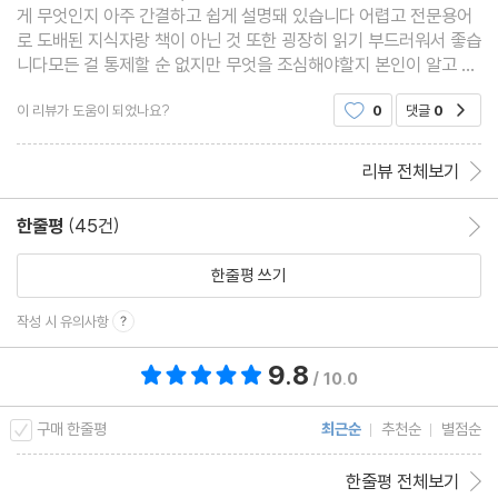
게 무엇인지 아주 간결하고 쉽게 설명돼 있습니다 어렵고 전문용어
로 도배된 지식자랑 책이 아닌 것 또한 굉장히 읽기 부드러워서 좋습
밤샘은 금물! - 수면 부족이 건강에 미치는 영향
니다모든 걸 통제할 순 없지만 무엇을 조심해야할지 본인이 알고 있
처방전 없이 살 수 있는 수면제, 있을까요? - 수면제와 수면유도제
는 것과 모르는 것은 다르기에 만약 관심이 있다면 하나쯤 사도 좋을
의 차이
이 리뷰가 도움이 되었나요?
0
댓글
0
공감
것 같습니다
약 없이 숙면하기 - 식탁에서 시작하는 건강한 수면법
리뷰 전체보기
개운한 아침을 위한 테아닌 - 카페인 부작용 없이 집중력 높이기
면접 볼 건데 너무 떨려요 - 우황청심원과 인데놀의 긴장 완화 효과
한줄평
(45건)
한줄평 이동
신경 안정에 도움을 주는 마그네슘 - 현대인들이 놓치고 있는 영양
한줄평 쓰기
소
근력을 키우고 싶어도 마그네슘 - 운동 효과를 극대화하는 비결
작성 시 유의사항
집중력 저하, 기억력 감퇴 - 운동과 수면으로 건강하게
9.8
총 평점 9.8점
우울증 약 효과 좋은 Top5 & 부작용 적은 Top5
/ 10.0
구매 한줄평
최근순
추천순
별점순
Chapter 6. 영양소의 힘
한줄평 전체보기