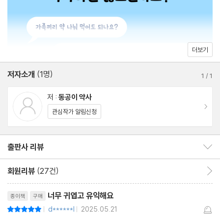
환절기 면역력, 이거 챙기면 좋아요
커피만 마시면 속이 쓰려요 - 쓴맛 수용체와 위산
제산제 오래 먹어도 될까? - 장단점과 사용법
술 먹으면 토할 것 같은데 어떻게 해요? - 트리메부틴의 효과
더보기
위산 역류, 체중이 문제라고? - 비만과 소화기 건강
저자소개
(1명)
진통제만 먹으면 위가 아파요 - 위에 부담 덜 주는 진통제 선택법
1
/
1
위장을 보호하는 필수 영양제 - 위점막 보호하기
저 :
동공이 약사
이동
관심작가 알림신청
Chapter 3. 건강한 혈당 관리와 통증 조절법
출판사 리뷰
출판사 리뷰 보이기/감추기
칼로리보다 중요한 건 당부하지수 - 혈당 스파이크를 막아라
고혈당이 뇌에 미치는 영향 - 혈당과 인지능력의 관계
회원리뷰
(27건)
회원리뷰 이동
과일을 먹고 싶다면 베리류 - 당뇨인도 안심하고 먹을 수 있는 과일
리뷰제목
당뇨약 먹고 있다면 비타민 B12는 꼭 드세요 - 간과하기 쉬운 영양
너무 귀엽고 유익해요
종이책
구매
소 결핍
d******l
2025.05.21
평점10점
|
|