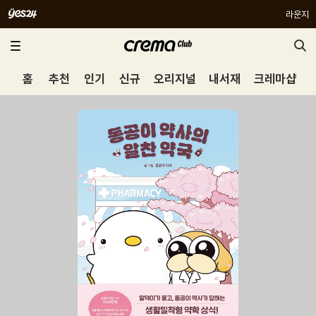
라운지
홈
추천
인기
신규
오리지널
내서재
크레마샵