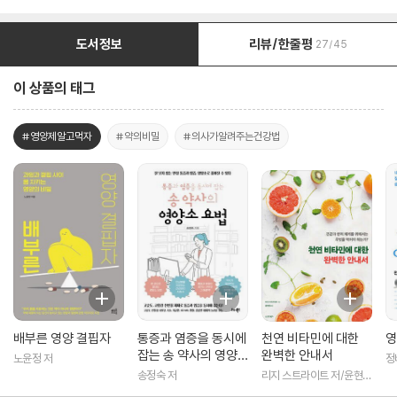
도서정보
리뷰/한줄평
27/45
이 상품의 태그
#영양제알고먹자
#약의비밀
#의사가알려주는건강법
배부른 영양 결핍자
통증과 염증을 동시에
천연 비타민에 대한
영
잡는 송 약사의 영양
완벽한 안내서
노윤정 저
정
소 요법
송정숙 저
리지 스트라이트 저/윤현정
역