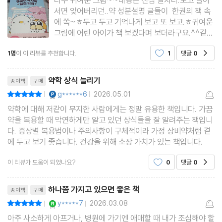
서면 잊어버리던..약 성분설명 글들이 한권의 책 속
하루 종일 눈이 건조해요 - 디지털 시대의 눈 보호법
에 쏙~ㅎ두고 두고 기억나게 보고 또 보고.ㅎ귀여운
그림에 어린 아이가 책 보겠다며 보더라구요.^^같이
눈이 따갑고 아프기까지 해요 - 트레할로스수화물의 진정 효과
읽어가다보면 지식이 쏘옥~~♡매우 알찬 책이될거
긴장을 풀어야 눈이 촉촉해진다? - 스트레스와 눈 건강
1명
이 이 리뷰를 추천합니다.
1
댓글
0
공감
같습니다.
루테인, 젊은 사람한테는 필요없다구요? - 연령대별 눈 건강
리뷰제목
오메가3와 항산화제가 건강한 눈의 비결 - 시력을 지키는 영양소 조
약학 상식 늘리기
종이책
구매
합
YES마니아 : 플래티넘
g******6
2026.05.01
평점10점
|
|
인공눈물, 일회용과 다회용은 뭐가 달라요? - 보존제의 영향
약학에 대해 저같이 무지한 사람에게는 정말 유용한 책입니다. 가끔
약을 복용할 때 막연하게만 알고 있던 상식들을 잘 알려주는 책입니
노인의 실명을 예방하는 영양제 조합 - AREDS1, AREDS2
다. 증상별 복용법이나 주의사항이 구체적이라 가정 상비약처럼 곁
욱신욱신 무거운 다리 - 혈관보강제와 혈액순환제의 차이
에 두고 보기 좋습니다. 건강을 위해 소장 가치가 있는 책입니다.
피로 회복은 비타민 B군 - 세포 에너지 생성을 위한 필수 영양소
이 리뷰가 도움이 되었나요?
0
댓글
0
공감
활력에는 코큐텐 - 에너지 충전과 항산화
리뷰제목
나에게 맞는 변비약 찾기 - 변비 원인별 맞춤 가이드
하나쯤 가지고 있으면 좋은 책
종이책
구매
YES마니아 : 로얄
y*****7
2026.03.08
평점10점
|
|
Chapter 5. 정신과 신체의 균형
아주 사소하게 아프거나, 병원에 가기엔 애매할 때 내가 조심해야 할