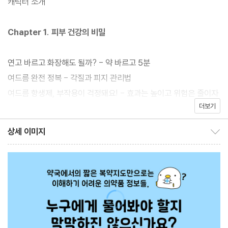
캐릭터 소개
고 약사로 일하고 있는 ‘동공이 약사’가 일상에서 자주 접하는 의약
품에 대해 정확하고 알기 쉽게 설명한다. 《동공이 약사의 알찬 약
Chapter 1. 피부 건강의 비밀
국》은 여드름 연고부터 스테로이드 크림, 비충혈제거제, 위장약, 진
통제, 혈당 조절제, 눈 건조증 약, 수면제 등 일상에서 자주 쓰는 의
연고 바르고 화장해도 될까? - 약 바르고 5분
약품의 올바른 사용법을 다룬다. 약사만이 제대로 설명할 수 있는 복
여드름 완전 정복 - 각질과 피지 관리법
용 원칙과 주의사항을 누구나 이해할 수 있도록 쉽게 풀어냈다. 이
여드름 항생제, 부작용이 걱정돼요! - 효과는 높이고 위험은 줄이자
책은 바쁜 직장인부터 가족의 건강을 책임지는 주 양육자, 만성질환
더보기
스테로이드 궁금증 해결해줄게! - 알고 쓰면 약, 모르고 쓰면 독
으로 지속적인 약물 복용이 필요한 이들에게 꼭 필요한 ‘손안의 약
무좀약 완전 정복 - 제품 선택과 사용법
상세 이미지
국’이다.
상세 이미지 보이기/감추기
Chapter 2. 호흡기와 소화기 건강
코가 막혔는데 풀어도 안 나와요 - 비충혈제거제의 올바른 사용법
가래가 안 떨어질 때 - 거담제 선택 가이드
감기, 이럴 때는 병원으로!