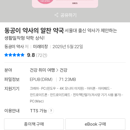
공유하기
동공이 약사의 알찬 약국
서울대 출신 약사가 제안하는
생활밀착형 약학 상식!
동공이 약사
저
미래의창
2025년 5월 22일
9.8
리뷰 총점
(72건)
분야
건강 취미 여행
>
건강
파일정보
EPUB(DRM)
71.23MB
지원기기
크레마
PC(윈도우 - 4K 모니터 미지원)
아이폰
아이패드
안드로이드폰
안드로이드패드
전자책단말기(저사양 기기 사용 불가)
PC(Mac)
이용안내
TTS 가능
종이책 구매
eBook 구매