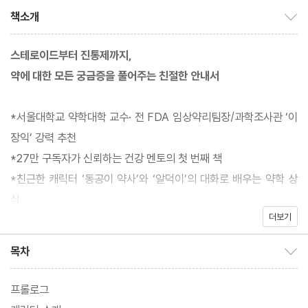
책소개
책소개 보이기/감추기
스테로이드부터 진통제까지,
약에 대한 모든 궁금증을 풀어주는 친절한 안내서
*서울대학교 약학대학 교수· 전 FDA 임상약리팀장/과학조사관 ‘이
장익’ 강력 추천
*27만 구독자가 신뢰하는 건강 멘토의 첫 번째 책
*친근한 캐릭터 ‘동공이 약사’와 ‘알덕이’의 대화로 배우는 약학 상
식
더보기
약국에서 짧게 들은 복약지침만으로는 약을 제대로 이해하기 어렵
목차
목차 보이기/감추기
다. 궁금한 건 많은데, 물어볼 곳이 마땅치 않다. 약은 익숙하지만,
제대로 아는 사람은 드물다. 《동공이 약사의 알찬 약국》은 바로 그
프롤로그
런 물음에 답하기 위해 만들어졌다. 서울대학교 약학대학을 졸업하