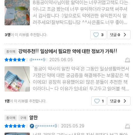
무병장수의 비결, 커큐민 제대로 흡수하기 - 효과 극대화하는 피페
8동공이약사님이랑 알덕이는 너무귀엽고책도 다는
아니고 조금 봤는데 너무 유익하더라구요책 써주셔
린
서 감사합니다 :)앞으로도 약에관한 유익한지식 알
편두통약은 예방약과 증상 처치약이 달라요
려주세요!잘부탁드립니당 ^^사은품도 너무 좋아용!
보틀도 좋구 홀더도 좋아용
두통에 게보린은 추천하지 않아요 - 이소프로필안티피린의 위험성
3명
이 이 리뷰를 추천합니다.
3
댓글
0
공감
과 대안
리뷰제목
소염진통제랑 해열진통제랑 어떻게 달라요? - 아세트아미노펜과 N
강력추천!! 일상에서 필요한 약에 대한 정보가 가득!!
종이책
SAIDs 비교
d*****9
2025.06.05
평점10점
|
|
근육통엔 소염진통제를 이렇게 고르세요
'동공이 약사의 알찬 약국'은 그동안 일상생활하면서
더 빨리 듣는 진통제는? - 약에 따라 다른 흡수 속도
가졌던 약에 대한 궁금증을 해결해주는 보물같은 책
이에요! 굉장히 유용했어요! 많은 분들이 추천한 책
증상에 맞는 생리통약 고르기 - 생리통 유형별 맞춤 솔루션
이라더니~ 다 이유가 있네요! 두고두고 읽어볼 책이
챔프랑 콜대원이랑 뭐가 달라요? - 어린이 감기약 성분 비교
에요~여드름 연고, 스테로이드 크림, 위장약, 진통
1명
이 이 리뷰를 추천합니다.
1
댓글
0
고혈압 관리, 이것만은 꼭 알아두세요 - DASH 식단과 생활 습관
공감
제, 혈당약, 눈 건조증 약, 수면제 등 일상에서 자주
쓰는 약들에 대해 복용법과 주의사항을 ‘동공이 약
개선
리뷰제목
사’와 ‘알덕이’라는
알찬
종이책
구매
YES마니아 : 플래티넘
g********9
2025.05.29
평점10점
|
|
Chapter 4. 시력 보호와 활력 증진
너무 귀여운 그림~~내용은 진심 알차다.보고 돌아