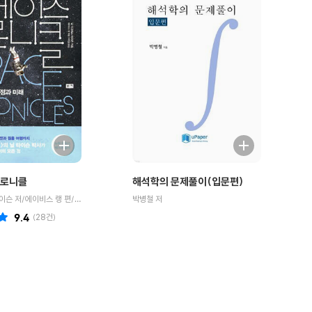
크로니클
해석학의 문제풀이(입문편)
닐 디그래스 타이슨 저/에이비스 랭 편/박병철 역
박병철 저
9.4
(
28
건)