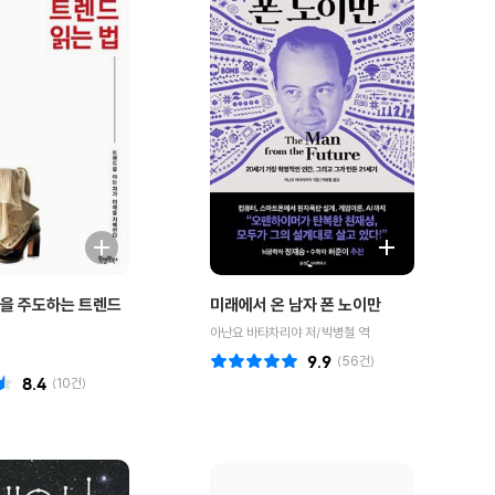
을 주도하는 트렌드
미래에서 온 남자 폰 노이만
아난요 바타차리야 저/박병철 역
9.9
(
56
건)
8.4
(
10
건)