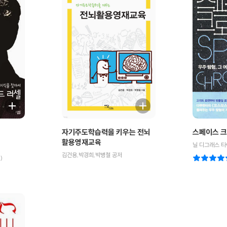
자기주도학습력을 키우는 전뇌
스페이스 
활용영재교육
김건용,박경희,박병철 공저
)