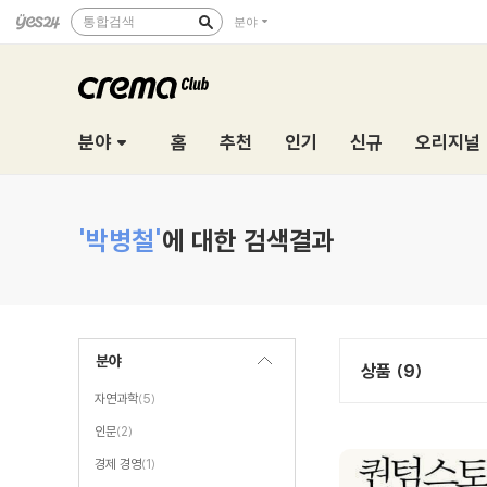
통합검색
분야
분야
홈
추천
인기
신규
오리지널
'박병철'
에 대한 검색결과
분야
상품 (9)
자연과학
(5)
인문
(2)
경제 경영
(1)