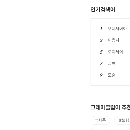
인기검색어
오디세이아
1
민음사
3
오디세이
5
급류
7
모순
9
크레마클럽이 추천
#채록
#불행