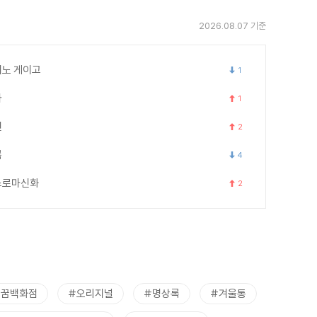
2026.08.07 기준
노 게이고
1
카
1
연
2
록
4
스로마신화
2
트꿈백화점
#오리지널
#명상록
#겨울통