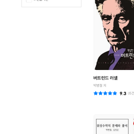
버트런드 러셀
박병철 저
9.3
(
6
건