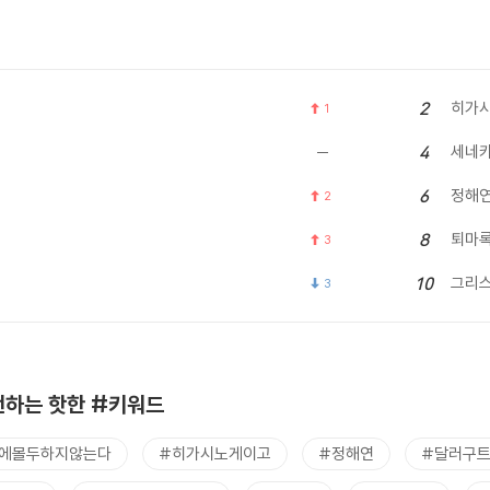
히가시
2
1
세네
4
정해
6
2
퇴마
8
3
그리
10
3
하는 핫한 #키워드
에몰두하지않는다
#히가시노게이고
#정해연
#달러구