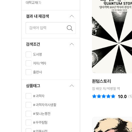
대학교재
(1)
결과 내 재검색
검색어 입력
검색조건
도서명
저자/역자
출판사
퀀텀스토리
상품태그
짐 배것 저/박병철 역
#과학자
10.0
(
1
#과학자의사생활
#빛나는평전
#우주탐험
#인물사전