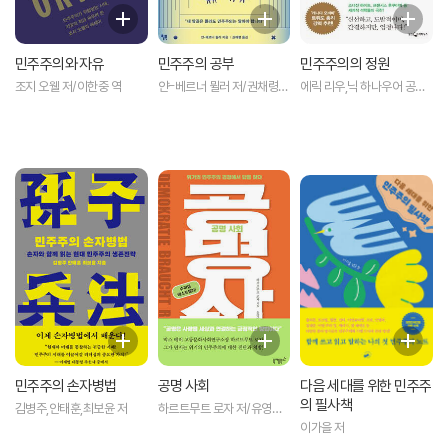
민주주의와 자유
민주주의 공부
민주주의의 정원
조지 오웰 저/이한중 역
얀-베르너 뮐러 저/권채령
에릭 리우,닉 하나우어 공저/
역
김문주 역
민주주의 손자병법
공명 사회
다음 세대를 위한 민주주
의 필사책
김병주,안태훈,최보윤 저
하르트무트 로자 저/유영미
역
이가을 저