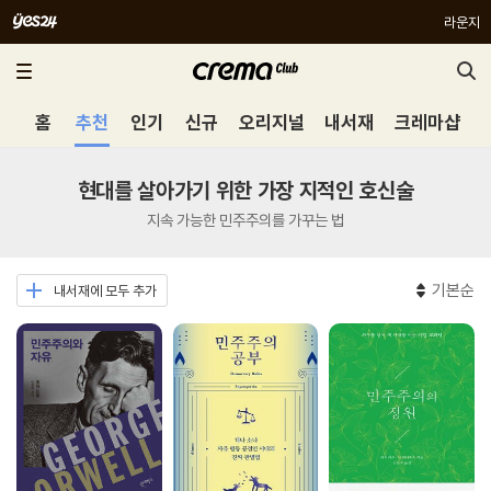
라운지
홈
추천
인기
신규
오리지널
내서재
크레마샵
현대를 살아가기 위한 가장 지적인 호신술
지속 가능한 민주주의를 가꾸는 법
기본순
내서재에 모두 추가