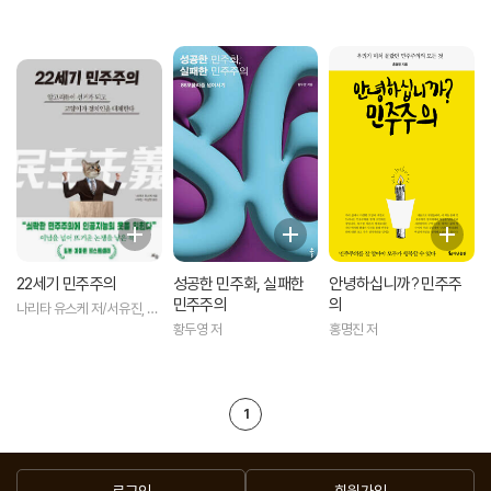
22세기 민주주의
성공한 민주화, 실패한
안녕하십니까? 민주주
민주주의
의
나리타 유스케 저/서유진, 이
상현 역
황두영 저
홍명진 저
1