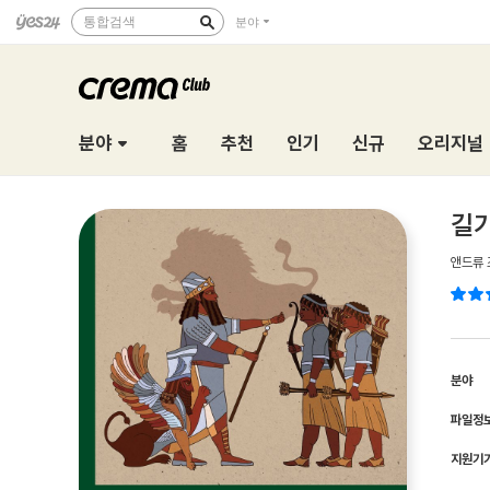
통합검색
분야
분야
홈
추천
인기
신규
오리지널
길
앤드류 
분야
파일정
지원기