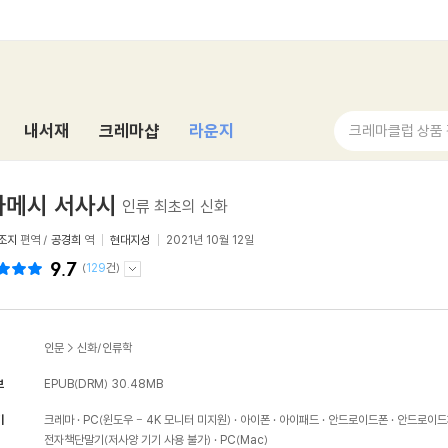
내서재
크레마샵
라운지
크레마클럽 상품
가메시 서사시
인류 최초의 신화
조지
편역 /
공경희
역
현대지성
2021년 10월 12일
9.7
(
129
건)
인문
>
신화/인류학
보
EPUB(DRM)
30.48MB
기
크레마
PC(윈도우 - 4K 모니터 미지원)
아이폰
아이패드
안드로이드폰
안드로이드
전자책단말기(저사양 기기 사용 불가)
PC(Mac)