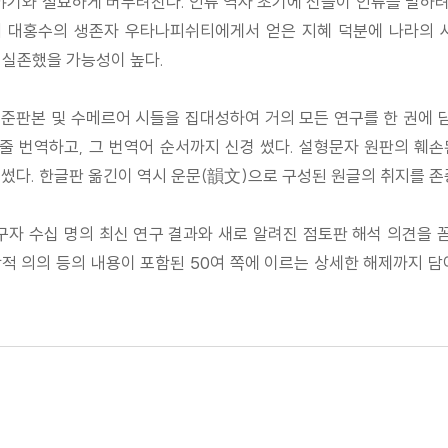
이야기와 절묘하게 버무려진다. 인류 역사 초기에 신들이 인류를 멸하
 대홍수의 생존자 우타나피쉬티에게서 얻은 지혜 덕분에 나라의 
 실존했을 가능성이 높다.
준판본 및 수메르어 시들을 집대성하여 거의 모든 연구를 한 권에 담
 줄 번역하고, 그 번역어 순서까지 신경 썼다. 설형문자 원판의 훼
썼다. 한글판 옮긴이 역시 운문(韻文)으로 구성된 원글의 취지를 존
자 수십 명의 최신 연구 결과와 새로 알려진 점토판 해석 의견을 꼼
 의의 등의 내용이 포함된 50여 쪽에 이르는 상세한 해제까지 담