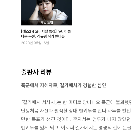
태블릿 XI. 거부당한 영생
태블릿 XII. 부록
2부. 수메르어 길가메시 시들
채널 특집
길가메시와 아카: ‘아카의 사절단’
[예스24 오리지널 특집] 『큔, 아름
길가메시와 후와와: ‘산 자의 산으로 가는 왕’과 ‘만만세!’
다운 곡선』 김규림 작가 인터뷰
2023년 05월 16일
길가메시와 하늘의 황소: ‘전쟁 영웅’
길가메시와 저승: ‘그 시절 낮에, 먼 시절의 낮에’
길가메시의 죽음: ‘위대한 야생 황소가 누워 있네’
3부. 바빌로니아 길가메시 서사시의 구버전 파편들
출판사 리뷰
프롤로그
폭군에서 지혜자로, 길가메시가 경험한 심연
엔키두의 창조
엔키두가 인간이 되다
『길가메시 서사시』는 한 마디로 망나니요 폭군에 불과했
길가메시가 엔키두의 꿈을 꾸다: 엔키두가 우루크에 도
난생처음 자신과 필적할 상대 엔키두를 만나 사투를 벌인
엔키두가 길가메시의 형제가 되다: 삼나무 숲으로의 원정
만한 목표가 생긴 것이다. 혼자서는 엄두가 나지 않았던
삼나무 숲으로 가는 길에서 꾼 첫 번째와 두 번째 꿈
엔키두를 잃게 되고, 이로써 길가메시는 영생의 길에 눈을
삼나무 숲으로 가는 길에서 꾼 세 번째와 네 번째 꿈