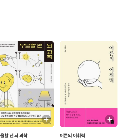
울할 땐 뇌 과학
어른의 어휘력