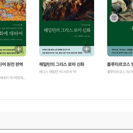
틴어 원전 완역
해밀턴의 그리스 로마 신화
플루타르코스 영
에디스 해밀턴 저/서미석 역
플루타르코스 저/이
루키우스 안나이우스 세네카 저/박문재 역