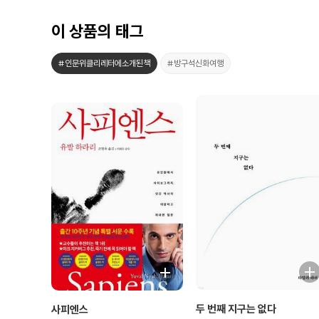
이 상품의 태그
#인문위클리레터에소개된책
#방구석신화여행
두 번째 지구는 없다
사피엔스