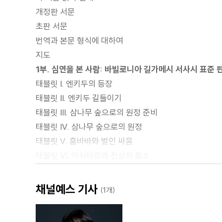
개정판 서문
초판 서문
번역과 본문 형식에 대하여
지도
1부. 심연을 본 사람: 바빌로니아 길가메시 서사시 표준 
태블릿 I. 엔키두의 등장
태블릿 II. 엔키두 길들이기
태블릿 III. 삼나무 숲으로의 원정 준비
태블릿 IV. 삼나무 숲으로의 원정
태블릿 V. 훔바바와 벌인 싸움
태블릿 VI. 이쉬타르와 천상의 황소
태블릿 VII. 엔키두의 죽음
태블릿 VIII. 엔키두의 장례
채널예스 기사
(1개)
태블릿 IX. 길가메시의 방랑
태블릿 X. 세상의 끄트머리에서