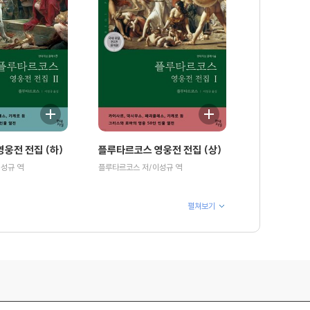
웅전 전집 (하)
플루타르코스 영웅전 전집 (상)
성규 역
플루타르코스 저/이성규 역
펼쳐보기