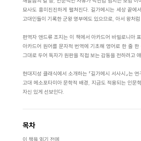
깨달음의 길 등, 인문적인 사유가 박진감 넘치는 모험 
묘사도 흥미진진하게 펼쳐진다. 길가메시는 세상 끝에서
고대인들이 기록한 군왕 명부에도 있으므로, 아서 왕처럼
편역자 앤드류 조지는 이 책에서 아카드어 바빌로니아 표
아카드어 원어를 문자적 번역에 기초해 영어로 한 줄 한
그대로 두어 독자가 원판을 직접 보는 감동을 전하려고 애
현대지성 클래식에서 소개하는 『길가메시 서사시』는 연구
고대 메소포타미아 문학적 배경, 지금도 적용되는 인문학적
자신 있게 선보인다.
목차
이 책을 읽기 전에