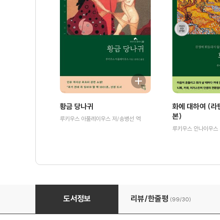
황금 당나귀
화에 대하여 (라
본)
루키우스 아풀레이우스 저/송병선 역
길가메시 서사시
도서정보
리뷰/한줄평
(99/
30
)