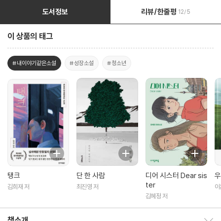
도서정보
리뷰/한줄평
12/5
이 상품의 태그
#내이야기같은소설
#성장소설
#청소년
탱크
단 한 사람
디어 시스터 Dear sis
우
ter
김희재 저
최진영 저
이
김혜정 저
책소개
책소개 보이기/감추기