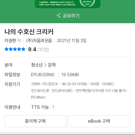
공유하기
나의 수호신 크리커
이송현
저
(주)자음과모음
2021년 11월 3일
9.4
리뷰 총점
(17건)
분야
청소년
>
문학
파일정보
EPUB(DRM)
19.59MB
지원기기
크레마
PC(윈도우 - 4K 모니터 미지원)
아이폰
아이패드
안드로이드폰
안드로이드패드
전자책단말기(저사양 기기 사용 불가)
PC(Mac)
이용안내
TTS 가능
종이책 구매
eBook 구매