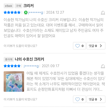
리뷰제목
크리커
eBook
구매
YES마니아 : 로얄
j*******g
2024.12.27
평점10점
|
|
이송현 작가님의 나의 수호신 크리커 리뷰입니다. 이송현 작가님의
작품은 처음 읽고 있는데요. 대여 이벤트를 해서...구매하여서 읽어
보았습니다. 수호신이라는 소재도 재미있고 남자 주인공도 여자 주
인공도 매력이 있어서 잘 읽었어요
이 리뷰가 도움이 되었나요?
0
댓글
0
공감
리뷰제목
나의 수호신 크리커
종이책
j*******g
2021.09.17
평점10점
|
|
어릴 때 제게도 수호천사가 있었음 좋겠다는 생각을
해본 적이 있었기에 '모든 십대에게는 수호신이 있다'
라는 책 소개가 너무도 매력적이었던 책이었어요. 책
표지도 순정만화표지처럼 이뻐서 더 관심이 가더라
구요. 한조는 몇년 전 사고로 엄마를 잃고 아빠와
이 리뷰가 도움이 되었나요?
0
댓글
0
공감
둘이 살고 있어요. 양궁선수였던 엄마가 활의 안전장
치인 크리커로 만든 팬던트를 선물해주었는데 그 팬
리뷰제목