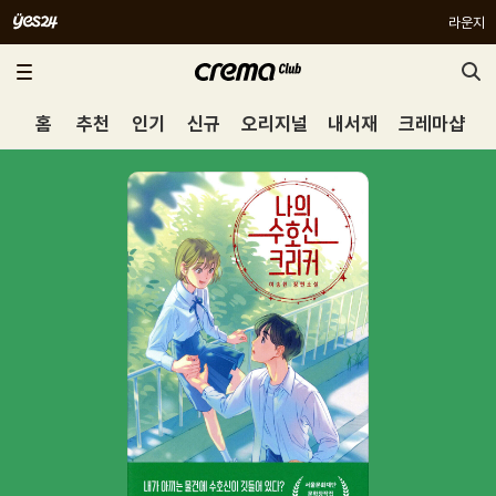
라운지
홈
추천
인기
신규
오리지널
내서재
크레마샵