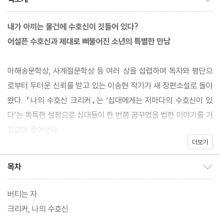
내가 아끼는 물건에 수호신이 깃들어 있다?
어설픈 수호신과 제대로 삐뚤어진 소년의 특별한 만남
마해송문학상, 사계절문학상 등 여러 상을 섭렵하며 독자와 평단으
로부터 두터운 신뢰를 받고 있는 이송현 작가가 새 장편소설로 돌아
왔다. 『나의 수호신 크리커』는 ‘십대에게는 저마다의 수호신이 있
다’는 독특한 설정으로 십대들이 한 번쯤 꿈꾸었을 법한 이야기를 거
침없이 풀어낸다.
더보기
엄마를 떠나보낸 후 자신의 본모습을 잃은 한조. 어느 날 그의 눈앞
에 수호신 ‘크리커’가 나타난다. 어딘가 미숙해 보이는 크리커는 정
목차
목차 보이기/감추기
식 수호신이 아닌 예비 수호신. 자신의 세계로 돌아가기 위해 크리커
는 퍼즐 조각을 모아야 하며, 이는 보호 대상이 성장할 때마다 조금
버티는 자
씩 채워진다. 한조는 성가시게 구는 크리커를 하루 빨리 돌려보내고
크리커, 나의 수호신
자 서서히 바뀌기 시작하는데…….