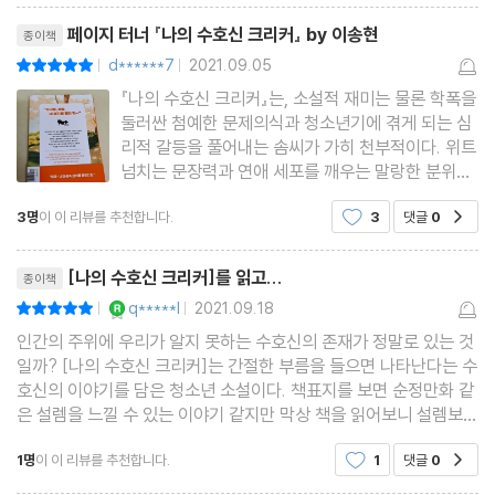
리뷰제목
페이지 터너 『나의 수호신 크리커』 by 이송현
종이책
d******7
2021.09.05
평점10점
|
|
『나의 수호신 크리커』는, 소설적 재미는 물론 학폭을
둘러싼 첨예한 문제의식과 청소년기에 겪게 되는 심
리적 갈등을 풀어내는 솜씨가 가히 천부적이다. 위트
넘치는 문장력과 연애 세포를 깨우는 말랑한 분위기
는 절묘하고, 수호신이라는 판타지적 요소를 집어넣
3명
이 이 리뷰를 추천합니다.
3
댓글
0
공감
었지만 지극히 현실적인 설정으로 더 애정이 간다.
또한, 일진과 왕따의 고정관념을 허물고 서로가 친구
리뷰제목
[나의 수호신 크리커]를 읽고...
종이책
YES마니아 : 로얄
q*****l
2021.09.18
평점10점
|
|
인간의 주위에 우리가 알지 못하는 수호신의 존재가 정말로 있는 것
일까? [나의 수호신 크리커]는 간절한 부름을 들으면 나타난다는 수
호신의 이야기를 담은 청소년 소설이다. 책표지를 보면 순정만화 같
은 설렘을 느낄 수 있는 이야기 같지만 막상 책을 읽어보니 설렘보다
는 우정과 의리가 있는 친구들 이야기이다.어느날 갑자기 수호신이
1명
이 이 리뷰를 추천합니다.
1
댓글
0
공감
라며 나타난 '크리커' 믿을 수 없는 현실에 귀찮