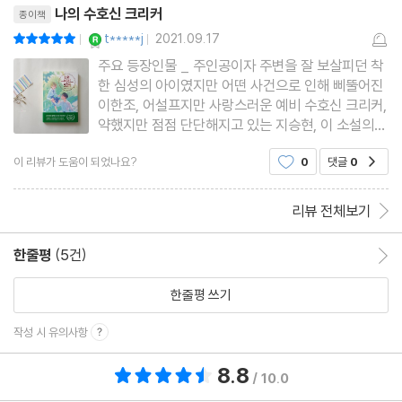
던트를
나의 수호신 크리커
종이책
YES마니아 : 로얄
t*****j
2021.09.17
평점10점
|
|
주요 등장인물 _ 주인공이자 주변을 잘 보살피던 착
한 심성의 아이였지만 어떤 사건으로 인해 삐뚤어진
이한조, 어설프지만 사랑스러운 예비 수호신 크리커,
약했지만 점점 단단해지고 있는 지승현, 이 소설의
악역이나 악역 같지 않은 악역을 맡고 있는 알고 보
이 리뷰가 도움이 되었나요?
0
댓글
0
공감
니 괜찮은 아이 권승재, 친구 앞에 용기를 버려 미안
한 마음의 덩어리가 있는 양궁선수 양해윤, 독특하지
만 매력 터지
리뷰 전체보기
한줄평
(5건)
한줄평 이동
한줄평 쓰기
작성 시 유의사항
8.8
총 평점 8.8점
/ 10.0