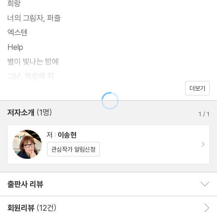
희랑
너의 그림자, 퍼즐
엑스텐
Help
별이 빛나는 밤에
그냥, 위로해 줘
더보기
세상의 모든 신들
변화
저자소개
(1명)
1
/
1
플랜 B
밀크캐러멜
저 :
이송현
이동
에필로그
관심작가 알림신청
작가의 말
출판사 리뷰
출판사 리뷰 보이기/감추기
회원리뷰
(12건)
회원리뷰 이동