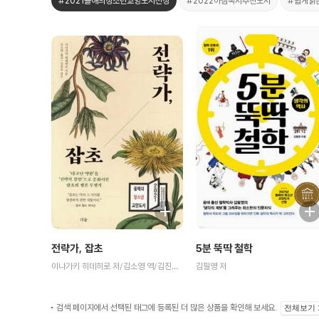
#2021올해의청소년교양도서선정
#2022아침독서추천도서
#쉽게읽
전략가, 잡초
5분 뚝딱 철학
이나가키 히데히로 저/김소영 역/김진옥 감수
김필영 저
검색 페이지에서 선택된 태그에 등록된 더 많은 상품을 확인해 보세요.
전체보기