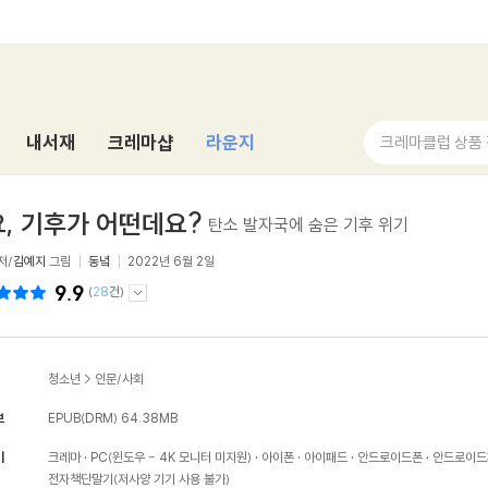
내서재
크레마샵
라운지
크레마클럽 상품
, 기후가 어떤데요?
탄소 발자국에 숨은 기후 위기
저/
김예지
그림
동녘
2022년 6월 2일
9.9
(
28
건)
청소년
>
인문/사회
보
EPUB(DRM)
64.38MB
기
크레마
PC(윈도우 - 4K 모니터 미지원)
아이폰
아이패드
안드로이드폰
안드로이드
전자책단말기(저사양 기기 사용 불가)