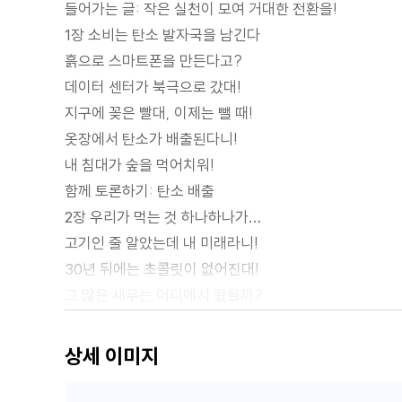
들어가는 글: 작은 실천이 모여 거대한 전환을!
1장 소비는 탄소 발자국을 남긴다
흙으로 스마트폰을 만든다고?
데이터 센터가 북극으로 갔대!
지구에 꽂은 빨대, 이제는 뺄 때!
옷장에서 탄소가 배출된다니!
내 침대가 숲을 먹어치워!
함께 토론하기: 탄소 배출
2장 우리가 먹는 것 하나하나가…
고기인 줄 알았는데 내 미래라니!
30년 뒤에는 초콜릿이 없어진대!
그 많은 새우는 어디에서 왔을까?
음식은 쇼가 아니고, 쓰레기도 아니야!
함께 토론하기: 공정한 먹거리
상세 이미지
3장 남극이 펭귄을 잃게 될 때
북극곰 앞발이 샛노랗대!