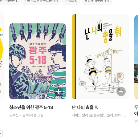
는어려운주제
#문과도읽을수있는과학
#청소년
#쉽게배우는과학
청소년을 위한 광주 5·18
두
난 나의 춤을 춰
고수산나 글/이해정 그림
다비드 칼리 글/클로틸드 들라크루아 그림/이세진 역
범