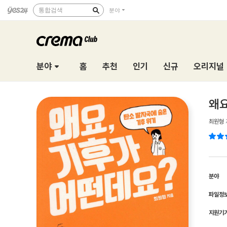
통합검색
분야
분야
홈
추천
인기
신규
오리지널
왜요
최원형
분야
파일정
지원기