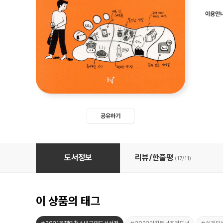
이용안
공유하기
왜요, 기후가 어떤데요?
도서정보
리뷰/한줄평
(17/
11
)
이 상품의 태그