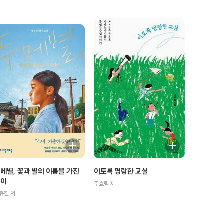
메별, 꽃과 별의 이름을 가진
이토록 명랑한 교실
아이
주효림 저
유진 저